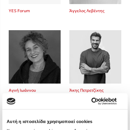
Στέφανος Ξενάκης
YES Forum
Άγγελος Λεβέντης
Sebastian Fitzek
Freida McFadden
Κατρίνα Τσάνταλη
Lucinda Riley
Mimi Matthews
Benzamin Bécue
Rebecca Yarros
Teo Benedetti
Τζένη Κουτσοδημητροπούλου
Emily Henry
Αγνή Ιωάννου
Άκης Πετρετζίκης
Ali Hazelwood
Cori Doerrfeld
Pierdomenico Baccalario
Δανάη Ιμπραχήμ
Αυτή η ιστοσελίδα χρησιμοποιεί cookies