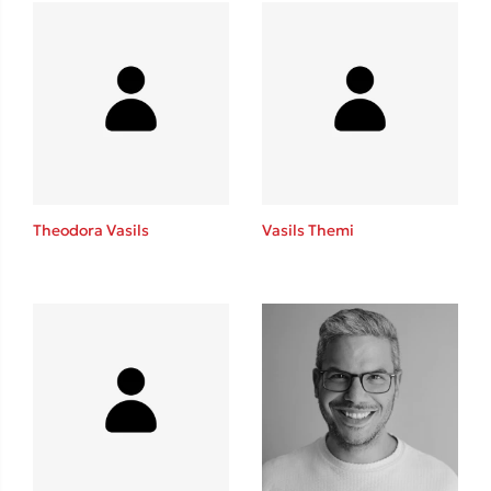
Mel Robbins
Η μέθοδος Αφήστε τους
Theodora Vasils
Vasils Themi
Δημοφιλείς Συγγραφείς
Φυστίκι ΠουΚυλάει
Παύλος Καστανάς
El Sombrero