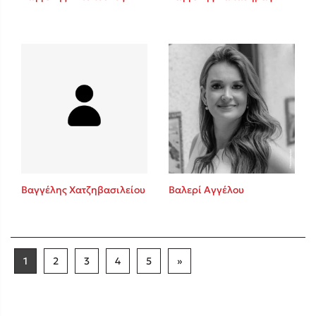
Βαγγέλης Χατζηβασιλείου
Βαλερί Αγγέλου
1
2
3
4
5
»