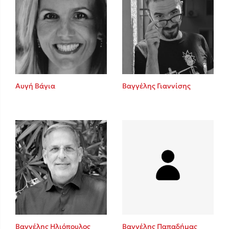
Αυγή Βάγια
Βαγγέλης Γιαννίσης
Βαγγέλης Ηλιόπουλος
Βαγγέλης Παπαδήμας