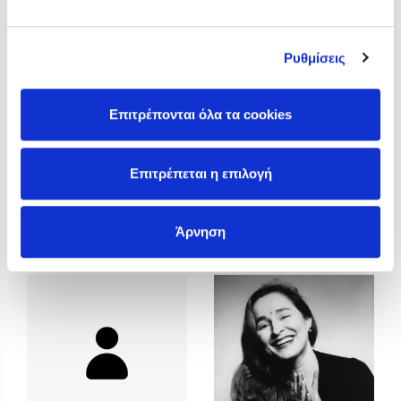
Η Δανάη Δεληγεώργη στον Πύργο Κύμης
Ο Κώστας Κρομμύδας στο Παλαιοχώρι Καλαμπάκας
Ρυθμίσεις
Ο Κώστας Κρομμύδας και η Μαρίνα Γιώτη στη Νικήτη
Χαλκιδικής
Επιτρέπονται όλα τα cookies
Ο Στέφανος Ξενάκης στη Χίο
Ο Κώστας Κρομμύδας & η Μαρίνα Γιώτη στο 54o Φεστιβάλ
Βιβλίου στο Πεδίον του Άρεως
Επιτρέπεται η επιλογή
Άννα Γαλανού
Άννα Κοντολέων
Άρνηση