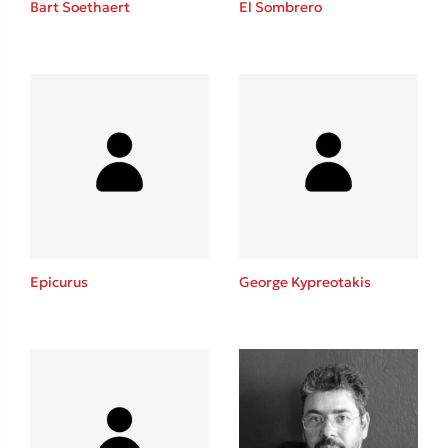
Bart Soethaert
El Sombrero
Sebastian Fitzek
Playlist
Epicurus
George Kypreotakis
Στέφανος Ξενάκης
Το λεξικό της ζωής σου