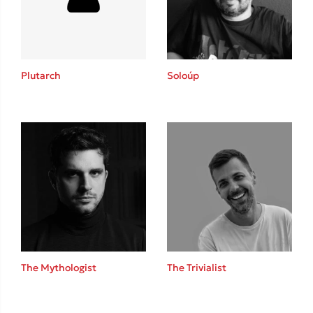
Κώστας Κρομμύδας
Το λιμάνι μου είσαι εσύ
Plutarch
Soloúp
Ιωάννης Γλωσσόπουλος
Ένας γίγαντας στο σχολείο
The Mythologist
The Trivialist
Δανάη Δεληγεώργη
Πάνω, κάτω, μπροστά, πίσω