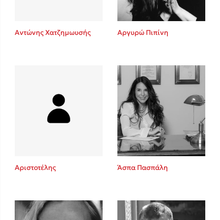
Αντώνης Χατζημωυσής
Αργυρώ Πιπίνη
Αριστοτέλης
Άσπα Πασπάλη