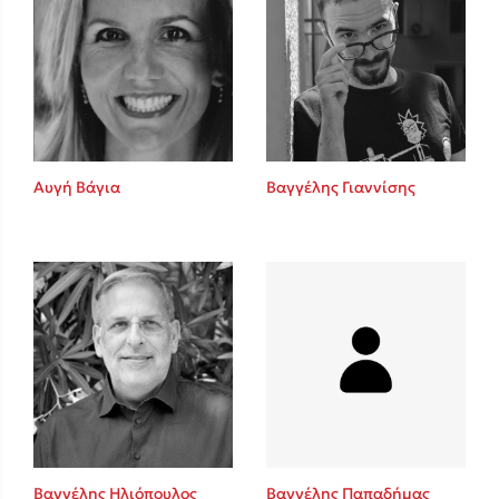
Αυγή Βάγια
Βαγγέλης Γιαννίσης
Βαγγέλης Ηλιόπουλος
Βαγγέλης Παπαδήμας