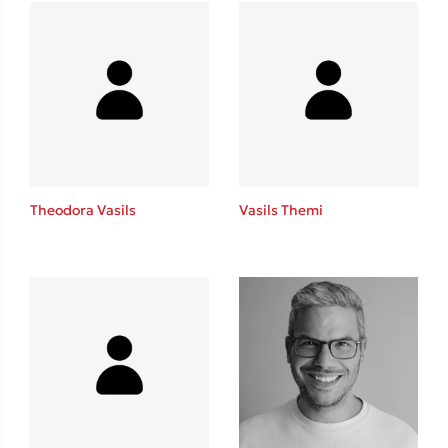
Mel Robbins
Η μέθοδος Αφήστε τους
Theodora Vasils
Vasils Themi
Δημοφιλείς Συγγραφείς
Φυστίκι ΠουΚυλάει
Παύλος Καστανάς
El Sombrero