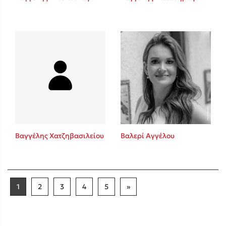
Βαγγέλης Χατζηβασιλείου
Βαλερί Αγγέλου
1
2
3
4
5
»