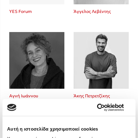
Στέφανος Ξενάκης
YES Forum
Άγγελος Λεβέντης
Sebastian Fitzek
Freida McFadden
Κατρίνα Τσάνταλη
Lucinda Riley
Mimi Matthews
Benzamin Bécue
Rebecca Yarros
Teo Benedetti
Τζένη Κουτσοδημητροπούλου
Emily Henry
Αγνή Ιωάννου
Άκης Πετρετζίκης
Ali Hazelwood
Cori Doerrfeld
Pierdomenico Baccalario
Δανάη Ιμπραχήμ
Αυτή η ιστοσελίδα χρησιμοποιεί cookies