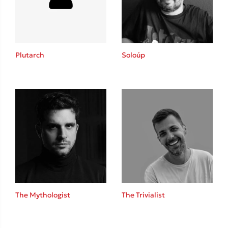
Κώστας Κρομμύδας
Το λιμάνι μου είσαι εσύ
Plutarch
Soloúp
Ιωάννης Γλωσσόπουλος
Ένας γίγαντας στο σχολείο
The Mythologist
The Trivialist
Δανάη Δεληγεώργη
Πάνω, κάτω, μπροστά, πίσω