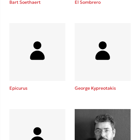
Bart Soethaert
El Sombrero
Sebastian Fitzek
Playlist
Epicurus
George Kypreotakis
Στέφανος Ξενάκης
Το λεξικό της ζωής σου