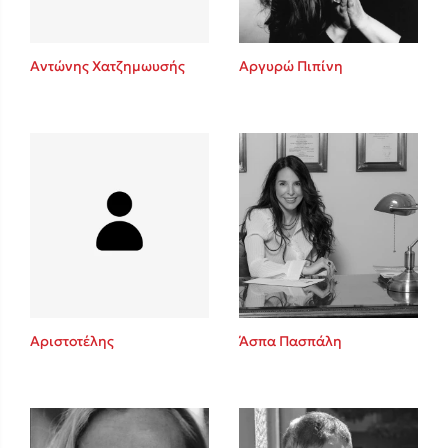
Αντώνης Χατζημωυσής
Αργυρώ Πιπίνη
Αριστοτέλης
Άσπα Πασπάλη