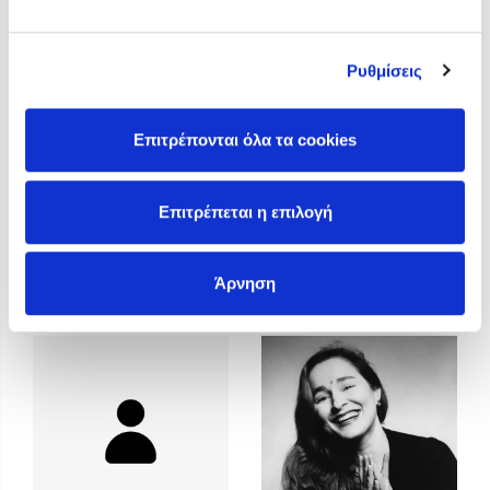
Προσεχείς εκδηλώσεις
Η Δανάη Δεληγεώργη στον Πύργο Κύμης
Ρυθμίσεις
Ο Κώστας Κρομμύδας στο Παλαιοχώρι Καλαμπάκας
Ο Κώστας Κρομμύδας και η Μαρίνα Γιώτη στη Νικήτη
Χαλκιδικής
Επιτρέπονται όλα τα cookies
Ο Στέφανος Ξενάκης στη Χίο
Ο Κώστας Κρομμύδας & η Μαρίνα Γιώτη στο 54o Φεστιβάλ
Επιτρέπεται η επιλογή
Βιβλίου στο Πεδίον του Άρεως
Άννα Γαλανού
Άννα Κοντολέων
Άρνηση