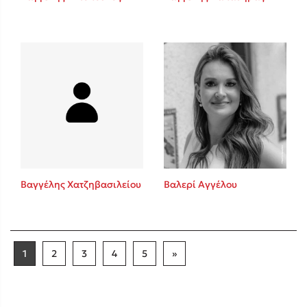
Βαγγέλης Χατζηβασιλείου
Βαλερί Αγγέλου
1
2
3
4
5
»