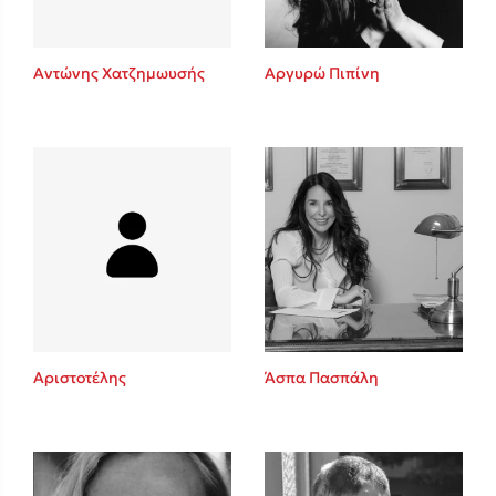
Αντώνης Χατζημωυσής
Αργυρώ Πιπίνη
Αριστοτέλης
Άσπα Πασπάλη