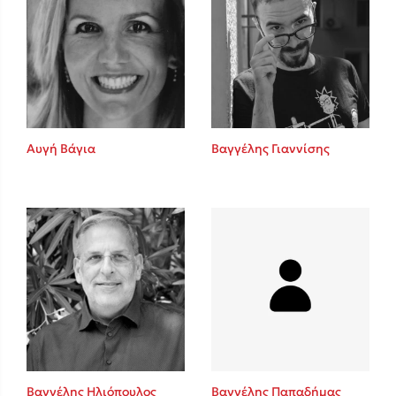
Αυγή Βάγια
Βαγγέλης Γιαννίσης
Βαγγέλης Ηλιόπουλος
Βαγγέλης Παπαδήμας