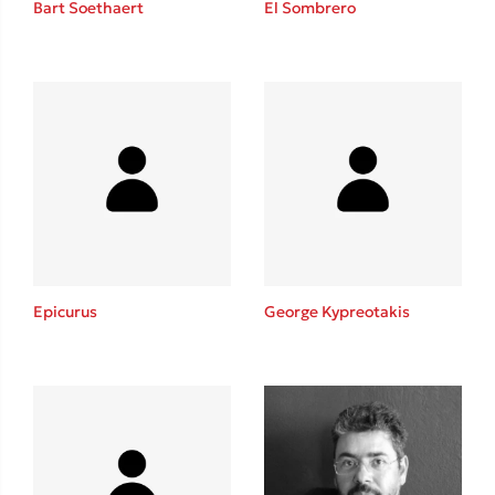
Bart Soethaert
El Sombrero
Sebastian Fitzek
Playlist
Epicurus
George Kypreotakis
Στέφανος Ξενάκης
Το λεξικό της ζωής σου