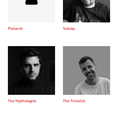
Κώστας Κρομμύδας
Το λιμάνι μου είσαι εσύ
Plutarch
Soloúp
Ιωάννης Γλωσσόπουλος
Ένας γίγαντας στο σχολείο
The Mythologist
The Trivialist
Δανάη Δεληγεώργη
Πάνω, κάτω, μπροστά, πίσω