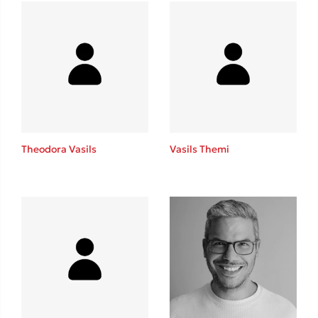
Mel Robbins
Η μέθοδος Αφήστε τους
Theodora Vasils
Vasils Themi
Δημοφιλείς Συγγραφείς
Φυστίκι ΠουΚυλάει
Παύλος Καστανάς
El Sombrero