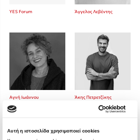
Στέφανος Ξενάκης
YES Forum
Άγγελος Λεβέντης
Sebastian Fitzek
Freida McFadden
Κατρίνα Τσάνταλη
Lucinda Riley
Mimi Matthews
Benzamin Bécue
Rebecca Yarros
Teo Benedetti
Τζένη Κουτσοδημητροπούλου
Emily Henry
Αγνή Ιωάννου
Άκης Πετρετζίκης
Ali Hazelwood
Cori Doerrfeld
Pierdomenico Baccalario
Δανάη Ιμπραχήμ
Αυτή η ιστοσελίδα χρησιμοποιεί cookies