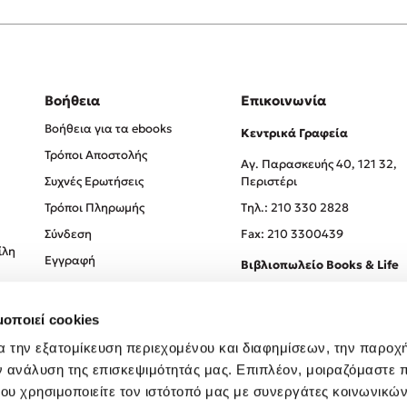
Βοήθεια
Επικοινωνία
Βοήθεια για τα ebooks
Κεντρικά Γραφεία
Τρόποι Αποστολής
Αγ. Παρασκευής 40, 121 32,
Συχνές Ερωτήσεις
Περιστέρι
Τρόποι Πληρωμής
Tηλ.: 210 330 2828
Σύνδεση
Fax: 210 3300439
ίλη
Εγγραφή
Βιβλιοπωλείο Books & Life
Σόλωνος 93-95, 106 78, Αθήν
μοποιεί cookies
Τηλ.:
210 330 0774
α την εξατομίκευση περιεχομένου και διαφημίσεων, την παροχ
ν ανάλυση της επισκεψιμότητάς μας. Επιπλέον, μοιραζόμαστε 
ου χρησιμοποιείτε τον ιστότοπό μας με συνεργάτες κοινωνικώ