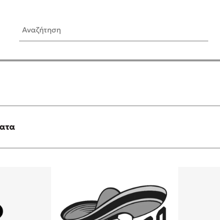
Αναζήτηση
ίς Συγγραφείς
Δημοφιλή Άρθρα
Κυλάει
3 βιβλία βασισμένα σε αλη
γεγονότα!
τανάς
Τεστ: Ποιο αστυνομικό βιβλ
ταιριάζει για το καλοκαίρι;
ματα
νάκης
Ο εθισμός των παιδιών στις
tzek
είναι «το πρόβλημα»
dden
Μια λέξη που συχνά νιώθεις
αγνοείς
νταλη
Τι είναι η νευροποικιλότητα;
y
Δανάη Δεληγεώργη απαντά
ews
Συγχαρητήρια, Πέθανες! Μι
cue
στον Άδη της ελληνικής μυ