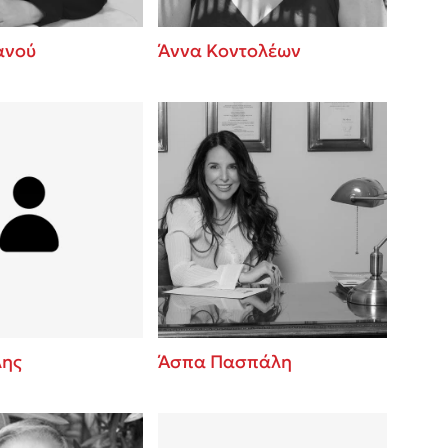
ανού
Άννα Κοντολέων
λης
Άσπα Πασπάλη