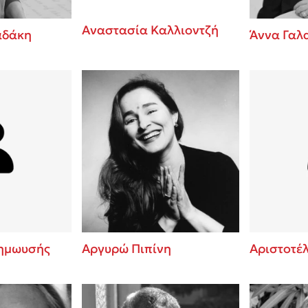
Αναστασία Καλλιοντζή
αδάκη
Άννα Γαλ
ημωυσής
Αργυρώ Πιπίνη
Αριστοτέ