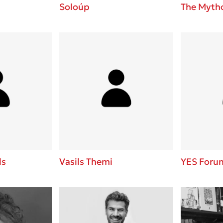
Soloúp
The Mytho
ls
Vasils Themi
YES Foru