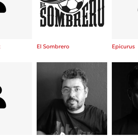
ros
Εύκολη συνταγή για chicken
από τον Άκη Πετρετζίκη!
i
3 βιβλία που μπορείς να δια
οδημητροπούλου
μια μέρα!
Διακοπές με τα παιδιά: Η α
d
παύση σε μετωπική σύγκρου
t
El Sombrero
Epicurus
δική τους για εκτόνωση
ld
Πάνω, κάτω, μπροστά, πίσω
 Baccalario
τεστ και ανακάλυψε την τάσ
αχήμ