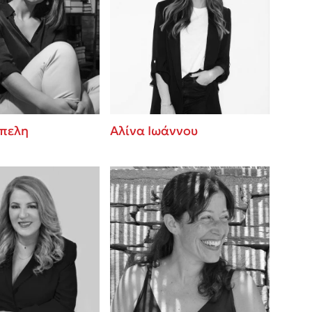
έπελη
Αλίνα Ιωάννου