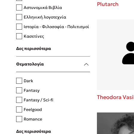
Plutarch
Αστυνομικά Βιβλία
Ελληνική λογοτεχνία
Δανάη Δεληγεώργη
Ιστορία - Φιλοσοφία - Πολιτισμοί
Πάνω, κάτω, μπροστά, πίσω
Κασετίνες
Λευκώματα - Έγχρωμοι οδηγοί
Δες περισσότερα
Μαγειρική
Mel Robbins
Θεματολογία
Η μέθοδος Αφήστε τους
Dark
Fantasy
Theodora Vasi
Fantasy / Sci-fi
Feelgood
Romance
Upmarket
Δες περισσότερα