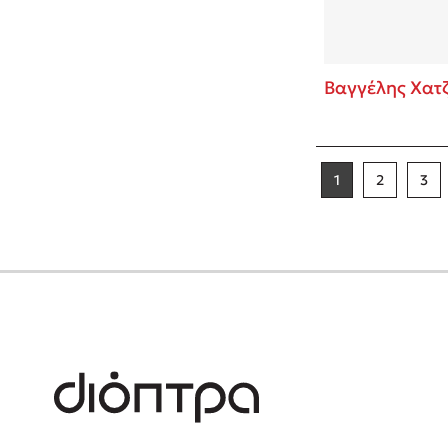
Βαγγέλης Χατ
1
2
3