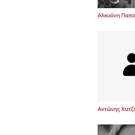
Αλκυόνη Παπ
Αντώνης Χατζ