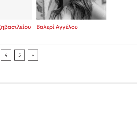
ζηβασιλείου
Βαλερί Αγγέλου
4
5
»