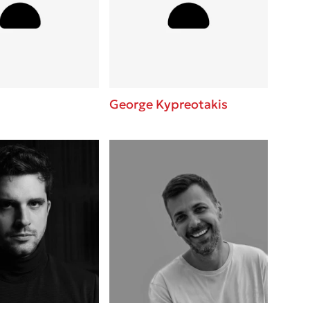
 BBQ pizza
βάσεις σε
νάγκη μας για
ση με τη
George Kypreotakis
; Κάνε το
η σου!