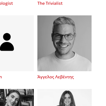
logist
The Trivialist
m
Άγγελος Λεβέντης