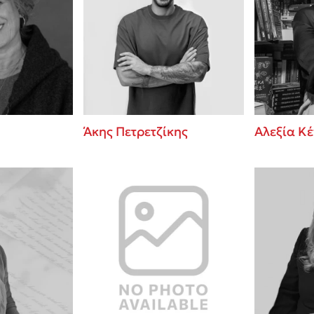
Άκης Πετρετζίκης
Αλεξία Κ