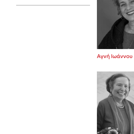
Young Adult
Αγνή Ιωάννου