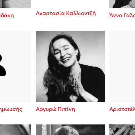
Αναστασία Καλλιοντζή
αδάκη
Άννα Γαλ
ημωυσής
Αργυρώ Πιπίνη
Αριστοτέ