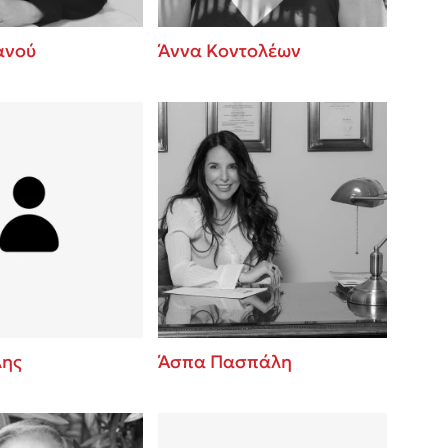
ανού
Άννα Κοντολέων
λης
Άσπα Πασπάλη