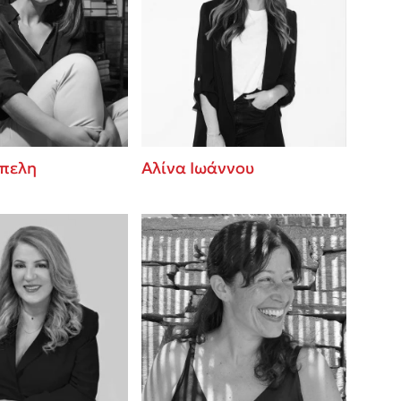
έπελη
Αλίνα Ιωάννου