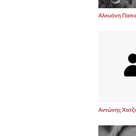
Αλκυόνη Παπ
Αντώνης Χατζ