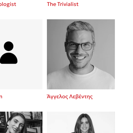
logist
The Trivialist
m
Άγγελος Λεβέντης