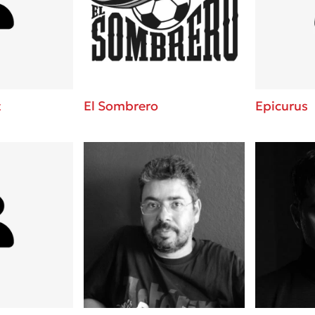
ros
Εύκολη συνταγή για chicken
από τον Άκη Πετρετζίκη!
i
3 βιβλία που μπορείς να δια
οδημητροπούλου
μια μέρα!
Διακοπές με τα παιδιά: Η α
d
παύση σε μετωπική σύγκρου
t
El Sombrero
Epicurus
δική τους για εκτόνωση
ld
Το μυστηριώδες βιβλίο που 
 Baccalario
διαβάσει
αχήμ