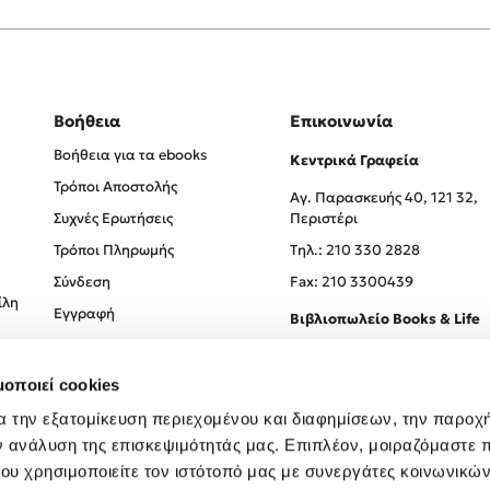
Βοήθεια
Επικοινωνία
Βοήθεια για τα ebooks
Κεντρικά Γραφεία
Τρόποι Αποστολής
Αγ. Παρασκευής 40, 121 32,
Συχνές Ερωτήσεις
Περιστέρι
Τρόποι Πληρωμής
Tηλ.: 210 330 2828
Σύνδεση
Fax: 210 3300439
ίλη
Εγγραφή
Βιβλιοπωλείο Books & Life
Σόλωνος 93-95, 106 78, Αθήν
μοποιεί cookies
Τηλ.:
210 330 0774
α την εξατομίκευση περιεχομένου και διαφημίσεων, την παροχ
ν ανάλυση της επισκεψιμότητάς μας. Επιπλέον, μοιραζόμαστε 
ου χρησιμοποιείτε τον ιστότοπό μας με συνεργάτες κοινωνικώ