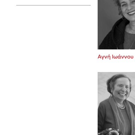
Young Adult
Αγνή Ιωάννου