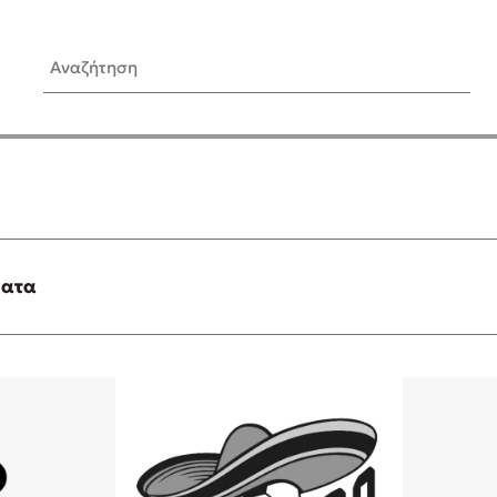
Αναζήτηση
ίς Συγγραφείς
Δημοφιλή Άρθρα
Κυλάει
Τεστ: Ποιο αστυνομικό βιβλ
ταιριάζει για το καλοκαίρι;
τανάς
3 βιβλία βασισμένα σε αλη
γεγονότα!
ματα
νάκης
Ο εθισμός των παιδιών στις
tzek
είναι «το πρόβλημα»
dden
Μια λέξη που συχνά νιώθεις
αγνοείς
νταλη
Τι είναι η νευροποικιλότητα;
y
Δανάη Δεληγεώργη απαντά
ews
Συγχαρητήρια, Πέθανες! Μι
cue
στον Άδη της ελληνικής μυ