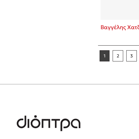
Βαγγέλης Χατ
1
2
3