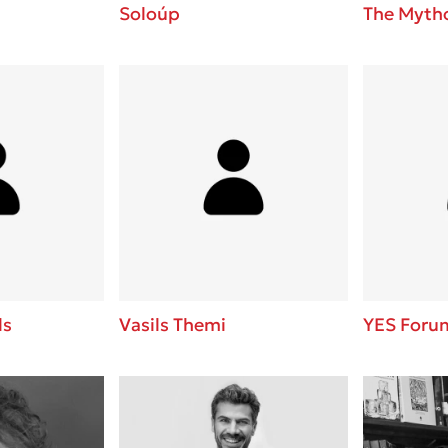
Soloúp
The Mytho
ls
Vasils Themi
YES Foru