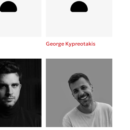
 BBQ pizza
βάσεις σε
νάγκη μας για
ση με τη
George Kypreotakis
λίγοι έχουν