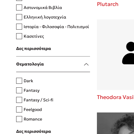
Plutarch
Αστυνομικά Βιβλία
Ελληνική λογοτεχνία
Δανάη Δεληγεώργη
Ιστορία - Φιλοσοφία - Πολιτισμοί
Πάνω, κάτω, μπροστά, πίσω
Κασετίνες
Λευκώματα - Έγχρωμοι οδηγοί
Δες περισσότερα
Μαγειρική
Mel Robbins
Θεματολογία
Η μέθοδος Αφήστε τους
Dark
Fantasy
Theodora Vasi
Fantasy / Sci-fi
Feelgood
Romance
Upmarket
Δες περισσότερα