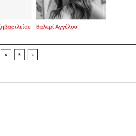
ζηβασιλείου
Βαλερί Αγγέλου
4
5
»