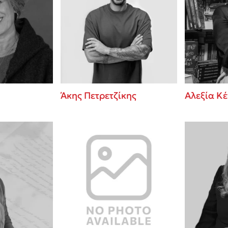
Άκης Πετρετζίκης
Αλεξία Κ