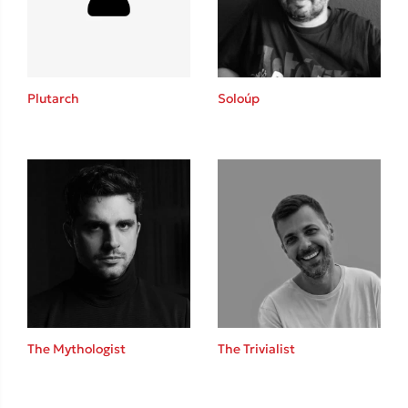
Κώστας Κρομμύδας
Το λιμάνι μου είσαι εσύ
Plutarch
Soloúp
Ιωάννης Γλωσσόπουλος
Ένας γίγαντας στο σχολείο
The Mythologist
The Trivialist
Δανάη Δεληγεώργη
Πάνω, κάτω, μπροστά, πίσω