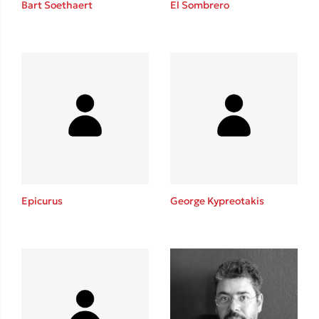
Bart Soethaert
El Sombrero
Sebastian Fitzek
Playlist
Epicurus
George Kypreotakis
Στέφανος Ξενάκης
Το λεξικό της ζωής σου