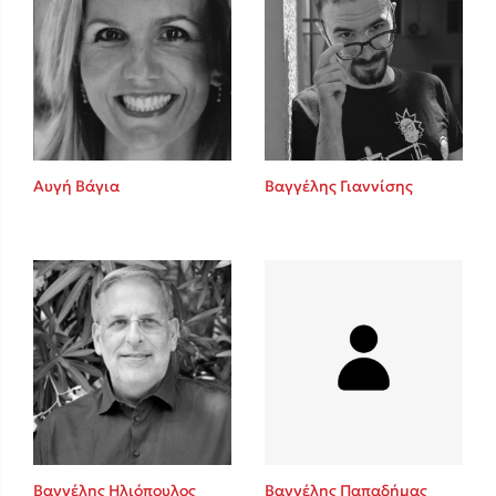
Αυγή Βάγια
Βαγγέλης Γιαννίσης
Βαγγέλης Ηλιόπουλος
Βαγγέλης Παπαδήμας