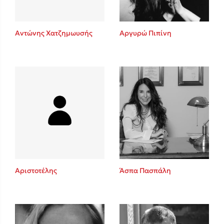
Αντώνης Χατζημωυσής
Αργυρώ Πιπίνη
Αριστοτέλης
Άσπα Πασπάλη