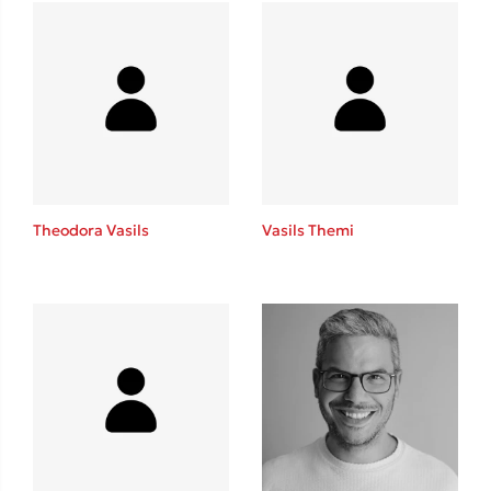
Mel Robbins
Η μέθοδος Αφήστε τους
Theodora Vasils
Vasils Themi
Δημοφιλείς Συγγραφείς
Φυστίκι ΠουΚυλάει
Παύλος Καστανάς
El Sombrero