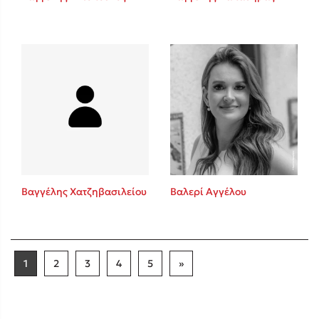
Βαγγέλης Χατζηβασιλείου
Βαλερί Αγγέλου
1
2
3
4
5
»