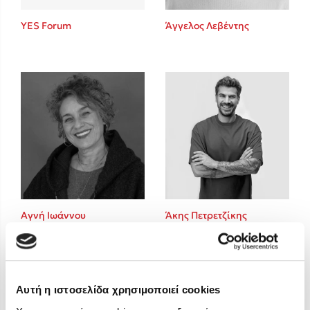
Στέφανος Ξενάκης
YES Forum
Άγγελος Λεβέντης
Sebastian Fitzek
Freida McFadden
Κατρίνα Τσάνταλη
Lucinda Riley
Mimi Matthews
Benzamin Bécue
Rebecca Yarros
Teo Benedetti
Τζένη Κουτσοδημητροπούλου
Emily Henry
Αγνή Ιωάννου
Άκης Πετρετζίκης
Ali Hazelwood
Cori Doerrfeld
Pierdomenico Baccalario
Δανάη Ιμπραχήμ
Αυτή η ιστοσελίδα χρησιμοποιεί cookies