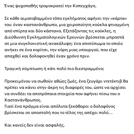
Στέφανος Ξενάκης
Ένας ψυχοπαθής τρομοκρατεί την Κοπεγχάγη.
Sebastian Fitzek
Σε κάθε αιματοβαμμένο τόπο εγκλήματος αφήνει την «κάρτα»
Freida McFadden
του: έναν καστανάνθρωπο, μια χειροποίητη κούκλα φτιαγμένη
Κατρίνα Τσάνταλη
από σπίρτα και δύο κάστανα. Εξετάζοντας τις κούκλες, η
Διεύθυνση Εγκληματολογικών Ερευνών βρίσκεται μπροστά
Lucinda Riley
σε μια συγκλονιστική ανακάλυψη: ένα αποτύπωμα το οποίο
Mimi Matthews
ανήκει σε ένα κορίτσι, την κόρη μιας υπουργού, που είχε
Benzamin Bécue
απαχθεί και δολοφονηθεί έναν χρόνο πριν.
Rebecca Yarros
Τραγική σύμπτωση ή κάτι πολύ πιο διεστραμμένο;
Teo Benedetti
Τζένη Κουτσοδημητροπούλου
Προκειμένου να σωθούν αθώες ζωές, ένα ζευγάρι ντετέκτιβ θα
πρέπει να κάνει στην άκρη τις διαφορές του, ώστε να αρχίσει
Emily Henry
να συνδέει τα αποτρόπαια στοιχεία που αφήνει πίσω του ο
Ali Hazelwood
Καστανάνθρωπος.
Cori Doerrfeld
Γιατί ένα πράγμα είναι απόλυτα ξεκάθαρο: o δολοφόνος
βρίσκεται σε αποστολή που το τέλος της απέχει πολύ…
Pierdomenico Baccalario
Δανάη Ιμπραχήμ
Και κανείς δεν είναι ασφαλής.