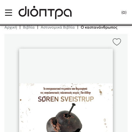
Menu
(0)
Κλείσιμο
Αρχική
|
Βιβλία
|
Αστυνομικά Βιβλία
|
Ο καστανάνθρωπος
Δημοφιλή Βιβλία
Lidia Branković
Το ξενοδοχείο των συναισθημάτων
Χάρης Πολίτης
Καθρέφτης