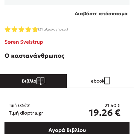
Διαβάστε απόσπασμα
Κώστας Κρομμύδας
Το λιμάνι μου είσαι εσύ
(31 αξιολογήσεις)
Søren Sveistrup
Ο καστανάνθρωπος
Ιωάννης Γλωσσόπουλος
Βιβλίο
ebook
Ένας γίγαντας στο σχολείο
21.40
€
Τιμή εκδότη
19.26
€
Τιμή dioptra.gr
Δανάη Δεληγεώργη
Αγορά Βιβλίου
Πάνω, κάτω, μπροστά, πίσω