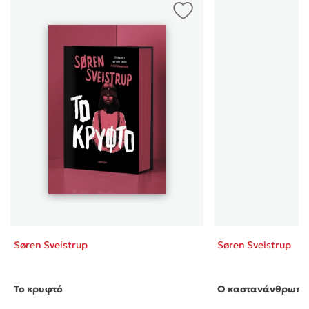
Ένα εξαιρετικό βιβλίο ευανάγνωστο με πλοκή που
εξελίσσεται γρήγορα και κρατάει αμείωτο το
ενδιαφέρον του αναγνώστη μέχρι το τέλος καθώς και
χαρακτήρες που σε αγγίζουν με φόντο την
φθινοπωρινή Δανία.Η μεταφορά του στην οθόνη μέσα
από το Νέτφλιξ εξίσου καλή και πιστή στο βιβλίο!Το
αγάπησα και το συστήνω ανεπιφύλακτα στους λάτρεις
των παλιών καλών αστυνομικών όπου καραδοκεί ένας
ψυχοπαθής και ταράζει τα νερά!
Ιωάννα
/ 01-10-2021
(5)
Άριστο αστυνομικό μυθιστόρημα με εξαιρετική πλοκή
και απόλυτα ολοκληρωμένο. Οι λάτρεις του είδους θα
το αγαπήσουν. Τπ συστήνω ανεπιφύλακτα! Απλά
υπέροχο.
Søren Sveistrup
Søren Sveistrup
ΚΥΡΙΑΚΗ
/ 27-09-
(5)
2021
Υπέροχο βιβλίο! Δύσκολα το αφήνεις από τα χέρια με
Το κρυφτό
Ο καστανάνθρωπο
τις τόσες ανατροπές που συμβαίνουν. ανυπομονώ να