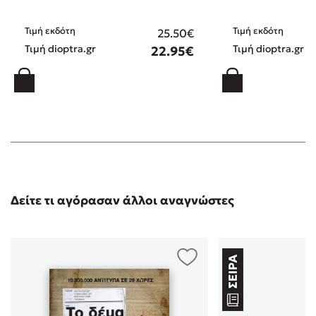
το δω και στην μικρή οθόνη
Τιμή εκδότη
Τιμή εκδότη
25.50€
Θανάσης Α.
/ 06-05-
Τιμή dioptra.gr
Τιμή dioptra.gr
22.95€
(5)
2021
Από τα καλύτερα αστυνομικά που έχω διαβάσει.
Απίστευτο βιβλίο!!!!
Γ. Τ.
/ 31-03-2021
(5)
Εξαιρετικό βιβλίο με ανατρεπτική πλοκή και γρήγορη
εξέλιξη! Πολύ καλή γραφή, που κράταει αμείωτο το
ενδιαφέρον του αναγνώστη.
Δείτε τι αγόρασαν άλλοι αναγνώστες
ΙΩΆΝΝΑ
/ 21-03-2021
(5)
Ένα από τα καλύτερα αστυνομικά μυθιστορήματα που
έχω διαβάσει. Πρώτης τάξεως βιβλίο!
Stratos
/ 17-03-2021
(5)
Φοβερό βιβλίο, κρατάει το ενδιαφέρον του