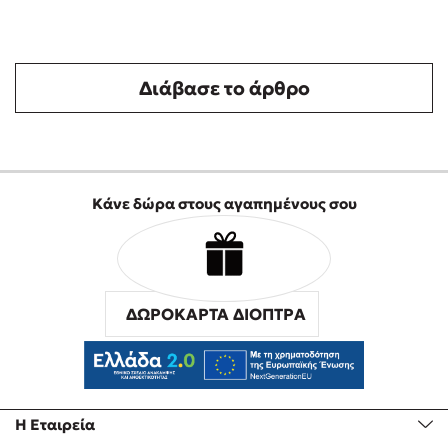
πλοκή, που σε κρατάει σε εγρήγορση. Δεν μπορούσα
να το αφήσω από τα χέρια μου.
Λένα
/ 26-12-2020
Διάβασε το άρθρο
(5)
Εξαιρετικό ! Από τα καλύτερα που έχω διαβάσει !
θεοδοσης
/ 15-12-
(5)
2020
Κάνε δώρα στους αγαπημένους σου
πολυ καλο βιβλιο με εξαιρετικη πλοκη καλο δωρο για
τα χριστουγεννα
Στελλα
/ 14-12-2020
(5)
ΔΩΡΟΚΑΡΤΑ ΔΙΟΠΤΡΑ
Εξαιρετικο! Το συνιστω ανεπιφυλακτα ...
ΑΝΑΣΤΑΣΙΑ
/ 12-12-
(5)
2020
Τέλειο βιβλίο! Θα προτιμήσω ξανά μελλοντικά,
Η Εταιρεία
βιβλία του συγκεκριμένου συγγραφέα!