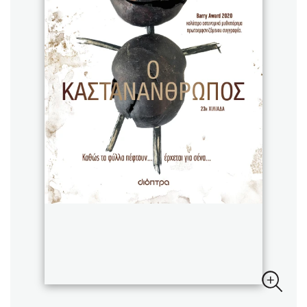
Sebastian Fitzek
Playlist
Στέφανος Ξενάκης
Το λεξικό της ζωής σου