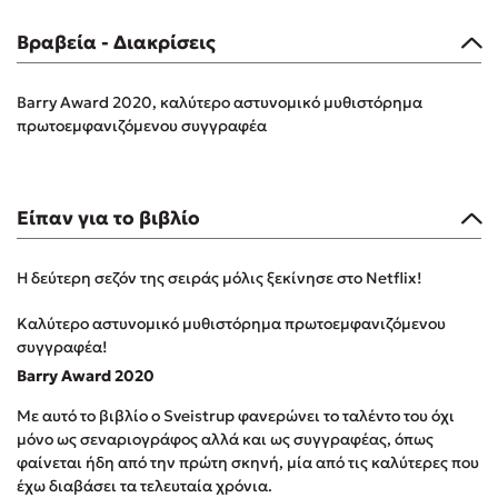
Δημοφιλή Άρθρα
Βραβεία - Διακρίσεις
3 βιβλία βασισμένα σε αληθινά γεγονότα!
Τεστ: Ποιο αστυνομικό βιβλίο σου ταιριάζει για το καλοκαίρι;
Barry Award 2020, καλύτερο αστυνομικό μυθιστόρημα
πρωτοεμφανιζόμενου συγγραφέα
Ο εθισμός των παιδιών στις οθόνες δεν είναι «το πρόβλημα»
Μια λέξη που συχνά νιώθεις αλλά την αγνοείς
Τι είναι η νευροποικιλότητα; Η Δρ. Δανάη Δεληγεώργη
απαντά!
Είπαν για το βιβλίο
Συγχαρητήρια, Πέθανες! Μια ξενάγηση στον Άδη της
ελληνικής μυθολογίας
Η δεύτερη σεζόν της σειράς μόλις ξεκίνησε στο Netflix!
3 βιβλία που μπορείς να διαβάσεις σε μια μέρα!
Εύκολη συνταγή για chicken BBQ pizza από τον Άκη
Καλύτερο αστυνομικό μυθιστόρημα πρωτοεμφανιζόμενου
Πετρετζίκη!
συγγραφέα!
Διακοπές με τα παιδιά: Η ανάγκη μας για παύση σε μετωπική
Barry Award 2020
σύγκρουση με τη δική τους για εκτόνωση
Με αυτό το βιβλίο ο Sveistrup φανερώνει το ταλέντο του όχι
Πάνω, κάτω, μπροστά, πίσω; Κάνε το τεστ και ανακάλυψε την
μόνο ως σεναριογράφος αλλά και ως συγγραφέας, όπως
τάση σου!
φαίνεται ήδη από την πρώτη σκηνή, μία από τις καλύτερες που
έχω διαβάσει τα τελευταία χρόνια.