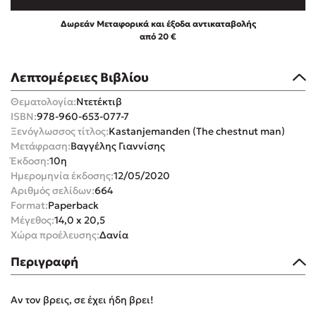
Δωρεάν Μεταφορικά και έξοδα αντικαταβολής
από 20 €
Λεπτομέρειες Βιβλίου
Mel Robbins
Θεματολογία:
Ντετέκτιβ
ISBN:
978-960-653-077-7
Η μέθοδος Αφήστε τους
Ξενόγλωσσος τίτλος:
Kastanjemanden (The chestnut man)
Μετάφραση:
Βαγγέλης Γιαννίσης
Έκδοση:
10η
Ημερομηνία έκδοσης:
12/05/2020
Αριθμός σελίδων:
664
Format:
Paperback
Μέγεθος:
14,0 x 20,5
Χώρα προέλευσης:
Δανία
Δημοφιλείς Συγγραφείς
Περιγραφή
Φυστίκι ΠουΚυλάει
Παύλος Καστανάς
Αν τον βρεις, σε έχει ήδη βρει!
El Sombrero