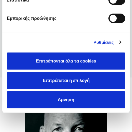
αυτή. Το φθινόπωρο. Ανυπομονώ να φτάσω στο τέλος!
Εμπορικής προώθησης
Timonas Episkopakis
(4)
/ 16-09-2022
Μια καλογραμμένη αστυνομική ιστορία με ωραία
πλοκή και υπόθεση. Αν και λίγο πλατιάζει ο
Ρυθμίσεις
συγγραφέας, εντούτοις αυτό γίνεται με τρόπο που δεν
κουράζει και διαβάζεται με στρωτό και συνεχή τρόπο.
Το σασπένς του βιβλίου γενικά κρατάει τον
Επιτρέπονται όλα τα cookies
αναγνώστη. Οι χαρακτήρες είναι αρκετά άρτιοι και η
εξέλιξή τους δίνεται στον αναγνώστη με ωραίο τρόπο.
Προσωπικά θεωρώ (και υποκειμενικά αξιολογώ) ότι το
Επιτρέπεται η επιλογή
βιβλίο είναι για 3,5 αστεράκια αλλά, λόγο έλλειψης
μισών μονάδων, βάζω 4.
Søren Sveistrup
Άρνηση
ΚΩΝΣΤΑΝΤΙΝΟΣ
/ 29-
(5)
03-2022
Τέλειο! Δεν σε αφήνει να το αφήσεις!