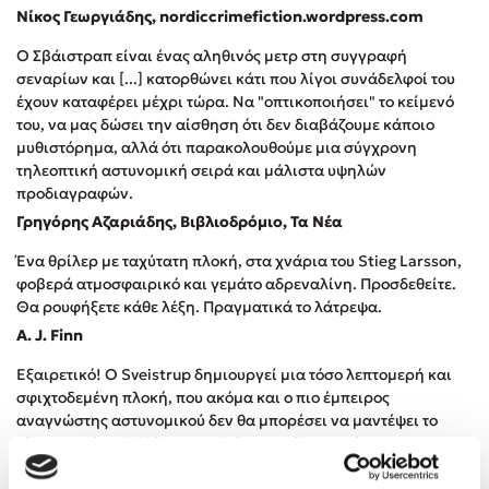
Προσεχείς εκδηλώσεις
Νίκος Γεωργιάδης, nordiccrimefiction.wordpress.com
Ο Κώστας Κρομμύδας στο Παλαιοχώρι Καλαμπάκας
Ο Σβάιστραπ είναι ένας αληθινός μετρ στη συγγραφή
σεναρίων και [...] κατορθώνει κάτι που λίγοι συνάδελφοί του
Ο Κώστας Κρομμύδας και η Μαρίνα Γιώτη στη Νικήτη
έχουν καταφέρει μέχρι τώρα. Να "οπτικοποιήσει" το κείμενό
Χαλκιδικής
του, να μας δώσει την αίσθηση ότι δεν διαβάζουμε κάποιο
Ο Στέφανος Ξενάκης στη Χίο
μυθιστόρημα, αλλά ότι παρακολουθούμε μια σύγχρονη
Ο Κώστας Κρομμύδας & η Μαρίνα Γιώτη στο 54o Φεστιβάλ
τηλεοπτική αστυνομική σειρά και μάλιστα υψηλών
Βιβλίου στο Πεδίον του Άρεως
προδιαγραφών.
Ο Βαγγέλης Ηλιόπουλος & η Τζένη Κουτσοδημητροπούλου στο
Γρηγόρης Αζαριάδης, Βιβλιοδρόμιο, Τα Νέα
54o Φεστιβάλ Βιβλίου στο Πεδίον του Άρεως
Ένα θρίλερ με ταχύτατη πλοκή, στα χνάρια του Stieg Larsson,
φοβερά ατμοσφαιρικό και γεμάτο αδρεναλίνη. Προσδεθείτε.
Θα ρουφήξετε κάθε λέξη. Πραγματικά το λάτρεψα.
A. J. Finn
Εξαιρετικό! Ο Sveistrup δημιουργεί μια τόσο λεπτομερή και
σφιχτοδεμένη πλοκή, που ακόμα και ο πιο έμπειρος
αναγνώστης αστυνομικού δεν θα μπορέσει να μαντέψει το
τέλος. Αυτό το βιβλίο προκαλεί τον απόλυτο τρόμο.
Library Journal, starred review