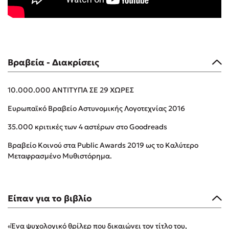
Προσεχείς εκδηλώσεις
Ο Κώστας Κρομμύδας στο Παλαιοχώρι Καλαμπάκας
Ο Κώστας Κρομμύδας και η Μαρίνα Γιώτη στη Νικήτη
Χαλκιδικής
Βραβεία - Διακρίσεις
Ο Στέφανος Ξενάκης στη Χίο
Ο Κώστας Κρομμύδας & η Μαρίνα Γιώτη στο 54o Φεστιβάλ
Βιβλίου στο Πεδίον του Άρεως
10.000.000 ΑΝΤΙΤΥΠΑ ΣΕ 29 ΧΩΡΕΣ
Ο Βαγγέλης Ηλιόπουλος & η Τζένη Κουτσοδημητροπούλου στο
Ευρωπαϊκό Βραβείο Αστυνομικής Λογοτεχνίας 2016
54o Φεστιβάλ Βιβλίου στο Πεδίον του Άρεως
35.000 κριτικές των 4 αστέρων στο Goodreads
Βραβείο Κοινού στα Public Awards 2019 ως το Καλύτερο
Mεταφρασμένο Mυθιστόρημα.
Είπαν για το βιβλίο
«Ένα ψυχολογικό θρίλερ που δικαιώνει τον τίτλο του,