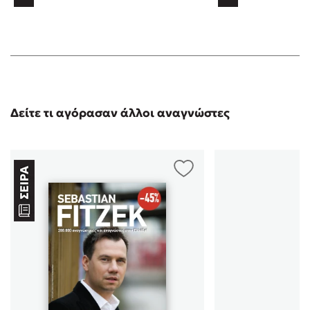
Αυτό είναι το πρώτο βιβλίο μυστηρίου (θρίλερ) που
διάβασα, αφότου άρχισα το διάβασμα λογοτεχνικών
βιβλίων μετά από πολύ καιρό. Να διευκρινήσω ότι
διάβαζα βιβλία όντας παιδί (10-13 ετών) και ίσα να
περάσει η ώρα. Σαν το πρώτο ψυχολογικό θρίλερ που
διαβάζω στην ζωή μου, ειλικρινά με μύησε στον
κόσμο του μυστηρίου και με έκανε να αγαπήσω το
διάβασμα ξανά. Η πλοκή δυνατή, ευκολοδιάβαστο, και
Δείτε τι αγόρασαν άλλοι αναγνώστες
ιδίως χάρη στα μικρά κεφάλαια. Με αυτό το βιβλίο
μπήκα στον κόσμο του Fitzek - τον οποίο και λάτρεψα.
Συνεπώς, όντας ένας νέος αναγνώστης, το προτείνω
ανεπιφύλακτα! Υ.Γ. Μόλις ξεκινάω το "μαθήματα
νεκροψίας" για το οποίο πάλι θα δώσω γνώμη
ΓΙΑΝΝΗΣ
/ 20-08-
(5)
2022
ΕΞΑΙΡΕΤΙΚΟ!!ΠΟΛΥ ΚΑΛΗ ΠΛΟΚΗ, ΚΑΙ ΠΟΛΛΕΣ
ΑΝΑΤΡΟΠΕΣ!!ΤΟ ΤΕΛΟΣ ΕΙΝΑΙ ΚΑΤΑΠΛΗΚΤΙΚΟ, ΕΚΕΙ
ΠΟΥ ΝΟΜΙΖΕΙΣ ΟΤΙ ΕΧΕΙ ΤΕΛΕΙΩΣΕΙ ΑΝΑΤΡΕΠΟΝΤΑΙΙ
ΟΛΑ, ΚΑΙ ΠΕΡΑ ΑΠΟ ΤΟ ΠΡΟΣΩΠΟ ΠΟΥ ΚΡΥΒΕΤΑΙ
ΠΙΣΩ ΑΠΟ ΟΛΑ, ΙΔΙΑΤΕΡΑ ΕΝΤΥΠΩΣΙΑΚΟ ΤΟ