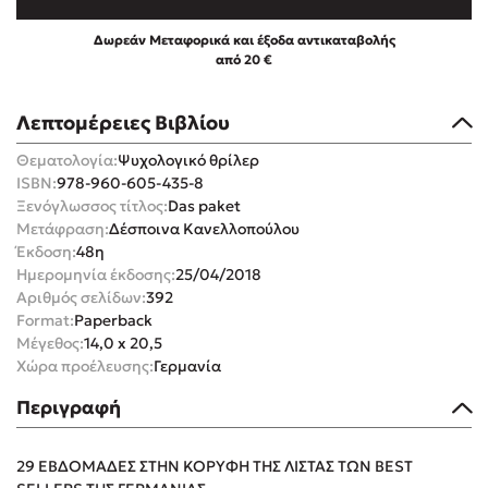
Δωρεάν Μεταφορικά και έξοδα αντικαταβολής
από 20 €
Λεπτομέρειες Βιβλίου
Mel Robbins
Θεματολογία:
Ψυχολογικό θρίλερ
ISBN:
978-960-605-435-8
Η μέθοδος Αφήστε τους
Ξενόγλωσσος τίτλος:
Das paket
Μετάφραση:
Δέσποινα Κανελλοπούλου
Έκδοση:
48η
Ημερομηνία έκδοσης:
25/04/2018
Αριθμός σελίδων:
392
Format:
Paperback
Μέγεθος:
14,0 x 20,5
Χώρα προέλευσης:
Γερμανία
Δημοφιλείς Συγγραφείς
Περιγραφή
Φυστίκι ΠουΚυλάει
Παύλος Καστανάς
29 ΕΒΔΟΜΑΔΕΣ ΣΤΗΝ ΚΟΡΥΦΗ ΤΗΣ ΛΙΣΤΑΣ ΤΩΝ BEST
El Sombrero