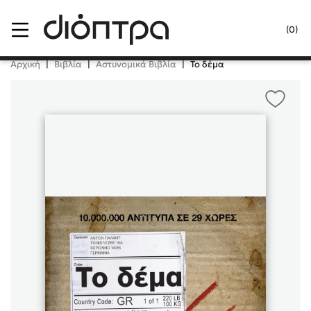
Menu
(0)
Κλείσιμο
Αρχική
|
Βιβλία
|
Αστυνομικά Βιβλία
|
Το δέμα
Δημοφιλή Βιβλία
Lidia Branković
Το ξενοδοχείο των συναισθημάτων
Χάρης Πολίτης
Καθρέφτης