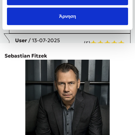
είναι κάτι που μου άρεσε πολύ! Αν αγαπάς τα
ψυχολογικά θρίλερ και τις ιστορίες που σε κρατούν σε
Άρνηση
εγρήγορση, αυτό το βιβλίο σίγουρα αξίζει να το
διαβάσεις. Του βάζω 5/5 και το προτείνω σε όλους!
User
/ 13-07-2025
(5)
Sebastian Fitzek
Αφροδίτη
/ 10-06-
(5)
2025
Το πρώτο βιβλίο του συγγραφέα που έπεσε στα χέρια
μου. Ψυχολογικό θρίλερ, που σε κρατάει σε αγωνία
από τις πρώτες σελίδες, και δε θες να το αφήσεις από
τα χέρια σου μέχρι να λύσεις το μυστήριο. Όσα και αν
περνούν από το μυαλό σου στην πορεία της ιστορίας,
στο τέλος μένεις άφωνος. Το σίγουρο είναι ότι θα
διαβάσω και την υπόλοιπη συλλογή του συγγραφέα.
Ντομένικα
/ 20-05-
(5)
2025