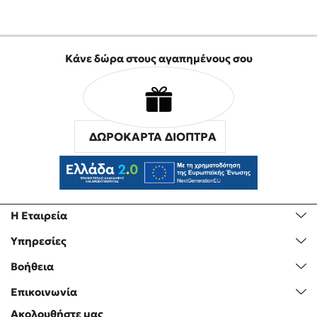
(5)
Πολύ καλό
Δημ.
/ 04-09-2020
(5)
Κάνε δώρα στους αγαπημένους σου
Πολύ καλό! Ψυχολογικά ανατρεπτικό! Ως το τέλος!
ΚΩΝΣΤΑΝΤΙΝΑ
/ 03-
(5)
09-2020
ΔΩΡΟΚΑΡΤΑ ΔΙΟΠΤΡΑ
Ωραίο βιβλίο! Το διάβασα όλο σε ένα απόγευμα!
ΚΥΡΙΑΚΗ
/ 28-04-
(3)
2020
Ένα βιβλίο που διαβάζεται πολύ γρήγορα λόγω της
Η Εταιρεία
πλοκής δεν θα το θεωρούσα κουραστικό όμως όχι τόσο
Υπηρεσίες
τέλειο όσο το χαρακτηρίζουν κάποιοι. Είναι έξυπνο
και έχει και ανατροπή.
Βοήθεια
Επικοινωνία
HLIASAIGIO
/ 23-03-
(5)
2020
Ακολουθήστε μας