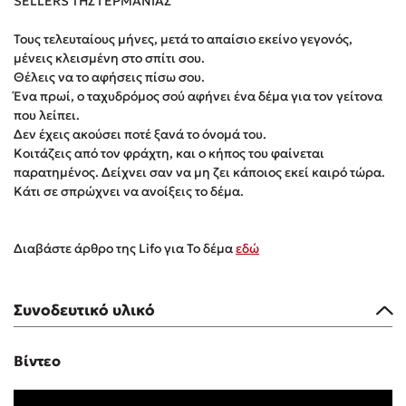
SELLERS ΤΗΣ ΓΕΡΜΑΝΙΑΣ
Στέφανος Ξενάκης
Τους τελευταίους μήνες, μετά το απαίσιο εκείνο γεγονός,
Sebastian Fitzek
μένεις κλεισμένη στο σπίτι σου.
Freida McFadden
Θέλεις να το αφήσεις πίσω σου.
Κατρίνα Τσάνταλη
Ένα πρωί, ο ταχυδρόμος σού αφήνει ένα δέμα για τον γείτονα
που λείπει.
Lucinda Riley
Δεν έχεις ακούσει ποτέ ξανά το όνομά του.
Mimi Matthews
Κοιτάζεις από τον φράχτη, και ο κήπος του φαίνεται
Benzamin Bécue
παρατημένος. Δείχνει σαν να μη ζει κάποιος εκεί καιρό τώρα.
Κάτι σε σπρώχνει να ανοίξεις το δέμα.
Rebecca Yarros
Teo Benedetti
Τζένη Κουτσοδημητροπούλου
Διαβάστε άρθρο της Lifo για Το δέμα
εδώ
Emily Henry
Ali Hazelwood
Συνοδευτικό υλικό
Cori Doerrfeld
Pierdomenico Baccalario
Βίντεο
Δανάη Ιμπραχήμ