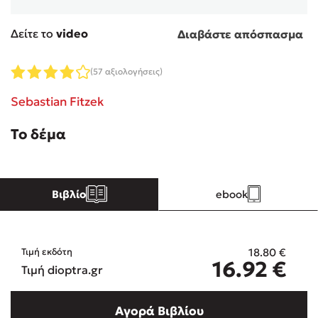
Δείτε το
video
Διαβάστε απόσπασμα
Κώστας Κρομμύδας
Το λιμάνι μου είσαι εσύ
(57 αξιολογήσεις)
Sebastian Fitzek
Το δέμα
Ιωάννης Γλωσσόπουλος
Βιβλίο
ebook
Ένας γίγαντας στο σχολείο
18.80
€
Τιμή εκδότη
16.92
€
Τιμή dioptra.gr
Δανάη Δεληγεώργη
Αγορά Βιβλίου
Πάνω, κάτω, μπροστά, πίσω