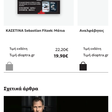
ΚΙΝΗΤΡΟ ΚΑΙ Η ΕΠΕΞΗΓΗΣΗ ΤΩΝ ΠΡΑΞΕΩΝ ΤΟΥ ΓΙΑ
ΤΟΝ ΛΟΓΟ ΠΟΥ ΕΓΙΝΑΝ ΟΛΑ!ΤΟ ΣΥΣΤΗΝΩ
ΑΝΕΠΙΦΥΛΑΚΤΑ!!
Θεοδώρα
/ 11-01-
ΚΑΣΕΤΙΝΑ Sebastian Fitzek: Μάτια
Αναλφάβητος
(5)
2022
Πολύ δυνατό ψυχολογικό θρίλερ!!!Όλο ανατροπές!!!
Τιμή εκδότη
Τιμή εκδότη
22.20€
Isida
/ 12-09-2021
(5)
Τιμή dioptra.gr
Τιμή dioptra.gr
19.98€
Πολύ καλο ανατρεπτικό !
Ιωαννα
/ 17-08-2021
(3)
Δεν ξετρελάθηκα. Έπρεπε να είναι διαφορετικός ο
τίτλος του. Το δέμα εμφανίζεται στη μέση του βιβλίου
Σχετικά άρθρα
και για λίγο. Θεωρώ πως θα μπορούσε ν ήταν
καλυτερο.
ΦΩΤΙΟΣ
/ 15-04-2021
(3)