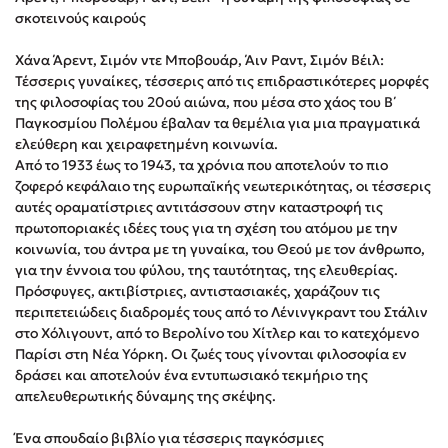
Στέφανος Ξενάκης
σκοτεινούς καιρούς
Sebastian Fitzek
Χάνα Άρεντ, Σιμόν ντε Μποβουάρ, Άιν Ραντ, Σιμόν Βέιλ:
Freida McFadden
Τέσσερις γυναίκες, τέσσερις από τις επιδραστικότερες μορφές
Κατρίνα Τσάνταλη
της φιλοσοφίας του 20ού αιώνα, που μέσα στο χάος του Β΄
Παγκοσμίου Πολέμου έβαλαν τα θεμέλια για μια πραγματικά
Lucinda Riley
ελεύθερη και χειραφετημένη κοινωνία.
Mimi Matthews
Από το 1933 έως το 1943, τα χρόνια που αποτελούν το πιο
Benzamin Bécue
ζοφερό κεφάλαιο της ευρωπαϊκής νεωτερικότητας, οι τέσσερις
αυτές οραματίστριες αντιτάσσουν στην καταστροφή τις
Rebecca Yarros
πρωτοπορια­κές ιδέες τους για τη σχέση του ατόμου με την
Teo Benedetti
κοινωνία, του άντρα με τη γυναίκα, του Θεού με τον άνθρωπο,
Τζένη Κουτσοδημητροπούλου
για την έννοια του φύλου, της ταυτότητας, της ελευθερίας.
Πρόσφυγες, ακτιβίστριες, αντιστασιακές, χαράζουν τις
Emily Henry
περιπε­τειώδεις διαδρομές τους από το Λένινγκραντ του Στάλιν
Ali Hazelwood
στο Χόλιγουντ, από το Βερολίνο του Χίτλερ και το κατεχόμενο
Cori Doerrfeld
Παρίσι στη Νέα Υόρκη. Οι ζωές τους γίνονται φιλοσοφία εν
δράσει και αποτελούν ένα εντυπωσιακό τεκμήριο της
Pierdomenico Baccalario
απελευθερωτικής δύναμης της σκέψης.
Δανάη Ιμπραχήμ
Ένα σπουδαίο βιβλίο για τέσσερις παγκόσμιες