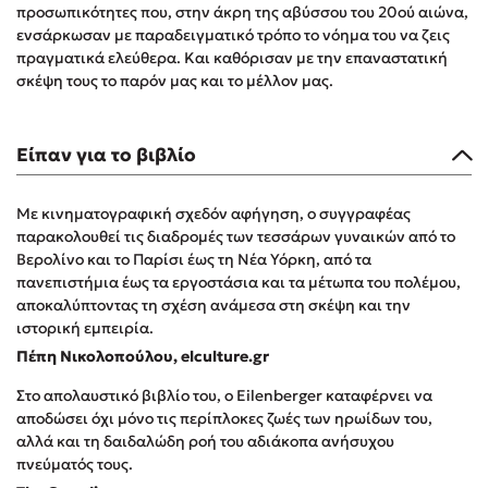
προσωπικότητες που, στην άκρη της αβύσσου του 20ού αιώνα,
Δημοφιλή Άρθρα
ενσάρκωσαν με παραδειγματικό τρόπο το νόημα του να ζεις
πραγματικά ελεύθερα. Και καθόρισαν με την επαναστατική
3 βιβλία βασισμένα σε αληθινά γεγονότα!
σκέψη τους το παρόν μας και το μέλλον μας.
Τεστ: Ποιο αστυνομικό βιβλίο σου ταιριάζει για το καλοκαίρι;
Ο εθισμός των παιδιών στις οθόνες δεν είναι «το πρόβλημα»
Είπαν για το βιβλίο
Μια λέξη που συχνά νιώθεις αλλά την αγνοείς
Τι είναι η νευροποικιλότητα; Η Δρ. Δανάη Δεληγεώργη
απαντά!
Με κινηματογραφική σχεδόν αφήγηση, ο συγγραφέας
Συγχαρητήρια, Πέθανες! Μια ξενάγηση στον Άδη της
παρακολουθεί τις διαδρομές των τεσσάρων γυναικών από το
ελληνικής μυθολογίας
Βερολίνο και το Παρίσι έως τη Νέα Υόρκη, από τα
πανεπιστήμια έως τα εργοστάσια και τα μέτωπα του πολέμου,
3 βιβλία που μπορείς να διαβάσεις σε μια μέρα!
αποκαλύπτοντας τη σχέση ανάμεσα στη σκέψη και την
Εύκολη συνταγή για chicken BBQ pizza από τον Άκη
ιστορική εμπειρία.
Πετρετζίκη!
Πέπη Νικολοπούλου, elculture.gr
Διακοπές με τα παιδιά: Η ανάγκη μας για παύση σε μετωπική
σύγκρουση με τη δική τους για εκτόνωση
Στο απολαυστικό βιβλίο του, ο Eilenberger καταφέρνει να
Πάνω, κάτω, μπροστά, πίσω; Κάνε το τεστ και ανακάλυψε την
αποδώσει όχι μόνο τις περίπλοκες ζωές των ηρωίδων του,
τάση σου!
αλλά και τη δαιδαλώδη ροή του αδιάκοπα ανήσυχου
πνεύματός τους.