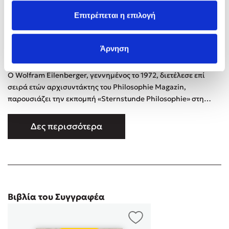
Επιτρέπεται η επιλογή
Άρνηση
Ο Wolfram Eilenberger, γεννημένος το 1972, διετέλεσε επί
σειρά ετών αρχισυντάκτης του Philosophie Magazin,
παρουσιάζει την εκπομπή «Sternstunde Philosophie» στη
δημόσια ελβετική τηλεόραση και είναι μέλος της διεύθυνσης
του φεστιβάλ phil.COLOGNE. Έχει δημοσιεύσει πληθώρα
Δες περισσότερα
δοκιμίων και άρθρων σε έντυπα όπως Die Zeit, Der Spiegel και
El País. Το βιβλίο του Η εποχή των μάγων παρέμεινε για μήνες
στη λ …
Βιβλία του Συγγραφέα