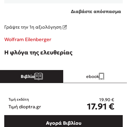
Διαβάστε απόσπασμα
Κώστας Κρομμύδας
Γράψτε την 1η αξιολόγηση
Το λιμάνι μου είσαι εσύ
Wolfram Eilenberger
Η φλόγα της ελευθερίας
Ιωάννης Γλωσσόπουλος
Βιβλίο
ebook
Ένας γίγαντας στο σχολείο
19.90
€
Τιμή εκδότη
17.91
€
Τιμή dioptra.gr
Δανάη Δεληγεώργη
Αγορά Βιβλίου
Πάνω, κάτω, μπροστά, πίσω