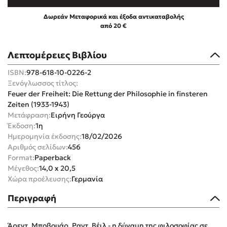
Δωρεάν Μεταφορικά και έξοδα αντικαταβολής
από 20 €
Λεπτομέρειες Βιβλίου
Mel Robbins
ISBN:
978-618-10-0226-2
Ξενόγλωσσος τίτλος:
Η μέθοδος Αφήστε τους
Feuer der Freiheit: Die Rettung der Philosophie in finsteren
Zeiten (1933-1943)
Μετάφραση:
Ειρήνη Γεούργα
Έκδοση:
1η
Ημερομηνία έκδοσης:
18/02/2026
Αριθμός σελίδων:
456
Format:
Paperback
Μέγεθος:
14,0 x 20,5
Δημοφιλείς Συγγραφείς
Χώρα προέλευσης:
Γερμανία
Φυστίκι ΠουΚυλάει
Περιγραφή
Παύλος Καστανάς
El Sombrero
Άρεντ, Μποβουάρ, Ραντ, Βέιλ - η δύναμη της φιλοσοφίας σε