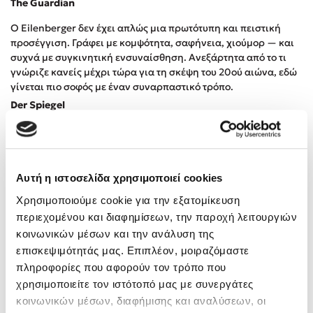
The Guardian
Προσεχείς εκδηλώσεις
Ο Eilenberger δεν έχει απλώς μια πρωτότυπη και πειστική
Ο Κώστας Κρομμύδας στο Παλαιοχώρι Καλαμπάκας
προσέγγιση. Γράφει με κομψότητα, σαφήνεια, χιούμορ — και
Ο Κώστας Κρομμύδας και η Μαρίνα Γιώτη στη Νικήτη
συχνά με συγκινητική ενσυναίσθηση. Ανεξάρτητα από το τι
Χαλκιδικής
γνώριζε κανείς μέχρι τώρα για τη σκέψη του 20ού αιώνα, εδώ
γίνεται πιο σοφός με έναν συναρπαστικό τρόπο.
Ο Στέφανος Ξενάκης στη Χίο
Der Spiegel
Ο Κώστας Κρομμύδας & η Μαρίνα Γιώτη στο 54o Φεστιβάλ
Βιβλίου στο Πεδίον του Άρεως
Και οι τέσσερις γυναίκες κινούνταν στο περιθώριο της
Ο Βαγγέλης Ηλιόπουλος & η Τζένη Κουτσοδημητροπούλου στο
εξουσίας, της πολιτικής και της φιλοσοφίας — κι αυτός είναι ο
54o Φεστιβάλ Βιβλίου στο Πεδίον του Άρεως
λόγος που η οξυδερκής ματιά τους για το τι είχε γίνει ο κόσμος
στα μέσα του 20ού αιώνα παραμένει τόσο διαυγής. Αν θέλουμε
Αυτή η ιστοσελίδα χρησιμοποιεί cookies
να κρατήσουμε το πνεύμα μας ελεύθερο στη δική μας εποχή
Χρησιμοποιούμε cookie για την εξατομίκευση
πολέμου και ιδεολογικής απολυτότητας, δεν θα βρούμε
περιεχομένου και διαφημίσεων, την παροχή λειτουργιών
καλύτερο οδηγό από το να ξαναπερπατήσουμε στα βήματά
τους.
κοινωνικών μέσων και την ανάλυση της
επισκεψιμότητάς μας. Επιπλέον, μοιραζόμαστε
Financial Times
πληροφορίες που αφορούν τον τρόπο που
χρησιμοποιείτε τον ιστότοπό μας με συνεργάτες
κοινωνικών μέσων, διαφήμισης και αναλύσεων, οι
Αξιολογήσεις