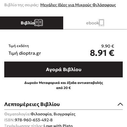
Βιβλίο της σειράς:
Μεγάλες Ιδέες για Μικρούς Φιλόσοφους
Κώστας Κρομμύδας
Βιβλίο
ebook
Το λιμάνι μου είσαι εσύ
9.90
€
Τιμή εκδότη
8.91
€
Τιμή dioptra.gr
Ιωάννης Γλωσσόπουλος
Αγορά Βιβλίου
Ένας γίγαντας στο σχολείο
Δωρεάν Μεταφορικά και έξοδα αντικαταβολής
από 20 €
Λεπτομέρειες Βιβλίου
Δανάη Δεληγεώργη
Θεματολογία:
Φιλοσοφία, Βιογραφίες
ISBN:
978-960-653-492-8
Πάνω, κάτω, μπροστά, πίσω
Ξενόγλωσσος τίτλος:
Love with Plato