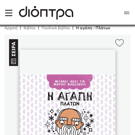
Menu
(0)
Κλείσιμο
Αρχική
|
Βιβλία
|
Παιδικά βιβλία
|
Η αγάπη - Πλάτων
Δημοφιλή Βιβλία
Lidia Branković
Το ξενοδοχείο των συναισθημάτων
Χάρης Πολίτης
Καθρέφτης