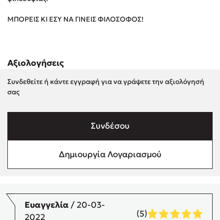
Στέφανος Ξενάκης
ΜΠΟΡΕΙΣ ΚΙ ΕΣΥ ΝΑ ΓΙΝΕΙΣ ΦΙΛΟΣΟΦΟΣ!
Sebastian Fitzek
Freida McFadden
Κατρίνα Τσάνταλη
Αξιολογήσεις
Lucinda Riley
Mimi Matthews
Συνδεθείτε ή κάντε εγγραφή για να γράψετε την αξιολόγησή
Benzamin Bécue
σας
Rebecca Yarros
Teo Benedetti
Συνδέσου
Τζένη Κουτσοδημητροπούλου
Emily Henry
Δημιουργία Λογαριασμού
Ali Hazelwood
Cori Doerrfeld
Pierdomenico Baccalario
Δανάη Ιμπραχήμ
Ευαγγελία
/ 20-03-
(5)
2022