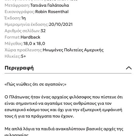
Μετάφραση:
Τατιάνα Γαλάτουλα
Εικονογράφος:
Robin Rosenthal
Έκδοση:
1η
Ημερομηνία έκδοσης:
20/10/2021
Αριθμός σελίδων:
32
Format:
Hardback
Mel Robbins
Μέγεθος:
18,0 x 18,0
Χώρα προέλευσης:
Ηνωμένες Πολιτείες Αμερικής
Η μέθοδος Αφήστε τους
Ηλικίες:
5+
Περιγραφή
«Πώς νιώθεις ότι σε αγαπούν;»
Ο Πλάτωνας ήταν ένας αρχαίος φιλόσοφος που πίστευε ότι
είναι σημαντικό να αγαπάμε τους ανθρώπους για τον
Δημοφιλείς Συγγραφείς
εσωτερικό κόσμο τους και όχι για την εξωτερική εμφάνισή
Φυστίκι ΠουΚυλάει
τους ή για τα πράγματα που έχουν.
Παύλος Καστανάς
Με απλά λόγια τα παιδιά ανακαλύπτουν βασικές αρχές της
El Sombrero
φιλοσοφίας.