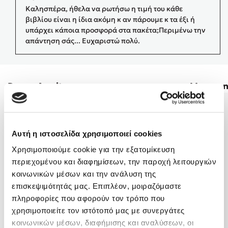
Καλησπέρα, ήθελα να ρωτήσω η τιμή του κάθε
Δημοφιλή Άρθρα
βιβλίου είναι η ίδια ακόμη κ αν πάρουμε κ τα έξι ή
Τεστ: Ποιο αστυνομικό βιβλίο σου ταιριάζει για το καλοκαίρι;
υπάρχει κάποια προσφορά στα πακέτα;Περιμένω την
απάντηση σάς... Ευχαριστώ πολύ.
3 βιβλία βασισμένα σε αληθινά γεγονότα!
Ο εθισμός των παιδιών στις οθόνες δεν είναι «το πρόβλημα»
Μια λέξη που συχνά νιώθεις αλλά την αγνοείς
Duane Armitage
Maureen
Τι είναι η νευροποικιλότητα; Η Δρ. Δανάη Δεληγεώργη
απαντά!
Συγχαρητήρια, Πέθανες! Μια ξενάγηση στον Άδη της
ελληνικής μυθολογίας
Εύκολη συνταγή για chicken BBQ pizza από τον Άκη
Αυτή η ιστοσελίδα χρησιμοποιεί cookies
Πετρετζίκη!
Χρησιμοποιούμε cookie για την εξατομίκευση
3 βιβλία που μπορείς να διαβάσεις σε μια μέρα!
περιεχομένου και διαφημίσεων, την παροχή λειτουργιών
Διακοπές με τα παιδιά: Η ανάγκη μας για παύση σε μετωπική
κοινωνικών μέσων και την ανάλυση της
σύγκρουση με τη δική τους για εκτόνωση
επισκεψιμότητάς μας. Επιπλέον, μοιραζόμαστε
Το μυστηριώδες βιβλίο που λίγοι έχουν διαβάσει
πληροφορίες που αφορούν τον τρόπο που
χρησιμοποιείτε τον ιστότοπό μας με συνεργάτες
κοινωνικών μέσων, διαφήμισης και αναλύσεων, οι
Προσεχείς εκδηλώσεις