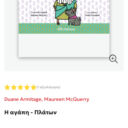
Sebastian Fitzek
Playlist
(1 αξιολόγηση)
Στέφανος Ξενάκης
Duane Armitage,
Maureen McQuerry
Το λεξικό της ζωής σου
Η αγάπη - Πλάτων