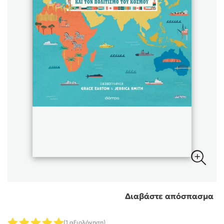
Sebastian Fitzek
Playlist
Στέφανος Ξενάκης
Το λεξικό της ζωής σου
Διαβάστε απόσπασμα
(1 αξιολόγηση)