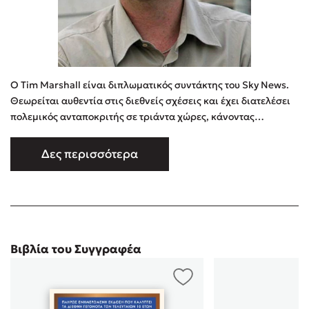
Ο Tim Marshall είναι διπλωματικός συντάκτης του Sky News.
Θεωρείται αυθεντία στις διεθνείς σχέσεις και έχει διατελέσει
πολεμικός ανταποκριτής σε τριάντα χώρες, κάνοντας
ρεπορτάζ για τους πολέμους σε Κροατία, Βοσνία, Βόρεια
Μακεδονία, Κόσοβο, Αφγανιστάν, Ιράκ, Λίβανο και Ισραήλ,
Δες περισσότερα
ενώ έχει καλύψει τρεις αμερικανικές προεδρικές εκλογές. Το
μπλογκ του Foreign Matters βρισκόταν ανάμεσα στα
υποψήφια για …
Βιβλία του Συγγραφέα