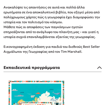
Στέφανος Ξενάκης
Ανακαλύψτε τις απαντήσεις σε αυτά και πολλά άλλα
Sebastian Fitzek
ερωτήματα σε ένα αποκαλυπτικό βιβλίο, που εξηγεί μέσα από
Freida McFadden
πολύχρωμους χάρτες πώς η γεωγραφία έχει διαμορφώσει την
ιστορία και τον πολιτισμό του κόσμου.
Κατρίνα Τσάνταλη
Μάθετε πώς οι αποφάσεις των παγκόσμιων ηγετών
Lucinda Riley
επηρεάζονται από το ανάγλυφο του πλανήτη μας – και γιατί η
Mimi Matthews
ιστορία συχνά επαναλαμβάνεται εξαιτίας της γεωγραφίας.
Benzamin Bécue
Εικονογραφημένη έκδοση για παιδιά του διεθνούς Best Seller
Rebecca Yarros
Αιχμάλωτοι της Γεωγραφίας από τον Tim Marshall.
Teo Benedetti
Τζένη Κουτσοδημητροπούλου
Εκπαιδευτικά προγράμματα
Emily Henry
Ali Hazelwood
Cori Doerrfeld
Pierdomenico Baccalario
Δανάη Ιμπραχήμ