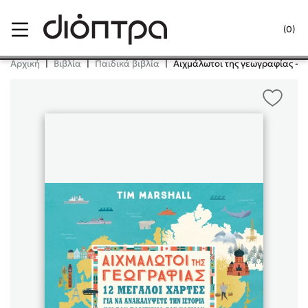
Menu
(0)
Κλείσιμο
Αρχική
|
Βιβλία
|
Παιδικά βιβλία
|
Αιχμάλωτοι της γεωγραφίας - 12
Δημοφιλή Βιβλία
Lidia Branković
Το ξενοδοχείο των συναισθημάτων
Χάρης Πολίτης
Καθρέφτης