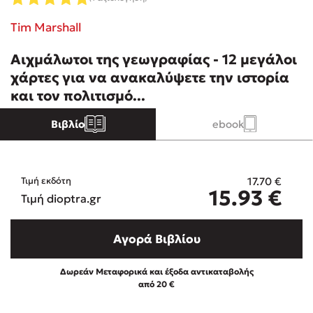
Tim Marshall
Κώστας Κρομμύδας
Αιχμάλωτοι της γεωγραφίας - 12 μεγάλοι
Το λιμάνι μου είσαι εσύ
χάρτες για να ανακαλύψετε την ιστορία
και τον πολιτισμό...
Βιβλίο
ebook
Ιωάννης Γλωσσόπουλος
17.70
€
Τιμή εκδότη
15.93
€
Ένας γίγαντας στο σχολείο
Τιμή dioptra.gr
Αγορά Βιβλίου
Δωρεάν Μεταφορικά και έξοδα αντικαταβολής
Δανάη Δεληγεώργη
από 20 €
Πάνω, κάτω, μπροστά, πίσω