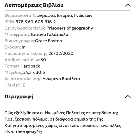
Λεπτομέρειες Βιβλίου
Θεματολογία:
Γεωγραφία, Ιστορία, Γνώσεων
ISBN:
978-960-605-916-2
Ξενόγλωσσος τίτλος:
Prisoners of geography
Μετάφραση:
Τατιάνα Γαλάτουλα
Mel Robbins
Εικονογράφος:
Grace Easton
Έκδοση:
1η
Η μέθοδος Αφήστε τους
Ημερομηνία έκδοσης:
26/02/2020
Αριθμός σελίδων:
80
Format:
Hardback
Μέγεθος:
24,5 x 30,5
Χώρα προέλευσης:
Ηνωμένο Βασίλειο
Ηλικίες:
10+
Περιγραφή
Δημοφιλείς Συγγραφείς
Πώς εξελίχθηκαν οι Ηνωμένες Πολιτείες σε υπερδύναµη;
Φυστίκι ΠουΚυλάει
Γιατί ξεσπούν πόλεµοι σε διάφορα σημεία της Γης;
Παύλος Καστανάς
Και γιατί ορισµένες χώρες είναι τόσο πλούσιες, ενώ άλλες
El Sombrero
είναι τόσο φτωχές;