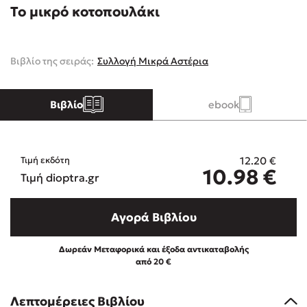
Το μικρό κοτοπουλάκι
Κώστας Κρομμύδας
Βιβλίο της σειράς:
Συλλογή Μικρά Αστέρια
Το λιμάνι μου είσαι εσύ
Βιβλίο
ebook
12.20
€
Τιμή εκδότη
Ιωάννης Γλωσσόπουλος
10.98
€
Τιμή dioptra.gr
Ένας γίγαντας στο σχολείο
Αγορά Βιβλίου
Δωρεάν Μεταφορικά και έξοδα αντικαταβολής
από 20 €
Δανάη Δεληγεώργη
Λεπτομέρειες Βιβλίου
Πάνω, κάτω, μπροστά, πίσω