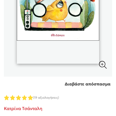
Sebastian Fitzek
Playlist
Στέφανος Ξενάκης
Διαβάστε απόσπασμα
Το λεξικό της ζωής σου
(19 αξιολογήσεις)
Κατρίνα Τσάνταλη