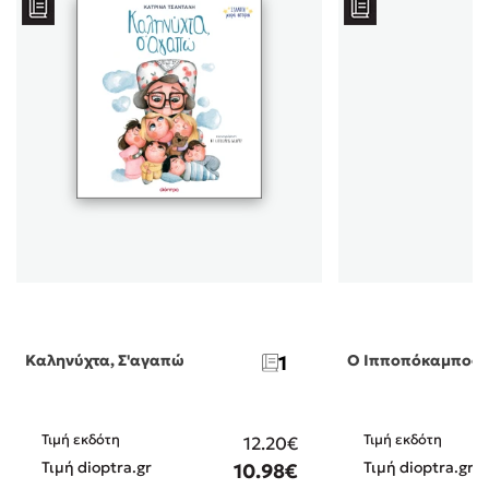
Καληνύχτα, Σ'αγαπώ
1
Ο Ιπποπόκαμπος
Τιμή εκδότη
Τιμή εκδότη
12.20€
Τιμή dioptra.gr
Τιμή dioptra.gr
10.98€