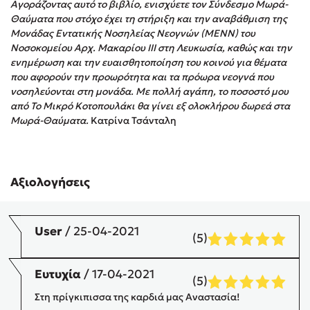
Αγοράζοντας αυτό το βιβλίο, ενισχύετε τον Σύνδεσμο Μωρά-
Στέφανος Ξενάκης
Θαύματα που στόχο έχει τη στήριξη και την αναβάθμιση της
Sebastian Fitzek
Μονάδας Εντατικής Νοσηλείας Νεογνών (ΜΕΝΝ) του
Νοσοκομείου Αρχ. Μακαρίου ΙΙΙ στη Λευκωσία, καθώς και την
Freida McFadden
ενημέρωση και την ευαισθητοποίηση του κοινού για θέματα
Κατρίνα Τσάνταλη
που αφορούν την προωρότητα και τα πρόωρα νεογνά που
Lucinda Riley
νοσηλεύονται στη μονάδα. Με πολλή αγάπη, το ποσοστό μου
από Το Μικρό Κοτοπουλάκι θα γίνει εξ ολοκλήρου δωρεά στα
Mimi Matthews
Μωρά-Θαύματα.
Κατρίνα Τσάνταλη
Benzamin Bécue
Rebecca Yarros
Teo Benedetti
Αξιολογήσεις
Τζένη Κουτσοδημητροπούλου
Emily Henry
Ali Hazelwood
User
/ 25-04-2021
(5)
Cori Doerrfeld
Pierdomenico Baccalario
Ευτυχία
/ 17-04-2021
(5)
Δανάη Ιμπραχήμ
Στη πρίγκιπισσα της καρδιά μας Αναστασία!