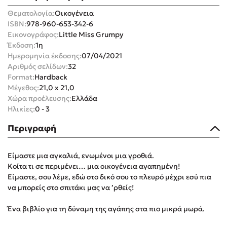
Θεματολογία:
Οικογένεια
ISBN:
978-960-653-342-6
Εικονογράφος:
Little Miss Grumpy
Έκδοση:
1η
Ημερομηνία έκδοσης:
07/04/2021
Αριθμός σελίδων:
32
Mel Robbins
Format:
Hardback
Μέγεθος:
21,0 x 21,0
Η μέθοδος Αφήστε τους
Χώρα προέλευσης:
Ελλάδα
Ηλικίες:
0 - 3
Περιγραφή
Είμαστε μια αγκαλιά, ενωμένοι μια γροθιά.
Κοίτα τι σε περιμένει… μια οικογένεια αγαπημένη!
Δημοφιλείς Συγγραφείς
Είμαστε, σου λέμε, εδώ στο δικό σου το πλευρό μέχρι εσύ πια
να μπορείς στο σπιτάκι μας να ’ρθείς!
Φυστίκι ΠουΚυλάει
Παύλος Καστανάς
Ένα βιβλίο για τη δύναμη της αγάπης στα πιο μικρά μωρά.
El Sombrero