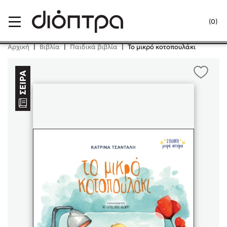
Menu
(0)
Κλείσιμο
Αρχική
|
Βιβλία
|
Παιδικά βιβλία
|
Το μικρό κοτοπουλάκι
Δημοφιλή Βιβλία
Lidia Branković
Το ξενοδοχείο των συναισθημάτων
Χάρης Πολίτης
Καθρέφτης