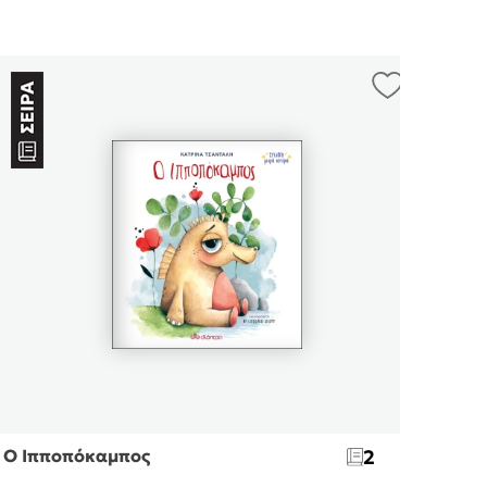
Ο Ιπποπόκαμπος
2
Καλη