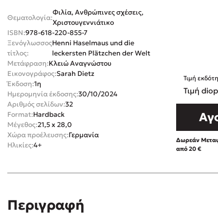
Φιλία, Ανθρώπινες σχέσεις,
Rebecca Yar
Θεματολογία:
Playlist
Χριστουγεννιάτικο
Teo Benedett
ISBN:
978-618-220-855-7
Ξενόγλωσσος
Henni Haselmaus und die
Τζένη Κουτσ
τίτλος:
leckersten Plätzchen der Welt
Emily Henry
Στέφανος Ξενάκης
Μετάφραση:
Κλειώ Αναγνώστου
Ali Hazelwoo
Εικονογράφος:
Sarah Dietz
Τιμή εκδότ
Το λεξικό της ζωής σου
Έκδοση:
1η
Cori Doerrfe
Τιμή diop
Ημερομηνία έκδοσης:
30/10/2024
Pierdomenico
Αριθμός σελίδων:
32
Format:
Hardback
Αγ
Δανάη Ιμπρ
Μέγεθος:
21,5 x 28,0
Κώστας Κρομμύδας
Χώρα προέλευσης:
Γερμανία
Δωρεάν Μεταφ
Ηλικίες:
4+
από 20 €
Το λιμάνι μου είσαι εσύ
Ιωάννης Γλωσσόπουλος
Περιγραφή
Διαβά
Ένας γίγαντας στο σχολείο