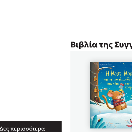
Βιβλία της Συ
Δες περισσότερα