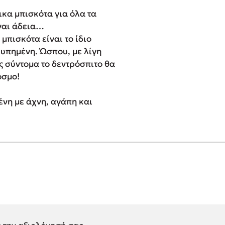
ικα μπισκότα για όλα τα
ναι άδεια…
μπισκότα είναι το ίδιο
λυπημένη. Ώσπου, με λίγη
 σύντομα το δεντρόσπιτο θα
όσμο!
νη με άχνη, αγάπη και