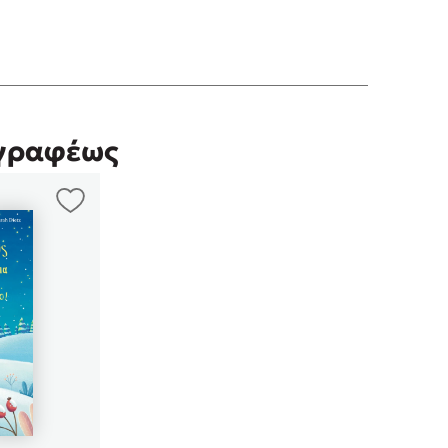
γγραφέως