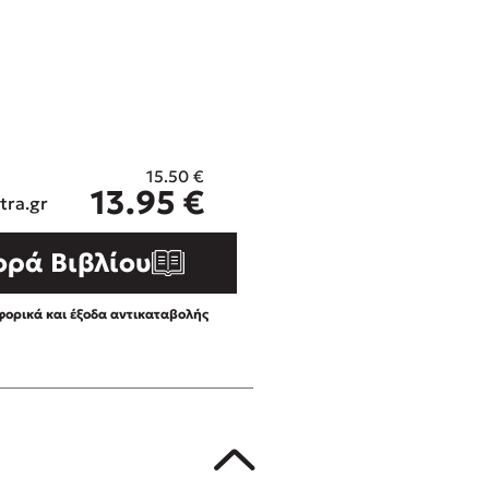
ros
Εύκολη συνταγή για chicken
από τον Άκη Πετρετζίκη!
i
3 βιβλία που μπορείς να δια
οδημητροπούλου
μια μέρα!
Διακοπές με τα παιδιά: Η α
d
παύση σε μετωπική σύγκρου
15.50
€
η
δική τους για εκτόνωση
13.95
€
ld
tra.gr
Πάνω, κάτω, μπροστά, πίσω
 Baccalario
τεστ και ανακάλυψε την τάσ
ορά Βιβλίου
αχήμ
ορικά και έξοδα αντικαταβολής
στε απόσπασμα