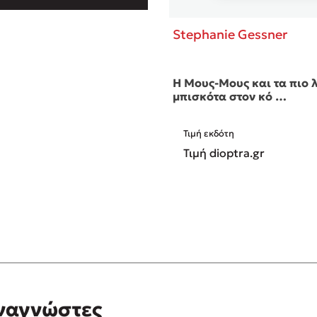
Stephanie Gessner
Η Μους-Μους και τα πιο 
μπισκότα στον κό …
Τιμή εκδότη
Τιμή dioptra.gr
αναγνώστες