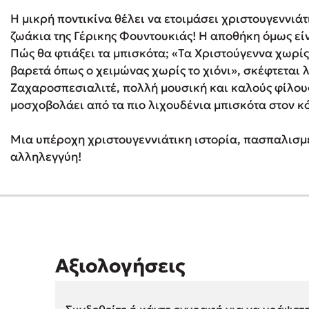
Η μικρή ποντικίνα θέλει να ετοιμάσει χριστουγεννιάτ
ζωάκια της Γέρικης Φουντουκιάς! H αποθήκη όμως εί
Δανάη Δεληγεώργη
Πώς θα φτιάξει τα μπισκότα; «Τα Χριστούγεννα χωρίς 
βαρετά όπως ο χειμώνας χωρίς το χιόνι», σκέφτεται 
Πάνω, κάτω, μπροστά, πίσω
Ζαχαροσπεσιαλιτέ, πολλή μουσική και καλούς φίλους
μοσχοβολάει από τα πιο λιχουδένια μπισκότα στον κ
Μια υπέροχη χριστουγεννιάτικη ιστορία, πασπαλισμέ
Mel Robbins
αλληλεγγύη!
Η μέθοδος Αφήστε τους
Αξιολογήσεις