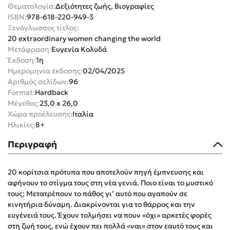
Θεματολογία:
Δεξιότητες ζωής, Βιογραφίες
ISBN:
978-618-220-949-3
Ξενόγλωσσος τίτλος:
20 extraordinary women changing the world
Μετάφραση:
Ευγενία Κολυδά
Έκδοση:
1η
Mel Robbins
Ημερομηνία έκδοσης:
02/04/2025
Αριθμός σελίδων:
96
Η μέθοδος Αφήστε τους
Format:
Hardback
Μέγεθος:
23,0 x 26,0
Χώρα προέλευσης:
Ιταλία
Ηλικίες:
8+
Περιγραφή
20 κορίτσια πρότυπα που αποτελούν πηγή έμπνευσης και
Δημοφιλείς Συγγραφείς
αφήνουν το στίγμα τους στη νέα γενιά. Ποιο είναι το μυστικό
τους; Μετατρέπουν το πάθος γι’ αυτό που αγαπούν σε
Φυστίκι ΠουΚυλάει
κινητήρια δύναμη. Διακρίνονται για το θάρρος και την
Παύλος Καστανάς
ευγένειά τους. Έχουν τολμήσει να πουν «όχι» αρκετές φορές
El Sombrero
στη ζωή τους, ενώ έχουν πει πολλά «ναι» στον εαυτό τους και