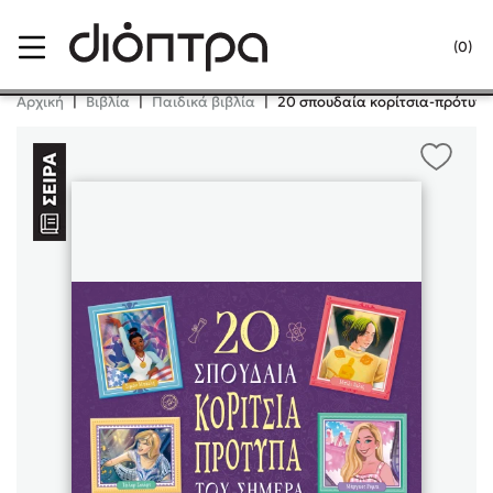
Menu
(0)
Κλείσιμο
Αρχική
|
Βιβλία
|
Παιδικά βιβλία
|
20 σπουδαία κορίτσια-πρότυπα
Δημοφιλή Βιβλία
Lidia Branković
Το ξενοδοχείο των συναισθημάτων
Χάρης Πολίτης
Καθρέφτης