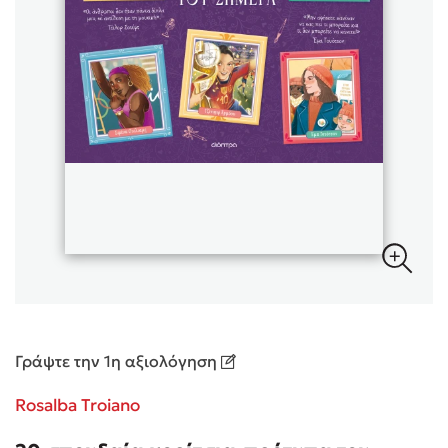
Sebastian Fitzek
Playlist
Στέφανος Ξενάκης
Το λεξικό της ζωής σου
Γράψτε την 1η αξιολόγηση
Rosalba Troiano