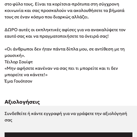
στο φύλο τους. Είναι τα κορίτσια-πρότυπα στη σύγχρονη
Στέφανος Ξενάκης
κοινωνία και σας προσκαλούν να ακολουθήσετε τα βήματά
Sebastian Fitzek
τους σε έναν κόσμο που διαρκώς αλλάζει.
Freida McFadden
ΔΩΡΟ αυτές οι εκπληκτικές αφίσες για να ανακαλύψετε τον
Κατρίνα Τσάνταλη
εαυτό σας και να πραγματοποιήσετε τα όνειρά σας!
Lucinda Riley
Mimi Matthews
«Οι άνθρωποι δεν ήταν πάντα δίπλα μου, σε αντίθεση με τη
μουσική».
Benzamin Bécue
Τέιλορ Σουίφτ
Rebecca Yarros
«Μην αφήσετε κανέναν να σας πει τι μπορείτε και τι δεν
Teo Benedetti
μπορείτε να κάνετε!»
Έμα Γουότσον
Τζένη Κουτσοδημητροπούλου
Emily Henry
Ali Hazelwood
Αξιολογήσεις
Cori Doerrfeld
Συνδεθείτε ή κάντε εγγραφή για να γράψετε την αξιολόγησή
Pierdomenico Baccalario
σας
Δανάη Ιμπραχήμ