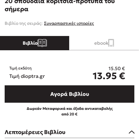
20 σπουδαία κορίτσια-πρότυπα του
σήμερα
Κώστας Κρομμύδας
Βιβλίο της σειράς:
Συναρπαστικές ιστορίες
Το λιμάνι μου είσαι εσύ
Βιβλίο
ebook
15.50
€
Τιμή εκδότη
13.95
€
Ιωάννης Γλωσσόπουλος
Τιμή dioptra.gr
Ένας γίγαντας στο σχολείο
Αγορά Βιβλίου
Δωρεάν Μεταφορικά και έξοδα αντικαταβολής
από 20 €
Δανάη Δεληγεώργη
Λεπτομέρειες Βιβλίου
Πάνω, κάτω, μπροστά, πίσω