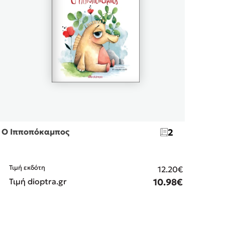
Ο Ιπποπόκαμπος
2
Καλη
Τιμή εκδότη
Τιμ
12.20€
Τιμή dioptra.gr
10.98€
Τιμ