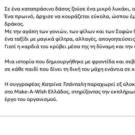
Σε ένα καταπράσινο δάσος ζούσε ένα μικρό λυκάκι, ο
Ένα πρωινό, άρχισε να κουράζεται εύκολα, ώσπου έμα
Δανάη Δεληγεώργη
δράκος.
Με την αγάπη των γονιών, των φίλων και των Σοφών Γ
Πάνω, κάτω, μπροστά, πίσω
ένα ταξίδι με μαγικά φίλτρα, αλλαγές, απογοητεύσεις
Γιατί η καρδιά του κρύβει μέσα της τη δύναμη και την
Mel Robbins
Μια ιστορία που δημιουργήθηκε με φροντίδα και σεβ
σε κάθε παιδί που δίνει τη δική του μάχη ενάντια σε 
Η μέθοδος Αφήστε τους
Η συγγραφέας
Κατρίνα Τσάνταλη
παραχωρεί εξ ολοκ
στο Make-A-Wish Ελλάδος, στηρίζοντας την εκπλήρω
έργο του οργανισμού.