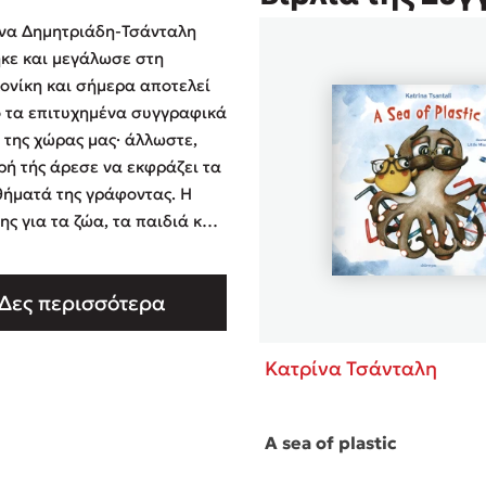
να Δημητριάδη-Τσάνταλη
κε και μεγάλωσε στη
νίκη και σήμερα αποτελεί
 τα επιτυχημένα συγγραφικά
 της χώρας μας· άλλωστε,
ρή τής άρεσε να εκφράζει τα
ήματά της γράφοντας. Η
ης για τα ζώα, τα παιδιά και
βάλλον την οδηγούν αβίαστα
μερινές, πολυεπίπεδες
Δες περισσότερα
 αγάπης και έμπρακτης
άς. Η ίδια έχει ιδρύσει το
γιο ζώων «A …
Κατρίνα Τσάνταλη
A sea of plastic