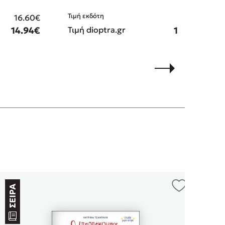
Τιμή εκδότη
16.60€
15.50€
14.94€
Τιμή dioptra.gr
13.95€