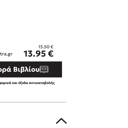
ros
3 βιβλία που μπορείς να δια
μια μέρα!
i
Εύκολη συνταγή για chicken
οδημητροπούλου
από τον Άκη Πετρετζίκη!
Διακοπές με τα παιδιά: Η α
d
παύση σε μετωπική σύγκρου
15.50
€
η
δική τους για εκτόνωση
ld
13.95
€
tra.gr
Πάνω, κάτω, μπροστά, πίσω
 Baccalario
τεστ και ανακάλυψε την τάσ
ορά Βιβλίου
αχήμ
ορικά και έξοδα αντικαταβολής
στε απόσπασμα