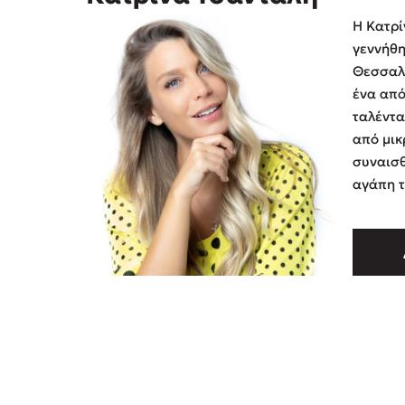
Η Κατρί
γεννήθη
Θεσσαλο
ένα από
ταλέντα
από μικ
συναισθ
αγάπη τ
το περι
σε καθη
πράξεις
προσφορ
καταφύ