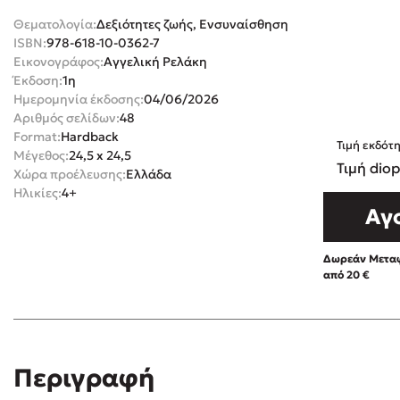
Θεματολογία:
Δεξιότητες ζωής, Ενσυναίσθηση
Rebecca Yar
Playlist
ISBN:
978-618-10-0362-7
Teo Benedett
Εικονογράφος:
Αγγελική Ρελάκη
Τζένη Κουτσ
Έκδοση:
1η
Ημερομηνία έκδοσης:
04/06/2026
Emily Henry
Στέφανος Ξενάκης
Αριθμός σελίδων:
48
Ali Hazelwoo
Format:
Hardback
Τιμή εκδότ
Το λεξικό της ζωής σου
Μέγεθος:
24,5 x 24,5
Cori Doerrfe
Τιμή diop
Χώρα προέλευσης:
Ελλάδα
Pierdomenico
Ηλικίες:
4+
Αγ
Δανάη Ιμπρ
Κώστας Κρομμύδας
Δωρεάν Μεταφ
Το λιμάνι μου είσαι εσύ
από 20 €
Ιωάννης Γλωσσόπουλος
Περιγραφή
Διαβά
Ένας γίγαντας στο σχολείο