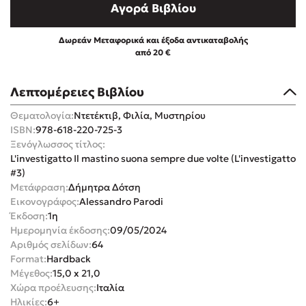
Αγορά Βιβλίου
Δωρεάν Μεταφορικά και έξοδα αντικαταβολής
από 20 €
Mel Robbins
Λεπτομέρειες Βιβλίου
Θεματολογία:
Ντετέκτιβ, Φιλία, Μυστηρίου
Η μέθοδος Αφήστε τους
ISBN:
978-618-220-725-3
Ξενόγλωσσος τίτλος:
L'investigatto Il mastino suona sempre due volte (L'investigatto
#3)
Μετάφραση:
Δήμητρα Δότση
Εικονογράφος:
Alessandro Parodi
Έκδοση:
1η
Ημερομηνία έκδοσης:
09/05/2024
Δημοφιλείς Συγγραφείς
Αριθμός σελίδων:
64
Format:
Hardback
Φυστίκι ΠουΚυλάει
Μέγεθος:
15,0 x 21,0
Παύλος Καστανάς
Χώρα προέλευσης:
Ιταλία
El Sombrero
Ηλικίες:
6+