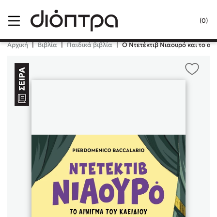
Menu
(0)
Κλείσιμο
Αρχική
|
Βιβλία
|
Παιδικά βιβλία
|
Ο Ντετέκτιβ Νιαουρό και το αίν
Δημοφιλή Βιβλία
Lidia Branković
Το ξενοδοχείο των συναισθημάτων
Χάρης Πολίτης
Καθρέφτης