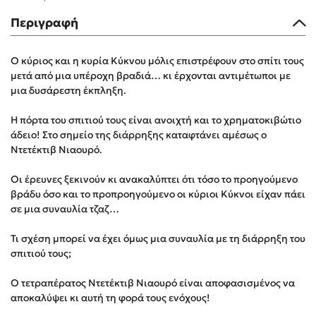
Στέφανος Ξενάκης
Περιγραφή
Sebastian Fitzek
Freida McFadden
Ο κύριος και η κυρία Κύκνου μόλις επιστρέφουν στο σπίτι τους
Κατρίνα Τσάνταλη
μετά από μια υπέροχη βραδιά… κι έρχονται αντιμέτωποι με
μια δυσάρεστη έκπληξη.
Lucinda Riley
Mimi Matthews
Η πόρτα του σπιτιού τους είναι ανοιχτή και το χρηματοκιβώτιο
Benzamin Bécue
άδειο! Στο σημείο της διάρρηξης καταφτάνει αμέσως ο
Ντετέκτιβ Νιαουρό.
Rebecca Yarros
Teo Benedetti
Οι έρευνες ξεκινούν κι ανακαλύπτει ότι τόσο το προηγούμενο
Τζένη Κουτσοδημητροπούλου
βράδυ όσο και το προπροηγούμενο οι κύριοι Κύκνοι είχαν πάει
σε μια συναυλία τζαζ…
Emily Henry
Ali Hazelwood
Τι σχέση μπορεί να έχει όμως μια συναυλία με τη διάρρηξη του
Cori Doerrfeld
σπιτιού τους;
Pierdomenico Baccalario
O τετραπέρατος Ντετέκτιβ Νιαουρό είναι αποφασισμένος να
Δανάη Ιμπραχήμ
αποκαλύψει κι αυτή τη φορά τους ενόχους!