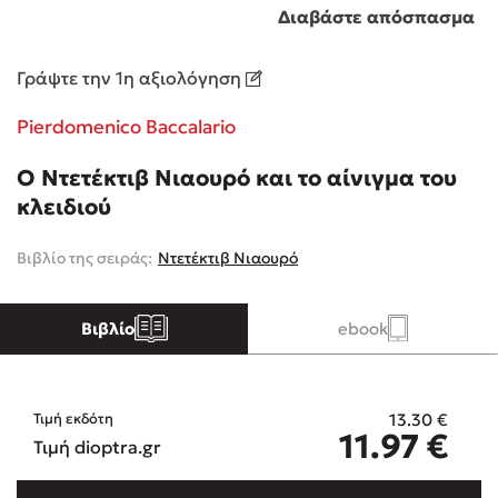
Διαβάστε απόσπασμα
Κώστας Κρομμύδας
Γράψτε την 1η αξιολόγηση
Το λιμάνι μου είσαι εσύ
Pierdomenico Baccalario
Ο Ντετέκτιβ Νιαουρό και το αίνιγμα του
κλειδιού
Βιβλίο της σειράς:
Ντετέκτιβ Νιαουρό
Ιωάννης Γλωσσόπουλος
Ένας γίγαντας στο σχολείο
Βιβλίο
ebook
13.30
€
Τιμή εκδότη
11.97
€
Δανάη Δεληγεώργη
Τιμή dioptra.gr
Πάνω, κάτω, μπροστά, πίσω