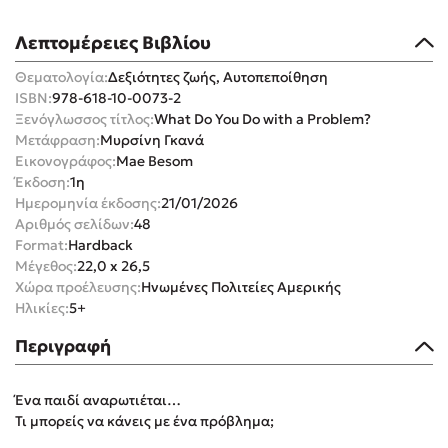
Λεπτομέρειες Βιβλίου
Θεματολογία:
Δεξιότητες ζωής, Αυτοπεποίθηση
ISBN:
978-618-10-0073-2
Ξενόγλωσσος τίτλος:
What Do You Do with a Problem?
Mel Robbins
Μετάφραση:
Μυρσίνη Γκανά
Εικονογράφος:
Mae Besom
Η μέθοδος Αφήστε τους
Έκδοση:
1η
Ημερομηνία έκδοσης:
21/01/2026
Αριθμός σελίδων:
48
Format:
Hardback
Μέγεθος:
22,0 x 26,5
Χώρα προέλευσης:
Ηνωμένες Πολιτείες Αμερικής
Ηλικίες:
5+
Δημοφιλείς Συγγραφείς
Περιγραφή
Φυστίκι ΠουΚυλάει
Ένα παιδί αναρωτιέται…
Παύλος Καστανάς
Τι μπορείς να κάνεις με ένα πρόβλημα;
El Sombrero