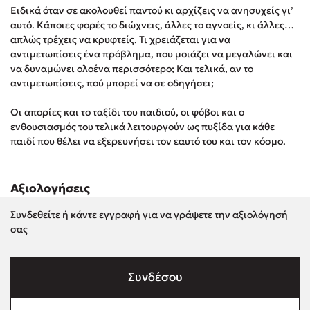
Ειδικά όταν σε ακολουθεί παντού κι αρχίζεις να ανησυχείς γι’
Στέφανος Ξενάκης
αυτό. Κάποιες φορές το διώχνεις, άλλες το αγνοείς, κι άλλες…
Sebastian Fitzek
απλώς τρέχεις να κρυφτείς. Τι χρειάζεται για να
Freida McFadden
αντιμετωπίσεις ένα πρόβλημα, που μοιάζει να μεγαλώνει και
να δυναμώνει ολοένα περισσότερο; Και τελικά, αν το
Κατρίνα Τσάνταλη
αντιμετωπίσεις, πού μπορεί να σε οδηγήσει;
Lucinda Riley
Mimi Matthews
Οι απορίες και το ταξίδι του παιδιού, οι φόβοι και ο
ενθουσιασμός του τελικά λειτουργούν ως πυξίδα για κάθε
Benzamin Bécue
παιδί που θέλει να εξερευνήσει τον εαυτό του και τον κόσμο.
Rebecca Yarros
Teo Benedetti
Τζένη Κουτσοδημητροπούλου
Αξιολογήσεις
Emily Henry
Συνδεθείτε ή κάντε εγγραφή για να γράψετε την αξιολόγησή
Ali Hazelwood
σας
Cori Doerrfeld
Pierdomenico Baccalario
Συνδέσου
Δανάη Ιμπραχήμ