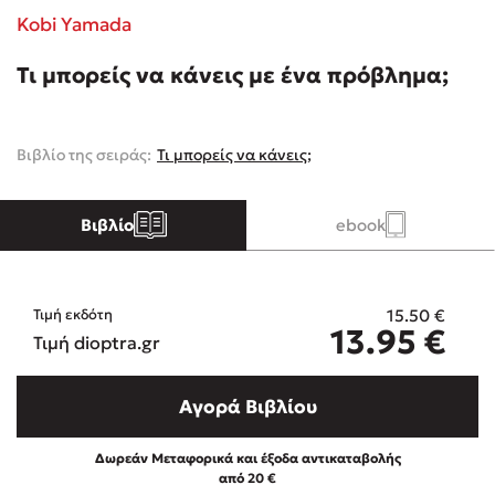
Kobi Yamada
Κώστας Κρομμύδας
Τι μπορείς να κάνεις με ένα πρόβλημα;
Το λιμάνι μου είσαι εσύ
Βιβλίο της σειράς:
Τι μπορείς να κάνεις;
Βιβλίο
ebook
Ιωάννης Γλωσσόπουλος
Ένας γίγαντας στο σχολείο
15.50
€
Τιμή εκδότη
13.95
€
Τιμή dioptra.gr
Αγορά Βιβλίου
Δανάη Δεληγεώργη
Δωρεάν Μεταφορικά και έξοδα αντικαταβολής
από 20 €
Πάνω, κάτω, μπροστά, πίσω