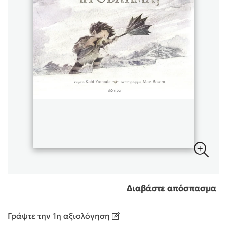
Sebastian Fitzek
Playlist
Στέφανος Ξενάκης
Το λεξικό της ζωής σου
Διαβάστε απόσπασμα
Γράψτε την 1η αξιολόγηση