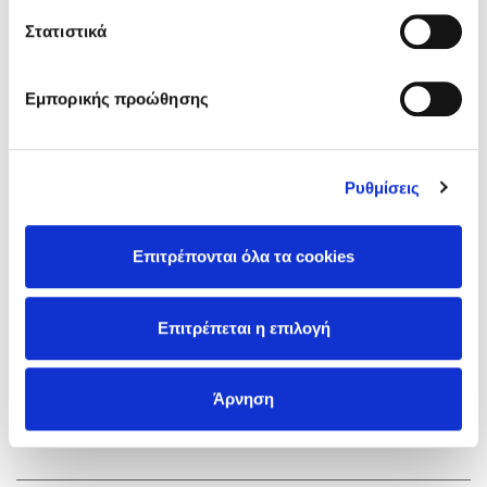
Στατιστικά
Εμπορικής προώθησης
Kobi Yamada
Kobi Yamada
Ρυθμίσεις
Χάρη σε σένα, μπαμπά
2
Χάρη σε σένα, δασ
Επιτρέπονται όλα τα cookies
Τιμή εκδότη
Τιμή εκδότη
13.30€
Επιτρέπεται η επιλογή
Τιμή dioptra.gr
Τιμή dioptra.gr
11.97€
Άρνηση