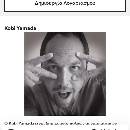
Δημιουργία Λογαριασμού
Δημοφιλή Άρθρα
3 βιβλία βασισμένα σε αληθινά γεγονότα!
Τεστ: Ποιο αστυνομικό βιβλίο σου ταιριάζει για το καλοκαίρι;
Kobi Yamada
Ο εθισμός των παιδιών στις οθόνες δεν είναι «το πρόβλημα»
Μια λέξη που συχνά νιώθεις αλλά την αγνοείς
Τι είναι η νευροποικιλότητα; Η Δρ. Δανάη Δεληγεώργη
απαντά!
Συγχαρητήρια, Πέθανες! Μια ξενάγηση στον Άδη της
ελληνικής μυθολογίας
3 βιβλία που μπορείς να διαβάσεις σε μια μέρα!
Εύκολη συνταγή για chicken BBQ pizza από τον Άκη
Πετρετζίκη!
Διακοπές με τα παιδιά: Η ανάγκη μας για παύση σε μετωπική
σύγκρουση με τη δική τους για εκτόνωση
Πάνω, κάτω, μπροστά, πίσω; Κάνε το τεστ και ανακάλυψε την
τάση σου!
Ο Kobi Yamada είναι δημιουργός πολλών συναρπαστικών