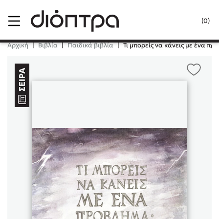
Menu
(0)
Κλείσιμο
Αρχική
|
Βιβλία
|
Παιδικά βιβλία
|
Τι μπορείς να κάνεις με ένα πρ
Δημοφιλή Βιβλία
Lidia Branković
Το ξενοδοχείο των συναισθημάτων
Χάρης Πολίτης
Καθρέφτης