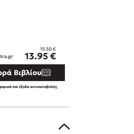
ros
Εύκολη συνταγή για chicken
από τον Άκη Πετρετζίκη!
i
3 βιβλία που μπορείς να δια
οδημητροπούλου
μια μέρα!
Διακοπές με τα παιδιά: Η α
d
παύση σε μετωπική σύγκρου
15.50
€
η
δική τους για εκτόνωση
ld
13.95
€
tra.gr
Πάνω, κάτω, μπροστά, πίσω
 Baccalario
τεστ και ανακάλυψε την τάσ
ορά Βιβλίου
αχήμ
ορικά και έξοδα αντικαταβολής