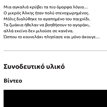
Μια αγκαλιά κρύβει τα πιο όμορφα λόγια…
Ο μικρός Άλκης ήταν πολύ στενοχωρημένος.
Δανάη Δεληγεώργη
Μόλις διαλύθηκε το αγαπημένο του παιχνίδι.
Τα ζωάκια ήθελαν να βοηθήσουν το αγοράκι,
Πάνω, κάτω, μπροστά, πίσω
αλλά εκείνο δεν μιλούσε σε κανένα.
Ώσπου το κουνελάκι πλησίασε και μόνο άκουγε…
Mel Robbins
Η μέθοδος Αφήστε τους
Συνοδευτικό υλικό
Βίντεο