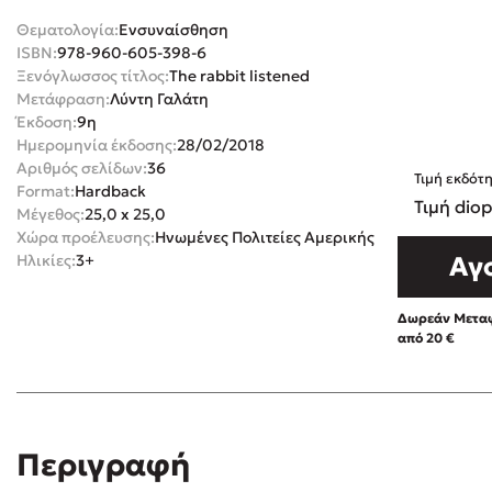
Θεματολογία:
Ενσυναίσθηση
Rebecca Yar
Playlist
ISBN:
978-960-605-398-6
Teo Benedett
Ξενόγλωσσος τίτλος:
The rabbit listened
Τζένη Κουτσ
Μετάφραση:
Λύντη Γαλάτη
Έκδοση:
9η
Emily Henry
Στέφανος Ξενάκης
Ημερομηνία έκδοσης:
28/02/2018
Ali Hazelwoo
Αριθμός σελίδων:
36
Τιμή εκδότ
Το λεξικό της ζωής σου
Format:
Hardback
Cori Doerrfe
Τιμή diop
Μέγεθος:
25,0 x 25,0
Pierdomenico
Χώρα προέλευσης:
Ηνωμένες Πολιτείες Αμερικής
Ηλικίες:
3+
Αγ
Δανάη Ιμπρ
Κώστας Κρομμύδας
Δωρεάν Μεταφ
Το λιμάνι μου είσαι εσύ
από 20 €
Ιωάννης Γλωσσόπουλος
Περιγραφή
Δείτε το
video
Ένας γίγαντας στο σχολείο