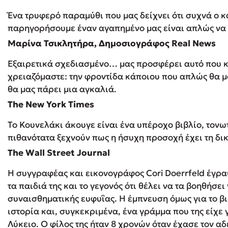
Ένα τρυφερό παραμύθι που μας δείχνει ότι συχνά ο κ
παρηγορήσουμε έναν αγαπημένο μας είναι απλώς να 
Μαρίνα Τσικλητήρα, Δημοσιογράφος Real News
Εξαιρετικά σχεδιασμένο… μας προσφέρει αυτό που κα
χρειαζόμαστε: την φροντίδα κάποιου που απλώς θα μ
θα μας πάρει μια αγκαλιά.
The New York Times
Το Κουνελάκι άκουγε είναι ένα υπέροχο βιβλίο, τονωτ
πιθανότατα ξεχνούν πως η ήσυχη προσοχή έχει τη δι
The Wall Street Journal
Η συγγραφέας και εικονογράφος Cori Doerrfeld έγρα
τα παιδιά της και το γεγονός ότι θέλει να τα βοηθήσε
συναισθηματικής ευφυΐας. Η έμπνευση όμως για το βιβ
ιστορία και, συγκεκριμένα, ένα γράμμα που της είχε 
Λύκειο. O φίλος της ήταν 8 χρονών όταν έχασε τον α