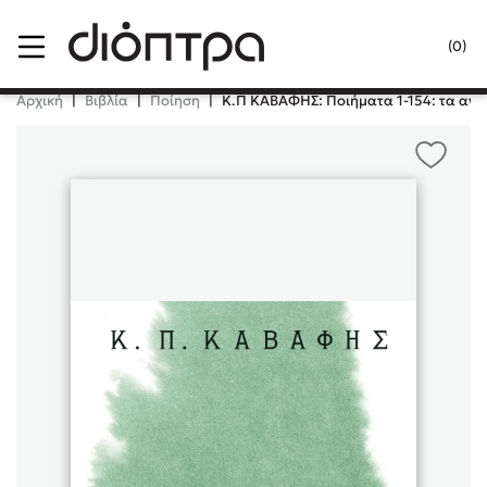
Menu
(0)
Κλείσιμο
Αρχική
|
Βιβλία
|
Ποίηση
|
Κ.Π ΚΑΒΑΦΗΣ: Ποιήματα 1-154: τα αν
Δημοφιλή Βιβλία
Lidia Branković
Το ξενοδοχείο των συναισθημάτων
Χάρης Πολίτης
Καθρέφτης