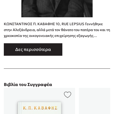
ΚΩΝΣΤΑΝΤΙΝΟΣ Π. ΚΑΒΑΦΗΣ 10, RUE LEPSIUS Γεννήθηκε
στην Αλεξάνδρεια, αλλά μετά τον θάνατο του πατέρα του και τη
χρεοκοπία της οικογενειακής επιχείρησης εξαγωγής
βαμβακιού αναγκάστηκε να μεταναστεύσει με τη μητέρα του
και τους έξι αδελφούς του στο Λίβερπουλ και το Λονδίνο (1872-
Δες περισσότερα
1877) και αργότερα στην Κωνσταντινούπολη (1882-1885),
λόγω της πολιτικής αστάθειας στη γενέτειρά του. Με την
επιστροφή του …
Βιβλία του Συγγραφέα