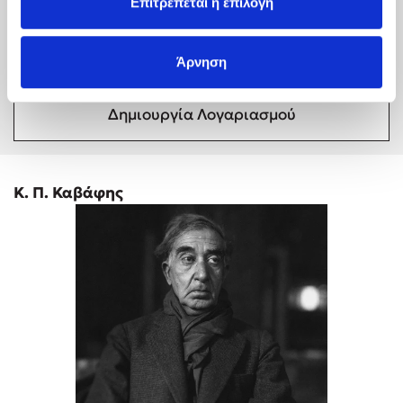
σας
Επιτρέπεται η επιλογή
Συνδέσου
Άρνηση
Δημιουργία Λογαριασμού
Κ. Π. Καβάφης