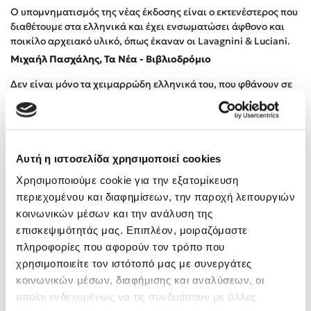
Ο υπομνηματισμός της νέας έκδοσης είναι ο εκτενέστερος που
διαθέτουμε στα ελληνικά και έχει ενσωματώσει άφθονο και
ποικίλο αρχειακό υλικό, όπως έκαναν οι Lavagnini & Luciani.
Μιχαήλ Πασχάλης, Τα Νέα - Βιβλιοδρόμιο
Δεν είναι μόνο τα χειμαρρώδη ελληνικά του, που φθάνουν σε
εμάς με έναν ευεργετικό παφλασμό, είναι και ο τρόπος του
Εουσέμπι Αγιένσα (Eusebi Ayensa), η πίστη του σε όσα
πρεσβεύει και, εν προκειμένω, ο πολυετής μόχθος του πάνω σε
μια νέα ανάγνωση και έναν προσωπικό σχολιασμό του
καβαφικού έργου. [...] Από τον Εουσέμπι Αγιένσα έχουμε
Αυτή η ιστοσελίδα χρησιμοποιεί cookies
πλέον ένα πρότυπο δίτομο έργο, με το σύνολο των ποιημάτων
Χρησιμοποιούμε cookie για την εξατομίκευση
του Καβάφη, αριθμημένων και πρωτογενώς σχολιασμένων
περιεχομένου και διαφημίσεων, την παροχή λειτουργιών
από τον ίδιον.
κοινωνικών μέσων και την ανάλυση της
Νίκος Βατόπουλος, Η Καθημερινή
επισκεψιμότητάς μας. Επιπλέον, μοιραζόμαστε
[...] οι σημειώσεις του επιμελητή της νέας και καλοδεχούμενης
πληροφορίες που αφορούν τον τρόπο που
έκδοσης προσφέρουν μια πολύτιμη εισαγωγή στην ποίηση του
χρησιμοποιείτε τον ιστότοπό μας με συνεργάτες
Καβάφη. Διευκρινίζουν σημεία που ενδέχεται να δυσκολεύουν
κοινωνικών μέσων, διαφήμισης και αναλύσεων, οι
τη σύγχρονη αναγνώστρια και τον αναγνώστη, παραθέτουν
οποίοι ενδεχομένως να τις συνδυάσουν με άλλες
δεδομένα από μια ευρύτατη βιβλιογραφική ανασκόπηση,