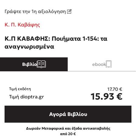
Γράψτε την 1η αξιολόγηση
Κώστας Κρομμύδας
Κ. Π. Καβάφης
Το λιμάνι μου είσαι εσύ
Κ.Π ΚΑΒΑΦΗΣ: Ποιήματα 1-154: τα
αναγνωρισμένα
Βιβλίο
ebook
Ιωάννης Γλωσσόπουλος
Ένας γίγαντας στο σχολείο
17.70
€
Τιμή εκδότη
15.93
€
Τιμή dioptra.gr
Αγορά Βιβλίου
Δανάη Δεληγεώργη
Δωρεάν Μεταφορικά και έξοδα αντικαταβολής
Πάνω, κάτω, μπροστά, πίσω
από 20 €