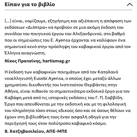
Είπαν για το βιβλίο
Η Δανάη Δεληγεώργη στον Πύργο Κύμης
Ο Κώστας Κρομμύδας στο Παλαιοχώρι Καλαμπάκας
[...] είναι, νομίζουμε, εξηγήσιμη και αξιέπαινη η απόφαση των
Ο Κώστας Κρομμύδας και η Μαρίνα Γιώτη στη Νικήτη
εκδόσεων «Διόπτρα» να προβούν σε μια ακόμη έκδοση του
Χαλκιδικής
συνόλου του ποιητικού έργου του Αλεξανδρινού, στο βαθμό
που οι σημειώσεις του E. Ayensa έρχονται να καλύψουν ένα
Ο Στέφανος Ξενάκης στη Χίο
σημαντικό κενό στην πρόσληψη του καβαφικού έργου από τον
Ο Κώστας Κρομμύδας & η Μαρίνα Γιώτη στο 54o Φεστιβάλ
Έλληνα αναγνώστη.
Βιβλίου στο Πεδίον του Άρεως
Νίκος Πρατσίνης, hartismag.gr
Η έκδοση των καβαφικών ποιημάτων από τον Καταλανό
νεοελληνιστή Eusebi Ayensa, ο οποίος έχει μεταξύ άλλων
χρηματίσει διευθυντής του Ινστιτούτου Θερβάντες στην
Αθήνα, είναι πιθανόν το σημαντικότερο εκδοτικό έργο για τον
Καβάφη μετά από τις ιστορικές εκδόσεις του Γ. Π. Σαββίδη.
Έργο που απευθύνεται με την εκδοτική και με τη φιλολογική
του πληρότητα τόσο στους εδικούς όσο και σε όσους θέλουν να
έχουν στη βιβλιοθήκη τους έναν ασφαλή οδηγό για την
περιήγησή τους στον πολύτροπο καβαφικό κόσμο.
Β. Χατζηβασιλείου, ΑΠΕ-ΜΠΕ