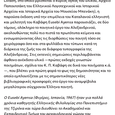
Ωνάση, στο οποίο βρίσκεται ο κύριος όγκος του υλικού, Αρχείο
Στέφανος Ξενάκης
Παπουτσάκη του Ελληνικού Λογοτεχνικού και Ιστορικού
Αρχείου και Ιστορικά Αρχεία του Μουσείου Μπενάκη), η
Sebastian Fitzek
παρούσα έκδοση υπό την επιμέλεια του Καταλανού ελληνιστή
Freida McFadden
και μελετητή του Καβάφη Eusebi Ayensa παρουσιάζει, σε δύο
Κατρίνα Τσάνταλη
τόμους, ολόκληρο το ποιητικό έργο του Αλεξανδρινού,
ακολουθώντας πολύ πιο πιστά τα πρωτότυπα κείμενα και
Lucinda Riley
ενσωματώνοντας όλες τις διορθώσεις του ποιητή τόσο σε
Mimi Matthews
χειρόγραφα όσο και στα φυλλάδια που τύπωνε κατά τη
Benzamin Bécue
διάρκεια της ζωής του σε διάφορα τυπογραφεία της
Αλεξάνδρειας. Στις εκτενείς σημειώσεις περιλαμβάνεται
Rebecca Yarros
άφθονο ανέκδοτο υλικό —πρώτες εκδοχές γνωστών
Teo Benedetti
ποιημάτων, σχόλια του Κ. Π. Καβάφη σε δικά του ποιήματα κ.ά.
Τζένη Κουτσοδημητροπούλου
—, που βλέπει για πρώτη φορά το φως της δημοσιότητας και το
οποίο εμπλουτίζεται με τις σημαντικότερες νέες
Emily Henry
βιβλιογραφικές προσφορές στο έργο του αναμφίβολα
Ali Hazelwood
μεγαλύτερου σύγχρονου Έλληνα ποιητή.
Cori Doerrfeld
Ο Eusebi Ayensa (Φιγέρες, Ισπανία, 1967) ήταν για πολλά
Pierdomenico Baccalario
χρόνια καθηγητής Ελληνικής Φιλολογίας στο Πανεπιστήμιο
Δανάη Ιμπραχήμ
της Τζιρόνα και τώρα διευθύνει το Ακαδημαϊκό και
Εκπαιδευτικό Τμήμα του αρχαιολογικού χώρου του