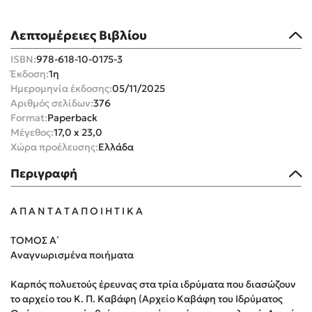
Λεπτομέρειες Βιβλίου
ISBN:
978-618-10-0175-3
Έκδοση:
1η
Ημερομηνία έκδοσης:
05/11/2025
Mel Robbins
Αριθμός σελίδων:
376
Format:
Paperback
Η μέθοδος Αφήστε τους
Μέγεθος:
17,0 x 23,0
Χώρα προέλευσης:
Ελλάδα
Περιγραφή
Α Π Α Ν Τ Α Τ Α Π Ο Ι Η Τ Ι Κ Α
Δημοφιλείς Συγγραφείς
ΤΟΜΟΣ A΄
Αναγνωρισμένα ποιήματα
Φυστίκι ΠουΚυλάει
Καρπός πολυετούς έρευνας στα τρία ιδρύματα που διασώζουν
Παύλος Καστανάς
το αρχείο του K. Π. Καβάφη (Αρχείο Καβάφη του Ιδρύματος
El Sombrero