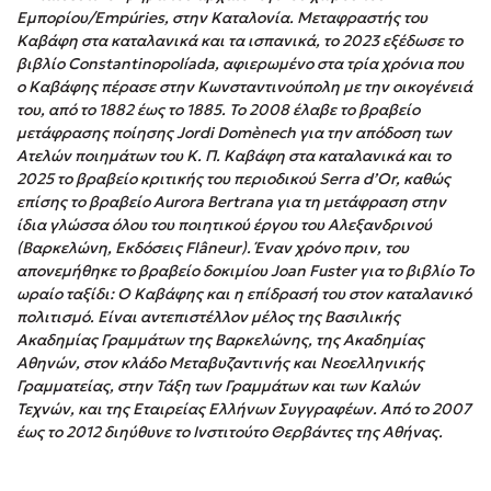
Εμπορίου/Empúries, στην Καταλονία. Μεταφραστής του
Δημοφιλή Άρθρα
Καβάφη στα καταλανικά και τα ισπανικά, το 2023 εξέδωσε το
βιβλίο Constantinopolíada, αφιερωμένο στα τρία χρόνια που
Τεστ: Ποιο αστυνομικό βιβλίο σου ταιριάζει για το καλοκαίρι;
ο Καβάφης πέρασε στην Κωνσταντινούπολη με την οικογένειά
3 βιβλία βασισμένα σε αληθινά γεγονότα!
του, από το 1882 έως το 1885. Το 2008 έλαβε το βραβείο
Ο εθισμός των παιδιών στις οθόνες δεν είναι «το πρόβλημα»
μετάφρασης ποίησης Jordi Domènech για την απόδοση των
Ατελών ποιημάτων του Κ. Π. Καβάφη στα καταλανικά και το
Μια λέξη που συχνά νιώθεις αλλά την αγνοείς
2025 το βραβείο κριτικής του περιοδικού Serra d’Or, καθώς
Τι είναι η νευροποικιλότητα; Η Δρ. Δανάη Δεληγεώργη
επίσης το βραβείο Aurora Bertrana για τη μετάφραση στην
απαντά!
ίδια γλώσσα όλου του ποιητικού έργου τoυ Αλεξανδρινoύ
Συγχαρητήρια, Πέθανες! Μια ξενάγηση στον Άδη της
(Βαρκελώνη, Εκδόσεις Flâneur). Έναν χρόνο πριν, του
ελληνικής μυθολογίας
απονεμήθηκε το βραβείο δοκιμίου Joan Fuster για το βιβλίο Το
Εύκολη συνταγή για chicken BBQ pizza από τον Άκη
ωραίο ταξίδι: O Καβάφης και η επίδρασή του στον καταλανικό
Πετρετζίκη!
πολιτισμό. Είναι αντεπιστέλλον μέλος της Βασιλικής
3 βιβλία που μπορείς να διαβάσεις σε μια μέρα!
Ακαδημίας Γραμμάτων της Βαρκελώνης, της Ακαδημίας
Αθηνών, στον κλάδο Μεταβυζαντινής και Νεοελληνικής
Διακοπές με τα παιδιά: Η ανάγκη μας για παύση σε μετωπική
Γραμματείας, στην Τάξη των Γραμμάτων και των Καλών
σύγκρουση με τη δική τους για εκτόνωση
Τεχνών, και της Εταιρείας Ελλήνων Συγγραφέων. Από το 2007
Το μυστηριώδες βιβλίο που λίγοι έχουν διαβάσει
έως το 2012 διηύθυνε το Ινστιτούτο Θερβάντες της Αθήνας.
Προσεχείς εκδηλώσεις