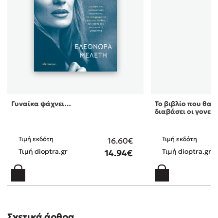
Γυναίκα ψάχνει…
Το βιβλίο που θα ή
διαβάσει οι γονεί 
Τιμή εκδότη
Τιμή εκδότη
16.60€
Τιμή dioptra.gr
Τιμή dioptra.gr
14.94€
Σχετικά άρθρα