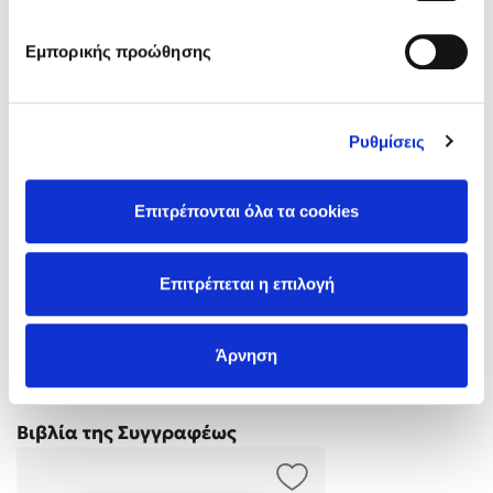
Εμπορικής προώθησης
Ρυθμίσεις
Η Σουζάνα Παπαφάγου είναι κλινική και αναπτυξιακή
ψυχολόγος MSc, ομαδική αναλύτρια και ψυχοδυναμική
Επιτρέπονται όλα τα cookies
ψυχοθεραπεύτρια. Σπούδασε Κλινική, Αναπτυξιακή και
Ερευνητική Ψυχολογία στο Κρατικό Πανεπιστήμιο της Πάρμα
(Ιταλία). Ολοκλήρωσε μεταπτυχιακή εκπαίδευση στη
Δες περισσότερα
Επιτρέπεται η επιλογή
Θεραπεία της Οικογένειας και, στη συνέχεια, μεταπτυχιακό
στην Ψυχική Υγεία Παιδιού και Εφήβου. Μαθήτευσε επί σειρά
ετών στο πλάι του Ματθαίου Γι …
Άρνηση
Βιβλία της Συγγραφέως