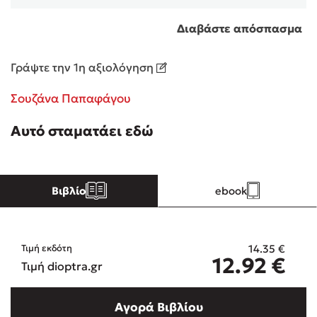
Διαβάστε απόσπασμα
Κώστας Κρομμύδας
Γράψτε την 1η αξιολόγηση
Το λιμάνι μου είσαι εσύ
Σουζάνα Παπαφάγου
Αυτό σταματάει εδώ
Ιωάννης Γλωσσόπουλος
Βιβλίο
ebook
Ένας γίγαντας στο σχολείο
14.35
€
Τιμή εκδότη
12.92
€
Τιμή dioptra.gr
Δανάη Δεληγεώργη
Αγορά Βιβλίου
Πάνω, κάτω, μπροστά, πίσω