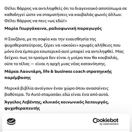
Δημοφιλή Άρθρα
Θέλει θάρρος να αντιληφθείς ότι το διαγενεακό αποτύπωμα σε
καθοδηγεί ώστε να σταματήσεις να κουβαλάς φωνές άλλων.
Τεστ: Ποιο αστυνομικό βιβλίο σου ταιριάζει για το καλοκαίρι;
Θέλει θάρρος να πεις «ως εδώ!»
3 βιβλία βασισμένα σε αληθινά γεγονότα!
Μαρία Γεωργάκαινα, ραδιοφωνική παραγωγός
Ο εθισμός των παιδιών στις οθόνες δεν είναι «το πρόβλημα»
Η Σουζάνα, με τη σοφία και την ευαισθησία της
Μια λέξη που συχνά νιώθεις αλλά την αγνοείς
ψυχοθεραπεύτριας, ξέρει να «ακούει» κρυφές αλήθειες που
Τι είναι η νευροποικιλότητα; Η Δρ. Δανάη Δεληγεώργη
μόνο ένα έμπειρο εσωτερικό αυτί μπορεί να αντιληφθεί. Μας
απαντά!
δείχνει πως το τραύμα δεν είναι η μοίρα που θα κουβαλάς,
ούτε το τέλος — είναι η αρχή μιας νέας κατανόησης.
Συγχαρητήρια, Πέθανες! Μια ξενάγηση στον Άδη της
ελληνικής μυθολογίας
Μάρεα Λαουτάρη, life & business coach στρατηγικής
Εύκολη συνταγή για chicken BBQ pizza από τον Άκη
παρέμβασης
Πετρετζίκη!
Μερικά βιβλία ανοίγουν έναν χώρο όπου ανασαίνεις
3 βιβλία που μπορείς να διαβάσεις σε μια μέρα!
βαθύτερα. Το Αυτό σταματάει εδώ είναι ένα από αυτά.
Διακοπές με τα παιδιά: Η ανάγκη μας για παύση σε μετωπική
Άγγελος Λεβέντης, κλινικός κοινωνικός λειτουργός,
σύγκρουση με τη δική τους για εκτόνωση
ψυχοθεραπευτής
Το μυστηριώδες βιβλίο που λίγοι έχουν διαβάσει
Προσεχείς εκδηλώσεις