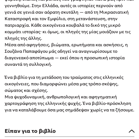
Στέφανος Ξενάκης
γεννηθούμε. Στην Ελλάδα, αυτές οι ιστορίες περνούν από
γενιά σε γενιά σαν αόρατη σκυτάλη — από τη Μικρασιατική
Sebastian Fitzek
Καταστροφή και τον Εμφύλιο, στη μετανάστευση, στην
Freida McFadden
πατριαρχία. Κάθε οικογένεια κουβαλά το δικό της μικρό
Κατρίνα Τσάνταλη
κομμάτι ιστορίας· κι όμως, οι πληγές της μίας μοιάζουν με τις
πληγές της άλλης.
Lucinda Riley
Μέσα από αφηγήσεις, βιώματα, ερωτήματα και ασκήσεις, η
Mimi Matthews
Σουζάνα Παπαφάγου μάς οδηγεί να αναγνωρίσουμε το
Benzamin Bécue
διαγενεακό αποτύπωμα — εκεί όπου η προσωπική ιστορία
συναντά τη συλλογική.
Rebecca Yarros
Teo Benedetti
Ένα βιβλίο για τη μετάδοση του τραύματος στις ελληνικές
Τζένη Κουτσοδημητροπούλου
οικογένειες, που διαμορφώνει μέσα μας τρόπο σκέψης,
σώματος και σχέσης.
Emily Henry
Μια ψυχοδυναμική, ανθρωπολογική και αφηγηματική
Ali Hazelwood
χαρτογράφηση της ελληνικής ψυχής. Ένα βιβλίο-πρόσκληση
Cori Doerrfeld
για να καταλάβουμε όσα μας σημάδεψαν χωρίς να τα ζήσουμε.
Pierdomenico Baccalario
Δανάη Ιμπραχήμ
Είπαν για το βιβλίο