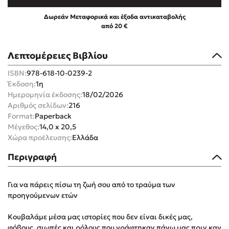
Δωρεάν Μεταφορικά και έξοδα αντικαταβολής
από 20 €
Λεπτομέρειες Βιβλίου
Mel Robbins
ISBN:
978-618-10-0239-2
Έκδοση:
1η
Η μέθοδος Αφήστε τους
Ημερομηνία έκδοσης:
18/02/2026
Αριθμός σελίδων:
216
Format:
Paperback
Μέγεθος:
14,0 x 20,5
Χώρα προέλευσης:
Ελλάδα
Περιγραφή
Δημοφιλείς Συγγραφείς
Για να πάρεις πίσω τη ζωή σου από το τραύμα των
Φυστίκι ΠουΚυλάει
προηγούμενων ετών
Παύλος Καστανάς
Κουβαλάμε μέσα μας ιστορίες που δεν είναι δικές μας,
El Sombrero
φόβους, σιωπές και ρόλους που γράφτηκαν πάνω μας πριν καν