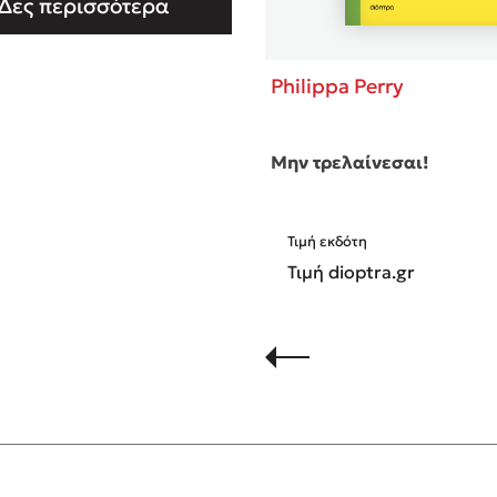
Δες περισσότερα
ικογένειά της. Από τις
ς Διόπτρα κυκλοφορούν τα
ης: Τ …
Philippa Perry
Μην τρελαίνεσαι!
Τιμή εκδότη
Τιμή dioptra.gr