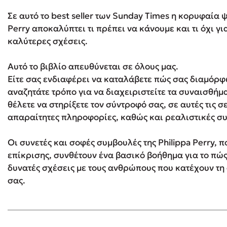
Σε αυτό το best seller των Sunday Times η κορυφαία
Perry αποκαλύπτει τι πρέπει να κάνουμε και τι όχι γ
Δανάη Δεληγεώργη
καλύτερες σχέσεις.
Πάνω, κάτω, μπροστά, πίσω
Αυτό το βιβλίο απευθύνεται σε όλους μας.
Είτε σας ενδιαφέρει να καταλάβετε πώς σας διαμόρφ
αναζητάτε τρόπο για να διαχειριστείτε τα συναισθήμα
Mel Robbins
θέλετε να στηρίξετε τον σύντροφό σας, σε αυτές τις σε
απαραίτητες πληροφορίες, καθώς και ρεαλιστικές σ
Η μέθοδος Αφήστε τους
Οι συνετές και σοφές συμβουλές της Philippa Perry, π
επίκρισης, συνθέτουν ένα βασικό βοήθημα για το πώς
δυνατές σχέσεις με τους ανθρώπους που κατέχουν τη
σας.