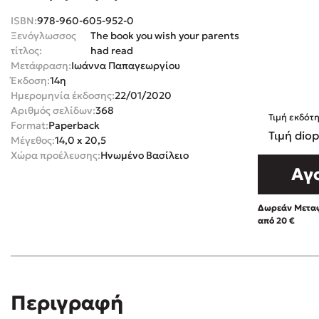
Rebecca Yar
ISBN:
978-960-605-952-0
Playlist
Ξενόγλωσσος
The book you wish your parents
Teo Benedett
τίτλος:
had read
Τζένη Κουτσ
Μετάφραση:
Ιωάννα Παπαγεωργίου
Έκδοση:
14η
Emily Henry
Στέφανος Ξενάκης
Ημερομηνία έκδοσης:
22/01/2020
Ali Hazelwoo
Αριθμός σελίδων:
368
Τιμή εκδότ
Το λεξικό της ζωής σου
Format:
Paperback
Cori Doerrfe
Τιμή diop
Μέγεθος:
14,0 x 20,5
Pierdomenico
Χώρα προέλευσης:
Ηνωμένο Βασίλειο
Δανάη Ιμπρ
Αγ
Κώστας Κρομμύδας
Δωρεάν Μεταφ
Το λιμάνι μου είσαι εσύ
από 20 €
Ιωάννης Γλωσσόπουλος
Περιγραφή
Διαβά
Ένας γίγαντας στο σχολείο