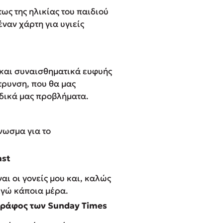
τως της ηλικίας του παιδιού
ναν χάρτη για υγιείς
ς και συναισθηματικά ευφυής
τρυνση, που θα μας
 δικά μας προβλήματα.
νωσμα για το
ast
αι οι γονείς μου και, καλώς
 εγώ κάποια μέρα.
ογράφος των Sunday Times