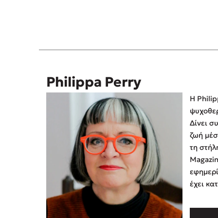
Philippa Perry
Η Phili
ψυχοθερ
Δίνει σ
ζωή μέσ
τη στήλ
Magazin
εφημερί
έχει κα
τηλεοπτ
Show στ