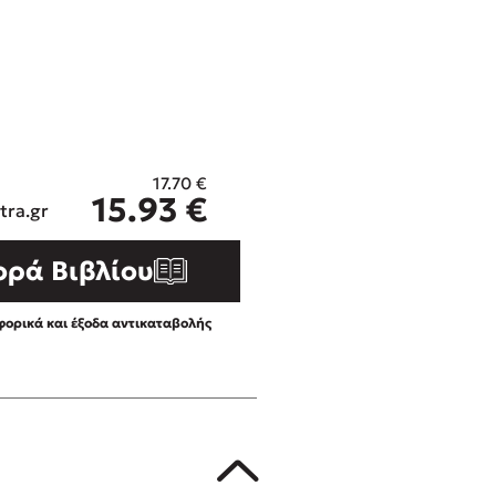
ros
3 βιβλία που μπορείς να δια
μια μέρα!
i
Εύκολη συνταγή για chicken
οδημητροπούλου
από τον Άκη Πετρετζίκη!
Διακοπές με τα παιδιά: Η α
d
παύση σε μετωπική σύγκρου
17.70
€
η
δική τους για εκτόνωση
ld
15.93
€
tra.gr
Πάνω, κάτω, μπροστά, πίσω
 Baccalario
τεστ και ανακάλυψε την τάσ
αχήμ
ορά Βιβλίου
ορικά και έξοδα αντικαταβολής
στε απόσπασμα