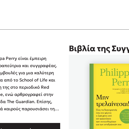
Βιβλία της Συ
ppa Perry είναι έμπειρη
απεύτρια και συγγραφέας.
υμβουλές για μια καλύτερη
α από το School of Life και
η της στο περιοδικό Red
e, ενώ αρθρογραφεί στην
δα The Guardian. Επίσης,
τά καιρούς παρουσιάσει την
ική εκπομπή The Culture
ο BBC Two. Ζει στο Λονδίνο