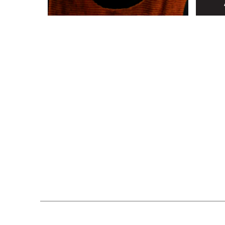
με την ο
εκδόσει
βιβλία τ