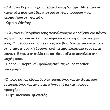
Δημοφιλή Άρθρα
«O Άντονι Ρόμπινς έχει υπεράνθρωπη δύναμη. Με έβαλε να
κάνω κάτι που ποτέ δεν πίστευα ότι θα μπορούσα – να
3 βιβλία βασισμένα σε αληθινά γεγονότα!
περπατήσω στη φωτιά».
Τεστ: Ποιο αστυνομικό βιβλίο σου ταιριάζει για το καλοκαίρι;
– Oprah Winfrey
Ο εθισμός των παιδιών στις οθόνες δεν είναι «το πρόβλημα»
«Ο Άντονι ενθαρρύνει τους ανθρώπους να αλλάξουν για πάντα
Μια λέξη που συχνά νιώθεις αλλά την αγνοείς
τις ζωές τους και να δημιουργήσουν τον κόσμο των ονείρων
Τι είναι η νευροποικιλότητα; Η Δρ. Δανάη Δεληγεώργη
τους. Οι μέθοδοι και οι τεχνικές του βασίζονται αποκλειστικά
απαντά!
στην επιστημονική έρευνα, ενώ τα αποτελέσματά τους είναι
Συγχαρητήρια, Πέθανες! Μια ξενάγηση στον Άδη της
μόνιμα. Εκτιμώ τη φιλία του και θαυμάζω το μεγαλείο της
ελληνικής μυθολογίας
ψυχής του».
– Deepak Chopra, σύμβουλος ευεξίας και best seller
3 βιβλία που μπορείς να διαβάσεις σε μια μέρα!
συγγραφέας
Εύκολη συνταγή για chicken BBQ pizza από τον Άκη
Πετρετζίκη!
«Όποιος και αν είσαι, όσο επιτυχημένος και αν είσαι, όσο
Διακοπές με τα παιδιά: Η ανάγκη μας για παύση σε μετωπική
ευτυχισμένος και αν είσαι, ο Άντονι έχει κάτι να σου
σύγκρουση με τη δική τους για εκτόνωση
προσφέρει».
Πάνω, κάτω, μπροστά, πίσω; Κάνε το τεστ και ανακάλυψε την
– Hugh Jackman, ηθοποιός
τάση σου!