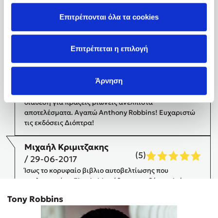
Επιτρέπονται όλα τα cookies
Ανδρέας
/ 26-01-
(5)
2023
$#@(?)
Επιτρέπεται η επιλογή
Κατερίνα Δούμα
/ 27-
(5)
08-2017
Άρνηση
Το βιβλίο που άλλαξε τη ζωή μου! Με μελέτη και καλή
διάθεση για πράξεις βιώνεις ανέλπιστα
αποτελέσματα. Αγαπώ Anthony Robbins! Ευχαριστώ
τις εκδόσεις Διόπτρα!
Μιχαήλ Κριμιτζακης
(5)
/ 29-06-2017
Ίσως το κορυφαίο βιβλιο αυτοβελτίωσης που
κυκλοφορεί σε Ebook .Μπράβο στις εκδόσεις Διόπτρα
για την επιλογή και την μετάφραση .
Tony Robbins
Εκδόσεις Διόπτρα
/