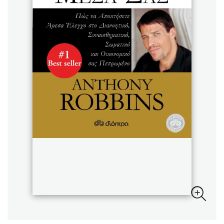
Sebastian Fitzek
Playlist
Στέφανος Ξενάκης
Το λεξικό της ζωής σου