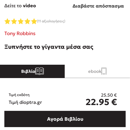
Δείτε το
video
Διαβάστε απόσπασμα
Κώστας Κρομμύδας
(11 αξιολογήσεις)
Το λιμάνι μου είσαι εσύ
Tony Robbins
Ξυπνήστε το γίγαντα μέσα σας
Ιωάννης Γλωσσόπουλος
Βιβλίο
ebook
Ένας γίγαντας στο σχολείο
25.50
€
Τιμή εκδότη
22.95
€
Τιμή dioptra.gr
Δανάη Δεληγεώργη
Αγορά Βιβλίου
Πάνω, κάτω, μπροστά, πίσω