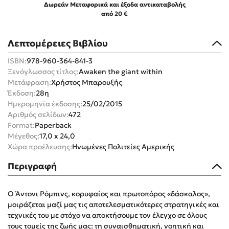
Δωρεάν Μεταφορικά και έξοδα αντικαταβολής
από 20 €
Λεπτομέρειες Βιβλίου
ISBN:
978-960-364-841-3
Mel Robbins
Ξενόγλωσσος τίτλος:
Awaken the giant within
Μετάφραση:
Χρήστος Μπαρουξής
Η μέθοδος Αφήστε τους
Έκδοση:
28η
Ημερομηνία έκδοσης:
25/02/2015
Αριθμός σελίδων:
472
Format:
Paperback
Μέγεθος:
17,0 x 24,0
Χώρα προέλευσης:
Ηνωμένες Πολιτείες Αμερικής
Περιγραφή
Δημοφιλείς Συγγραφείς
Ο Άντονι Ρόμπινς, κορυφαίος και πρωτοπόρος «δάσκαλος»,
Φυστίκι ΠουΚυλάει
μοιράζεται μαζί μας τις αποτελεσματικότερες στρατηγικές και
Παύλος Καστανάς
τεχνικές του με στόχο να αποκτήσουμε τον έλεγχο σε όλους
El Sombrero
τους τομείς της ζωής μας: τη συναισθηματική, νοητική και