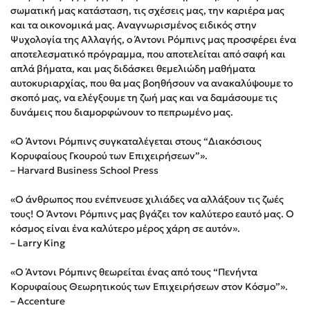
σωματική μας κατάσταση, τις σχέσεις μας, την καριέρα μας
Στέφανος Ξενάκης
και τα οικονομικά μας. Αναγνωρισμένος ειδικός στην
Sebastian Fitzek
Ψυχολογία της Αλλαγής, ο Άντονι Ρόμπινς μας προσφέρει ένα
Freida McFadden
αποτελεσματικό πρόγραμμα, που αποτελείται από σαφή και
απλά βήματα, και μας διδάσκει θεμελιώδη μαθήματα
Κατρίνα Τσάνταλη
αυτοκυριαρχίας, που θα μας βοηθήσουν να ανακαλύψουμε το
Lucinda Riley
σκοπό μας, να ελέγξουμε τη ζωή μας και να δαμάσουμε τις
Mimi Matthews
δυνάμεις που διαμορφώνουν το πεπρωμένο μας.
Benzamin Bécue
«Ο Άντονι Ρόμπινς συγκαταλέγεται στους “Διακόσιους
Rebecca Yarros
Κορυφαίους Γκουρού των Επιχειρήσεων”».
Teo Benedetti
– Harvard Business School Press
Τζένη Κουτσοδημητροπούλου
«Ο άνθρωπος που ενέπνευσε χιλιάδες να αλλάξουν τις ζωές
Emily Henry
τους! Ο Άντονι Ρόμπινς μας βγάζει τον καλύτερο εαυτό μας. Ο
Ali Hazelwood
κόσμος είναι ένα καλύτερο μέρος χάρη σε αυτόν».
– Larry King
Cori Doerrfeld
Pierdomenico Baccalario
«Ο Άντονι Ρόμπινς θεωρείται ένας από τους “Πενήντα
Δανάη Ιμπραχήμ
Κορυφαίους Θεωρητικούς των Επιχειρήσεων στον Κόσμο”».
– Accenture