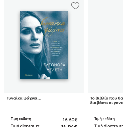
Γυναίκα ψάχνει…
Το βιβλίο που θα ή
διαβάσει οι γονεί 
Τιμή εκδότη
Τιμή εκδότη
16.60€
Τιμή dioptra.gr
Τιμή dioptra.gr
14.94€