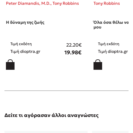
Peter Diamandis, M.D.,
Tony Robbins
Tony Robbins
Η δύναμη της ζωής
Όλα όσα θέλω να π
μου
Τιμή εκδότη
Τιμή εκδότη
22.20€
Τιμή dioptra.gr
Τιμή dioptra.gr
19.98€
Δείτε τι αγόρασαν άλλοι αναγνώστες