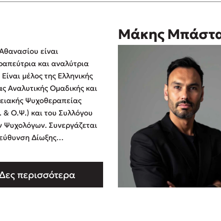
Μάκης Μπάστ
Αθανασίου είναι
απεύτρια και αναλύτρια
 Είναι μέλος της Ελληνικής
ας Αναλυτικής Ομαδικής και
ειακής Ψυχοθεραπείας
. & Ο.Ψ.) και του Συλλόγου
 Ψυχολόγων. Συνεργάζεται
ιεύθυνση Δίωξης
νικού Εγκλήματος, με
χές σε συνέδρια, καμπάνιες
Δες περισσότερα