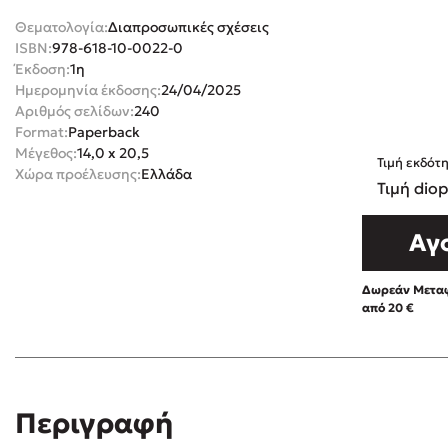
Θεματολογία:
Διαπροσωπικές σχέσεις
Rebecca Yar
Playlist
ISBN:
978-618-10-0022-0
Teo Benedett
Έκδοση:
1η
Τζένη Κουτσ
Ημερομηνία έκδοσης:
24/04/2025
Αριθμός σελίδων:
240
Emily Henry
Στέφανος Ξενάκης
Format:
Paperback
Ali Hazelwoo
Μέγεθος:
14,0 x 20,5
Τιμή εκδότ
Το λεξικό της ζωής σου
Χώρα προέλευσης:
Ελλάδα
Cori Doerrfe
Τιμή diop
Pierdomenico
Αγ
Δανάη Ιμπρ
Κώστας Κρομμύδας
Δωρεάν Μεταφ
Το λιμάνι μου είσαι εσύ
από 20 €
Ιωάννης Γλωσσόπουλος
Περιγραφή
Διαβά
Ένας γίγαντας στο σχολείο