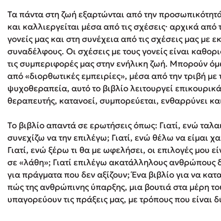
Τα πάντα στη ζωή εξαρτώνται από την προσωπικότητά
και καλλιεργείται μέσα από τις σχέ­σεις· αρχικά από τ
Δανάη Δεληγεώργη
γονείς μας και στη συνέχεια από τις σχέσεις μας με 
συναδέλφους. Οι σχέσεις με τους γονείς είναι καθορισ
Πάνω, κάτω, μπροστά, πίσω
τις συμπεριφορές μας στην ενήλικη ζωή. Μπορούν ό
από «διορθωτικές εμπειρίες», μέσα από την τριβή με
ψυχοθεραπεία, αυτό το βιβλίο λειτουργεί επικουρικά
Mel Robbins
θεραπευτής, κατα­νοεί, συμπορεύεται, ενθαρρύνει κα
Η μέθοδος Αφήστε τους
Το βιβλίο απαντά σε ερωτήσεις όπως: Γιατί, ενώ ταλ
συνεχίζω να την επιλέγω; Γιατί, ενώ θέλω να είμαι χα
Γιατί, ενώ ξέρω τι θα με ωφελήσει, οι επιλογές μου εί
σε «λάθη»; Γιατί επιλέγω ακατάλληλους ανθρώπους δ
για πράγματα που δεν αξίζουν; Ένα βιβλίο για να κατα
πώς της ανθρώπινης ύπαρξης, μια βουτιά στα μέρη τ
υπαγορεύουν τις πράξεις μας, με τρόπους που είναι 