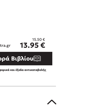
ros
Εύκολη συνταγή για chicken
από τον Άκη Πετρετζίκη!
i
3 βιβλία που μπορείς να δια
οδημητροπούλου
μια μέρα!
Διακοπές με τα παιδιά: Η α
d
παύση σε μετωπική σύγκρου
15.50
€
η
δική τους για εκτόνωση
ld
13.95
€
tra.gr
Πάνω, κάτω, μπροστά, πίσω
 Baccalario
τεστ και ανακάλυψε την τάσ
ορά Βιβλίου
αχήμ
ορικά και έξοδα αντικαταβολής
στε απόσπασμα