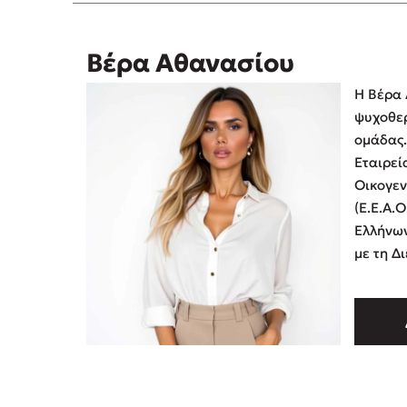
Βέρα Αθανασίου
Η Βέρα 
ψυχοθερ
ομάδας.
Εταιρεί
Οικογεν
(Ε.Ε.Α.Ο
Ελλήνων
με τη Δ
Ηλεκτρο
συμμετο
…