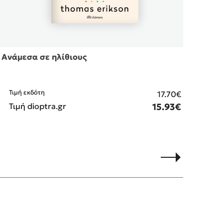
Ανάμεσα σε ηλίθιους
Το κ
Τιμή εκδότη
Τιμ
17.70€
Τιμή dioptra.gr
15.93€
Τιμ