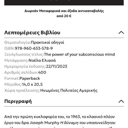
Δωρεάν Μεταφορικά και έξοδα αντικαταβολής
από 20 €
Λεπτομέρειες Βιβλίου
Mel Robbins
Θεματολογία:
Πρακτικοί οδηγοί
ISBN:
978-960-653-578-9
Η μέθοδος Αφήστε τους
Ξενόγλωσσος τίτλος:
The power of your subconscious mind
Μετάφραση:
Νοέλα Ελιασά
Ημερομηνία έκδοσης:
22/11/2023
Αριθμός σελίδων:
400
Format:
Paperback
Μέγεθος:
14,0 x 20,5
Χώρα προέλευσης:
Ηνωμένες Πολιτείες Αμερικής
Δημοφιλείς Συγγραφείς
Περιγραφή
Φυστίκι ΠουΚυλάει
Από την πρώτη κυκλοφορία του, το 1963, το κλασικό πλέον
Παύλος Καστανάς
έργο του δρα Joseph Murphy
Η δύναμη του υποσυνείδητου
El Sombrero