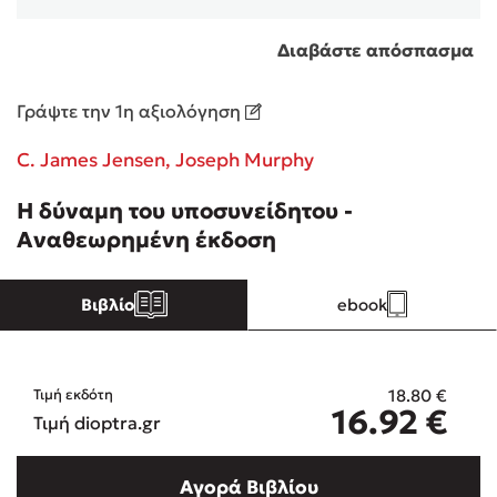
Διαβάστε απόσπασμα
Κώστας Κρομμύδας
Το λιμάνι μου είσαι εσύ
Γράψτε την 1η αξιολόγηση
C. James Jensen,
Joseph Murphy
Η δύναμη του υποσυνείδητου -
Αναθεωρημένη έκδοση
Ιωάννης Γλωσσόπουλος
Βιβλίο
ebook
Ένας γίγαντας στο σχολείο
18.80
€
Τιμή εκδότη
16.92
€
Τιμή dioptra.gr
Δανάη Δεληγεώργη
Αγορά Βιβλίου
Πάνω, κάτω, μπροστά, πίσω