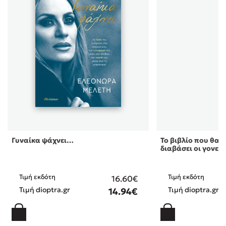
Γυναίκα ψάχνει…
Το βιβλίο που θα ή
διαβάσει οι γονεί 
Τιμή εκδότη
Τιμή εκδότη
16.60€
Τιμή dioptra.gr
Τιμή dioptra.gr
14.94€