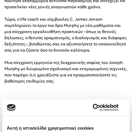
πούλησε εκατομμύρια αντίτυπα παγκοσμίως και συνεχίζει να
Στέφανος Ξενάκης
προσελκύει νέες γενιές αναγνωστών κάθε χρόνο.
Sebastian Fitzek
Τώρα, ο life coach και σύμβουλος C. James Jensen
Freida McFadden
συμπληρώνει το έργο του δρα Murphy με νέα μαθήματα και
Κατρίνα Τσάνταλη
μια σύγχρονη εργαλειοθήκη πρακτικών –όπως οι θετικές
δηλώσεις, ο θετικός οραματισμός, ο διαλογισμός και διάφορες
Lucinda Riley
δεξιότητες–, βοηθώντας σας να αξιοποιήσετε το υποσυνείδητό
Mimi Matthews
σας για να ζήσετε όσο το δυνατόν καλύτερα.
Benzamin Bécue
Μια σύγχρονη ερμηνεία της διαχρονικής σοφίας του Joseph
Rebecca Yarros
Murphy με διευρυμένο σχολιασμό και ενημερωμένες τεχνικές,
Teo Benedetti
που παρέχει ό,τι χρειάζεστε για να πραγματοποιήσετε τις
Τζένη Κουτσοδημητροπούλου
βαθύτερες επιθυμίες σας.
Emily Henry
Ali Hazelwood
Cori Doerrfeld
Είπαν για το βιβλίο
Pierdomenico Baccalario
Δανάη Ιμπραχήμ
Γεμάτο ζωντανή, ουσιαστική σοφία, την οποία μπορούμε να
Αυτή η ιστοσελίδα χρησιμοποιεί cookies
εφαρμόσουμε σε κάθε πλευρά της ζωής μας.