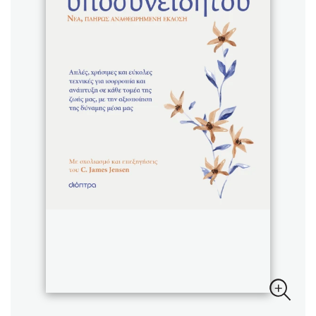
Sebastian Fitzek
Playlist
Στέφανος Ξενάκης
Το λεξικό της ζωής σου