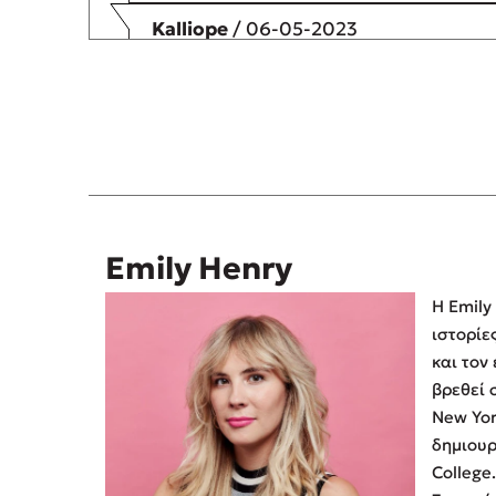
Kalliope
/ 06-05-2023
Έξυπνοι διάλογοι, ευκολοδιάβαστο , το
είναι το καλύτερο από τα τρία.
Emily Henry
Η Emily
ιστορίες
και τον
βρεθεί 
New York Times
δημιουρ
College. Ζει και γράφει σ