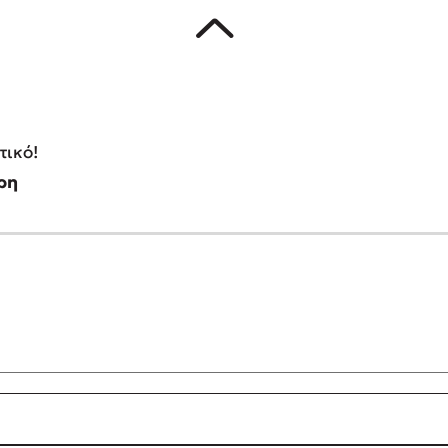
τικό!
ρη