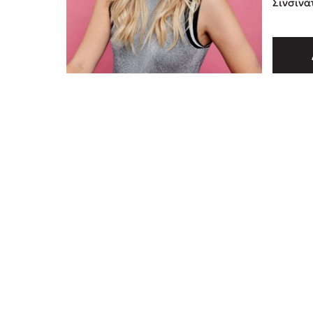
Σινσινάτι. Περισσ
πληροφο
μπορείτ
ιστοσελ
www.em