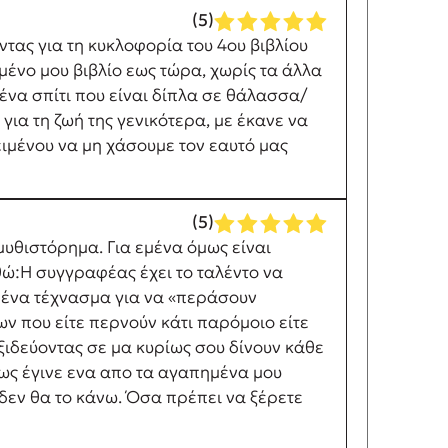
(5)
τας για τη κυκλοφορία του 4ου βιβλίου
μένο μου βιβλίο εως τώρα, χωρίς τα άλλα
 ένα σπίτι που είναι δίπλα σε θάλασσα/
για τη ζωή της γενικότερα, με έκανε να
ειμένου να μη χάσουμε τον εαυτό μας
(5)
υθιστόρημα. Για εμένα όμως είναι
θώ:Η συγγραφέας έχει το ταλέντο να
ά ένα τέχνασμα για να «περάσουν
ων που είτε περνούν κάτι παρόμοιο είτε
αξιδεύοντας σε μα κυρίως σου δίνουν κάθε
μως έγινε ενα απο τα αγαπημένα μου
δεν θα το κάνω. Όσα πρέπει να ξέρετε