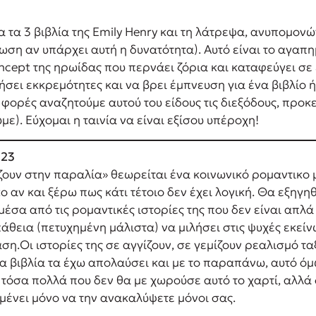
τα 3 βιβλία της Emily Henry και τη λάτρεψα, ανυπομονών
ωση αν υπάρχει αυτή η δυνατότητα). Αυτό είναι το αγαπη
oncept της ηρωίδας που περνάει ζόρια και καταφεύγει σε
σει εκκρεμότητες και να βρει έμπνευση για ένα βιβλίο ή 
 φορές αναζητούμε αυτού του είδους τις διεξόδους, προκ
ε). Εύχομαι η ταινία να είναι εξίσου υπέροχη!
023
ουν στην παραλία» θεωρείται ένα κοινωνικό ρομαντικο μ
αν και ξέρω πως κάτι τέτοιο δεν έχει λογική. Θα εξηγη
έσα από τις ρομαντικές ιστορίες της που δεν είναι απλ
θεια (πετυχημένη μάλιστα) να μιλήσει στις ψυχές εκείν
ση.Οι ιστορίες της σε αγγίζουν, σε γεμίζουν ρεαλισμό τ
τα βιβλία τα έχω απολαύσει και με το παραπάνω, αυτό ό
όσα πολλά που δεν θα με χωρούσε αυτό το χαρτί, αλλά 
 μένει μόνο να την ανακαλύψετε μόνοι σας.