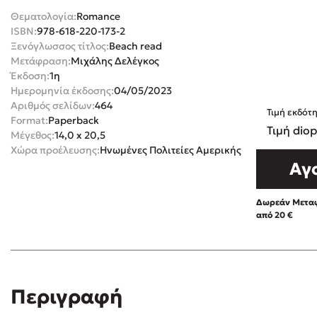
Θεματολογία:
Romance
Rebecca Yar
Playlist
ISBN:
978-618-220-173-2
Teo Benedett
Ξενόγλωσσος τίτλος:
Beach read
Μετάφραση:
Μιχάλης Δελέγκος
Τζένη Κουτσ
Έκδοση:
1η
Emily Henry
Στέφανος Ξενάκης
Ημερομηνία έκδοσης:
04/05/2023
Ali Hazelwoo
Αριθμός σελίδων:
464
Τιμή εκδότ
Format:
Paperback
Το λεξικό της ζωής σου
Cori Doerrfe
Τιμή diop
Μέγεθος:
14,0 x 20,5
Pierdomenico
Χώρα προέλευσης:
Ηνωμένες Πολιτείες Αμερικής
Αγ
Δανάη Ιμπρ
Κώστας Κρομμύδας
Δωρεάν Μεταφ
από 20 €
Το λιμάνι μου είσαι εσύ
Ιωάννης Γλωσσόπουλος
Περιγραφή
Διαβά
Ένας γίγαντας στο σχολείο