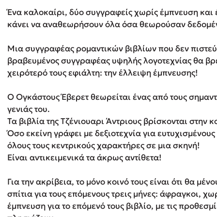
Ένα καλοκαίρι, δύο συγγραφείς χωρίς έμπνευση και 
κάνει να αναθεωρήσουν όλα όσα θεωρούσαν δεδομέ
Δανάη Δεληγεώργη
Μια συγγραφέας ρομαντικών βιβλίων που δεν πιστεύε
Πάνω, κάτω, μπροστά, πίσω
βραβευμένος συγγραφέας υψηλής λογοτεχνίας θα βρε
χειρότερό τους εφιάλτη: την έλλειψη έμπνευσης!
Ο Ογκάστους Έβερετ θεωρείται ένας από τους σημαντ
Mel Robbins
γενιάς του.
Η μέθοδος Αφήστε τους
Τα βιβλία της Τζένιουαρι Άντριους βρίσκονται στην κο
Όσο εκείνη γράφει με δεξιοτεχνία για ευτυχισμένους
όλους τους κεντρικούς χαρακτήρες σε μια σκηνή!
Είναι αντικειμενικά τα άκρως αντίθετα!
Για την ακρίβεια, το μόνο κοινό τους είναι ότι θα μέ
σπίτια για τους επόμενους τρεις μήνες: άφραγκοι, χ
έμπνευση για το επόμενό τους βιβλίο, με τις προθε­σμ