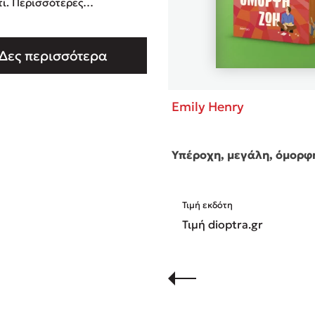
ότερες
ρίες για τη συγγραφέα
ε να βρείτε στην επίσημη
Δες περισσότερα
ίδα της:
ilyhenrybooks.com/
Emily Henry
Υπέροχη, μεγάλη, όμορφ
Τιμή εκδότη
Τιμή dioptra.gr