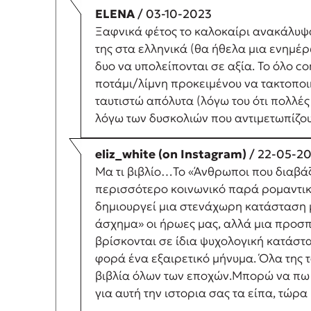
ELENA
/ 03-10-2023
Ξαφνικά φέτος το καλοκαίρι ανακάλυψα 
της στα ελληνικά (θα ήθελα μια ενημέρ
δυο να υπολείπονται σε αξία. Το όλο c
ποτάμι/λίμνη προκειμένου να τακτοποιή
ταυτιστώ απόλυτα (λόγω του ότι πολλές
λόγω των δυσκολιών που αντιμετωπίζουμ
eliz_white (on Instagram)
/ 22-05-2
Μα τι βιβλίο…Το «Άνθρωποι που διαβάζ
περισσότερο κοινωνικό παρά ρομαντικο 
δημιουργεί μια στενάχωρη κατάσταση μ
άσχημα» οι ήρωες μας, αλλά μια προσπά
βρίσκονται σε ίδια ψυχολογική κατάστα
φορά ένα εξαιρετικό μήνυμα. Όλα της 
βιβλία όλων των εποχών.Μπορώ να πω τ
για αυτή την ιστορια σας τα είπα, τώρα