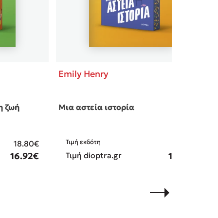
Emily Henry
η ζωή
Μια αστεία ιστορία
Τιμή εκδότη
18.80€
17.70€
16.92€
Τιμή dioptra.gr
15.93€