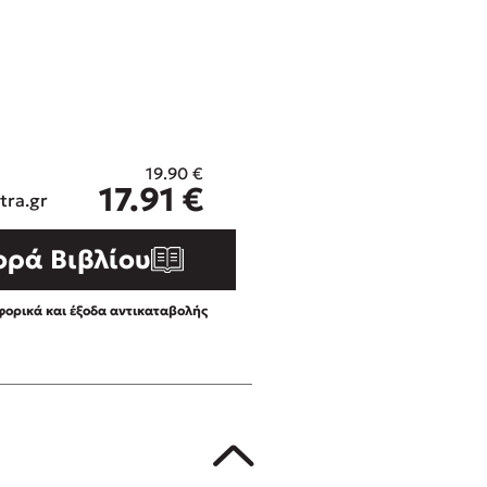
ros
Εύκολη συνταγή για chicken
από τον Άκη Πετρετζίκη!
i
3 βιβλία που μπορείς να δια
οδημητροπούλου
μια μέρα!
Διακοπές με τα παιδιά: Η α
d
παύση σε μετωπική σύγκρου
19.90
€
η
δική τους για εκτόνωση
17.91
€
ld
tra.gr
Πάνω, κάτω, μπροστά, πίσω
 Baccalario
τεστ και ανακάλυψε την τάσ
ορά Βιβλίου
αχήμ
ορικά και έξοδα αντικαταβολής
στε απόσπασμα