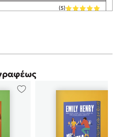
(5)
ι που αγαπούν τα βιβλία που για μένα
γγραφέως