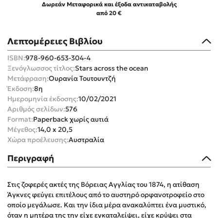
Δωρεάν Μεταφορικά και έξοδα αντικαταβολής
από 20 €
Λεπτομέρειες Βιβλίου
ISBN:
978-960-653-304-4
Mel Robbins
Ξενόγλωσσος τίτλος:
Stars across the ocean
Μετάφραση:
Ουρανία Τουτουντζή
Η μέθοδος Αφήστε τους
Έκδοση:
8η
Ημερομηνία έκδοσης:
10/02/2021
Αριθμός σελίδων:
576
Format:
Paperback χωρίς αυτιά
Μέγεθος:
14,0 x 20,5
Χώρα προέλευσης:
Αυστραλία
Περιγραφή
Δημοφιλείς Συγγραφείς
Στις ζοφερές ακτές της Βόρειας Αγγλίας του 1874, η ατίθαση
Φυστίκι ΠουΚυλάει
Άγκνες φεύγει επιτέλους από το αυστηρό ορφανοτροφείο στο
Παύλος Καστανάς
οποίο μεγάλωσε. Και την ίδια μέρα ανακαλύπτει ένα μυστικό,
El Sombrero
όταν η μητέρα της την είχε εγκαταλείψει, είχε κρύψει στα