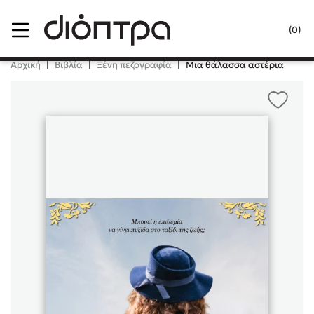
Menu
(0)
Κλείσιμο
Αρχική
|
Βιβλία
|
Ξένη πεζογραφία
|
Μια θάλασσα αστέρια
Δημοφιλή Βιβλία
Lidia Branković
Το ξενοδοχείο των συναισθημάτων
Χάρης Πολίτης
Καθρέφτης