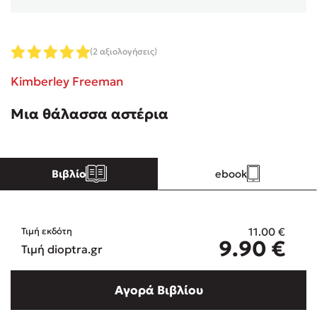
Κώστας Κρομμύδας
(2 αξιολογήσεις)
Το λιμάνι μου είσαι εσύ
Kimberley Freeman
Μια θάλασσα αστέρια
Ιωάννης Γλωσσόπουλος
Βιβλίο
ebook
Ένας γίγαντας στο σχολείο
11.00
€
Τιμή εκδότη
9.90
€
Τιμή dioptra.gr
Δανάη Δεληγεώργη
Αγορά Βιβλίου
Πάνω, κάτω, μπροστά, πίσω