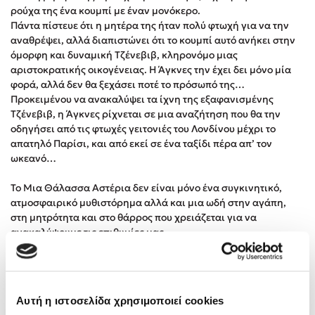
ρούχα της ένα κουμπί με έναν μονόκερο.
Στέφανος Ξενάκης
Πάντα πίστευε ότι η μητέρα της ήταν πολύ φτωχή για να την
Sebastian Fitzek
αναθρέψει, αλλά διαπιστώνει ότι το κουμπί αυτό ανήκει στην
Freida McFadden
όμορφη και δυναμική Τζένεβιβ, κληρονόμο μιας
αριστοκρατικής οικογένειας. Η Άγκνες την έχει δει μόνο μία
Κατρίνα Τσάνταλη
φορά, αλλά δεν θα ξεχάσει ποτέ το πρόσωπό της…
Lucinda Riley
Προκειμένου να ανακαλύψει τα ίχνη της εξαφανισμένης
Mimi Matthews
Τζένεβιβ, η Άγκνες ρίχνεται σε μια αναζήτηση που θα την
οδηγήσει από τις φτωχές γειτονιές του Λονδίνου μέχρι το
Benzamin Bécue
απατηλό Παρίσι, και από εκεί σε ένα ταξίδι πέρα απ’ τον
Rebecca Yarros
ωκεανό…
Teo Benedetti
Το Μια Θάλασσα Αστέρια δεν είναι μόνο ένα συγκινητικό,
Τζένη Κουτσοδημητροπούλου
ατμοσφαιρικό μυθιστόρημα αλλά και μια ωδή στην αγάπη,
Emily Henry
στη μητρότητα και στο θάρρος που χρειάζεται για να
Ali Hazelwood
ανακαλύψουμε τις επιθυμίες μας.
Είναι ένα βιβλίο που, όταν το τελειώσετε, θα θελήσετε να
Cori Doerrfeld
βρείτε τους ήρωές του και να συζητήσετε μαζί τους.
Pierdomenico Baccalario
Δανάη Ιμπραχήμ
Αυτή η ιστοσελίδα χρησιμοποιεί cookies
Αξιολογήσεις