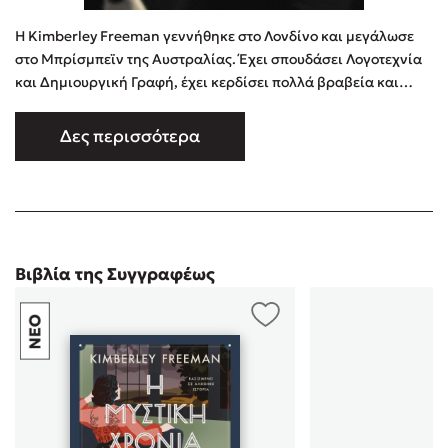
Πολύ ωραίο βιβλίο,σας το συνιστώ χωρίς σκέψη, με
ανατρεπτικό τέλος, ολοκληρωμένους-γήινους-
Η Kimberley Freeman γεννήθηκε στο Λονδίνο και μεγάλωσε
χαρακτήρεςκαι ενδιαφέρουσα υπόθεση.
στο Μπρίσμπεϊν της Αυστραλίας. Έχει σπουδάσει Λογοτεχνία
και Δημιουργική Γραφή, έχει κερδίσει πολλά βραβεία και
διδάσκει στο Πανεπιστήμιο του Κουίνσλαντ. Ζει στο
Μπρίσμπεϊν με τον σύζυγό της και τα δύο τους παιδιά. Από τις
Δες περισσότερα
εκδόσεις Διόπτρα κυκλοφορούν τα βιβλία της Ο λόφος με τα
αγριολούλουδα, Άγριο κυκλάμινο, Οι καταρράκτες των ρόδων,
Η …
Βιβλία της Συγγραφέως