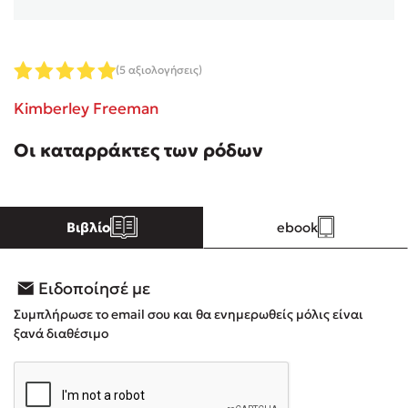
Κώστας Κρομμύδας
(5 αξιολογήσεις)
Το λιμάνι μου είσαι εσύ
Kimberley Freeman
Οι καταρράκτες των ρόδων
Ιωάννης Γλωσσόπουλος
Βιβλίο
ebook
Ένας γίγαντας στο σχολείο
Ειδοποίησέ με
Συμπλήρωσε το email σου και θα ενημερωθείς μόλις είναι
ξανά διαθέσιμο
Δανάη Δεληγεώργη
Πάνω, κάτω, μπροστά, πίσω