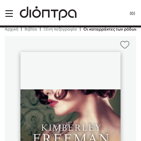
Menu
(0)
Κλείσιμο
Αρχική
|
Βιβλία
|
Ξένη πεζογραφία
|
Οι καταρράκτες των ρόδων
Δημοφιλή Βιβλία
Lidia Branković
Το ξενοδοχείο των συναισθημάτων
Χάρης Πολίτης
Καθρέφτης