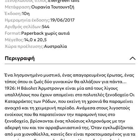
Ξενόγλωσσος τίτλος:
Evergreen falls
Στέφανος Ξενάκης
Μετάφραση:
Ουρανία Τουτουντζή
Έκδοση:
10η
Sebastian Fitzek
Ημερομηνία έκδοσης:
19/06/2017
Freida McFadden
Αριθμός σελίδων:
544
Κατρίνα Τσάνταλη
Format:
Paperback χωρίς αυτιά
Μέγεθος:
14,0 x 20,5
Lucinda Riley
Χώρα προέλευσης:
Αυστραλία
Mimi Matthews
Περιγραφή
Benzamin Bécue
Rebecca Yarros
Ένα λησμονημένο μυστικό, ένας απαγορευμένος έρωτας, ένας
Teo Benedetti
τόπος όπου οι ζωές δύο γυναικών θα αλλάξουν για πάντα…
Τζένη Κουτσοδημητροπούλου
1926: Η Βάιολετ Άρμστρονγκ είναι μία από τους λίγους
Emily Henry
υπαλλήλους που έχουν απομείνει στο πολυτελές ξενοδοχείο Οι
Καταρράκτες των Ρόδων, που εκείνη τη χρονιά θα παραμείνει
Ali Hazelwood
ανοιχτό και τη χειμερινή περίοδο. Ανάμεσα στους λιγοστούς
Cori Doerrfeld
ενοίκους που θα παρατείνουν την παραμονή τους στο
Pierdomenico Baccalario
ξενοδοχείο, βρίσκονται ένας πλούσιος κληρονόμος με την
αδερφή του και τον αρραβωνιαστικό της. Όταν εγκλωβίζονται
Δανάη Ιμπραχήμ
από μια χιονοθύελλα, κανείς δεν είναι προετοιμασμένος για τα