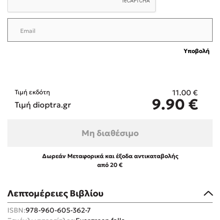
Υποβολή
Mel Robbins
Η μέθοδος Αφήστε τους
11.00
€
Τιμή εκδότη
9.90
€
Τιμή dioptra.gr
Μη διαθέσιμο
Δωρεάν Μεταφορικά και έξοδα αντικαταβολής
από 20 €
Δημοφιλείς Συγγραφείς
Φυστίκι ΠουΚυλάει
Λεπτομέρειες Βιβλίου
Παύλος Καστανάς
ISBN:
978-960-605-362-7
El Sombrero