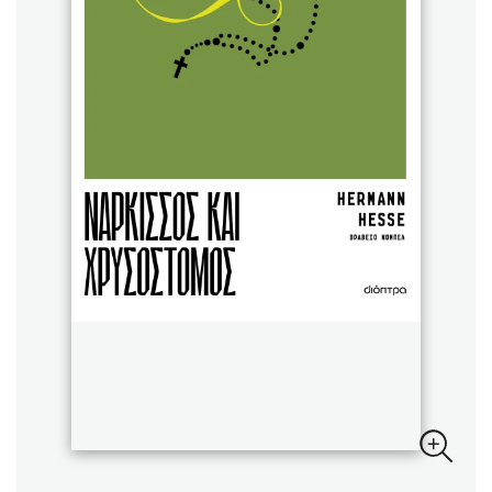
Sebastian Fitzek
Playlist
Στέφανος Ξενάκης
Το λεξικό της ζωής σου