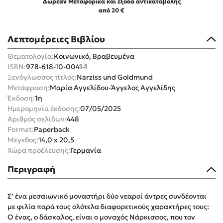
Δωρεάν Μεταφορικά και έξοδα αντικαταβολής
από 20 €
Λεπτομέρειες Βιβλίου
Θεματολογία:
Κοινωνικό, Βραβευμένα
Mel Robbins
ISBN:
978-618-10-0041-1
Ξενόγλωσσος τίτλος:
Narziss und Goldmund
Η μέθοδος Αφήστε τους
Μετάφραση:
Μαρία Αγγελίδου-Άγγελος Αγγελίδης
Έκδοση:
1η
Ημερομηνία έκδοσης:
07/05/2025
Αριθμός σελίδων:
448
Format:
Paperback
Μέγεθος:
14,0 x 20,5
Χώρα προέλευσης:
Γερμανία
Περιγραφή
Δημοφιλείς Συγγραφείς
Φυστίκι ΠουΚυλάει
Σ’ ένα μεσαιωνικό μοναστήρι δύο νεαροί άντρες συνδέονται
Παύλος Καστανάς
με φιλία παρά τους ολότελα διαφορετικούς χαρακτήρες τους:
Ο ένας, ο δάσκαλος, είναι ο μοναχός Νάρκισσος, που τον
El Sombrero