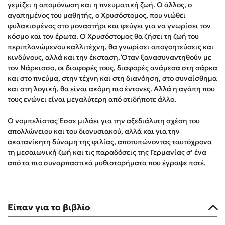
γεμίζει η απομόνωση και η πνευματική ζωή. Ο άλλος, ο
Στέφανος Ξενάκης
αγαπημένος του μαθητής, ο Χρυσόστομος, που νιώθει
Sebastian Fitzek
φυλακισμένος στο μοναστήρι και φεύγει για να γνωρίσει τον
κόσμο και τον έρωτα. Ο Χρυσόστομος θα ζήσει τη ζωή του
Freida McFadden
περιπλανώμενου καλλιτέχνη, θα γνωρίσει απογοητεύσεις και
Κατρίνα Τσάνταλη
κινδύνους, αλλά και την έκσταση. Όταν ξανασυναντηθούν με
Lucinda Riley
τον Νάρκισσο, οι διαφορές τους, διαφορές ανάμεσα στη σάρκα
και στο πνεύμα, στην τέχνη και στη διανόηση, στο συναίσθημα
Mimi Matthews
και στη λογική, θα είναι ακόμη πιο έντονες. Αλλά η αγάπη που
Benzamin Bécue
τους ενώνει είναι μεγαλύτερη από οτιδήποτε άλλο.
Rebecca Yarros
Ο νομπελίστας Έσσε μιλάει για την αξεδιάλυτη σχέση του
Teo Benedetti
απολλώνειου και του διονυσιακού, αλλά και για την
Τζένη Κουτσοδημητροπούλου
ακατανίκητη δύναμη της φιλίας, αποτυπώνοντας ταυτόχρονα
Emily Henry
τη μεσαιωνική ζωή και τις παραδόσεις της Γερμανίας σ’ ένα
από τα πιο συναρπαστικά μυθιστορήματα που έγραψε ποτέ.
Ali Hazelwood
Cori Doerrfeld
Pierdomenico Baccalario
Δανάη Ιμπραχήμ
Είπαν για το βιβλίο