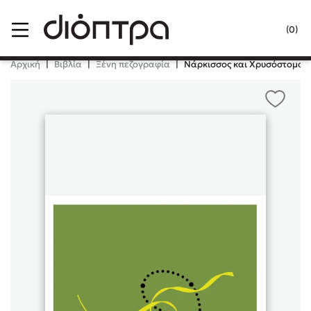
Menu
(0)
Κλείσιμο
Αρχική
|
Βιβλία
|
Ξένη πεζογραφία
|
Νάρκισσος και Χρυσόστομος
Δημοφιλή Βιβλία
Lidia Branković
Το ξενοδοχείο των συναισθημάτων
Χάρης Πολίτης
Καθρέφτης