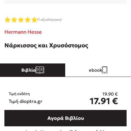
Κώστας Κρομμύδας
(1 αξιολόγηση)
Το λιμάνι μου είσαι εσύ
Hermann Hesse
Νάρκισσος και Χρυσόστομος
Ιωάννης Γλωσσόπουλος
Βιβλίο
ebook
Ένας γίγαντας στο σχολείο
19.90
€
Τιμή εκδότη
17.91
€
Τιμή dioptra.gr
Δανάη Δεληγεώργη
Αγορά Βιβλίου
Πάνω, κάτω, μπροστά, πίσω