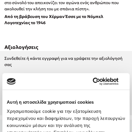
στο σύνολό του απεικονίζει τον αγώνα ενός ανθρώπου που
Προσεχείς εκδηλώσεις
ακολουθεί την κλήση του με σπάνια πίστη».
Η Δανάη Δεληγεώργη στον Πύργο Κύμης
Από τη βράβευση του Χέρμαν Έσσε με το Νόμπελ
Λογοτεχνίας το 1946
Ο Κώστας Κρομμύδας στο Παλαιοχώρι Καλαμπάκας
Ο Κώστας Κρομμύδας και η Μαρίνα Γιώτη στη Νικήτη
Χαλκιδικής
Ο Στέφανος Ξενάκης στη Χίο
Αξιολογήσεις
Ο Κώστας Κρομμύδας & η Μαρίνα Γιώτη στο 54o Φεστιβάλ
Συνδεθείτε ή κάντε εγγραφή για να γράψετε την αξιολόγησή
Βιβλίου στο Πεδίον του Άρεως
σας
Συνδέσου
Δημιουργία Λογαριασμού
Αυτή η ιστοσελίδα χρησιμοποιεί cookies
Χρησιμοποιούμε cookie για την εξατομίκευση
περιεχομένου και διαφημίσεων, την παροχή λειτουργιών
κοινωνικών μέσων και την ανάλυση της