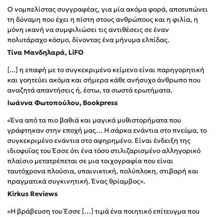
Ο νομπελίστας συγγραφέας, για μία ακόμα φορά, αποτυπώνει
Δημοφιλή Άρθρα
τη δύναμη που έχει η πίστη στους ανθρώπους και η φιλία, η
Τεστ: Ποιο αστυνομικό βιβλίο σου ταιριάζει για το καλοκαίρι;
μόνη ικανή να συμφιλιώσει τις αντιθέσεις σε έναν
πολυτάραχο κόσμο, δίνοντας ένα μήνυμα ελπίδας.
3 βιβλία βασισμένα σε αληθινά γεγονότα!
Τίνα Μανδηλαρά, LiFO
Ο εθισμός των παιδιών στις οθόνες δεν είναι «το πρόβλημα»
Μια λέξη που συχνά νιώθεις αλλά την αγνοείς
[...] η επαφή με το συγκεκριμένο κείμενο είναι παρηγορητική
και γοητεύει ακόμα και σήμερα κάθε ανήσυχο άνθρωπο που
Τι είναι η νευροποικιλότητα; Η Δρ. Δανάη Δεληγεώργη
αναζητά απαντήσεις ή, έστω, τα σωστά ερωτήματα.
απαντά!
Ιωάννα Φωτοπούλου, Bookpress
Συγχαρητήρια, Πέθανες! Μια ξενάγηση στον Άδη της
ελληνικής μυθολογίας
«Ένα από τα πιο βαθιά και μαγικά μυθιστορήματα που
Εύκολη συνταγή για chicken BBQ pizza από τον Άκη
γράφτηκαν στην εποχή μας… Η σάρκα ενάντια στο πνεύμα, το
Πετρετζίκη!
συγκεκριμένο ενάντια στο αφηρημένο. Είναι ένδειξη της
3 βιβλία που μπορείς να διαβάσεις σε μια μέρα!
ιδιοφυΐας του Έσσε ότι ένα τόσο στιλιζαρισμένο αλληγορικό
πλαίσιο μετατρέπεται σε μια τοιχογραφία που είναι
Διακοπές με τα παιδιά: Η ανάγκη μας για παύση σε μετωπική
ταυτόχρονα πλούσια, υπαινικτική, πολύπλοκη, στιβαρή και
σύγκρουση με τη δική τους για εκτόνωση
πραγματικά συγκινητική. Ένας θρίαμβος».
Πάνω, κάτω, μπροστά, πίσω; Κάνε το τεστ και ανακάλυψε την
Kirkus Reviews
τάση σου!
«Η βράβευση του Έσσε […] τιμά ένα ποιητικό επίτευγμα που