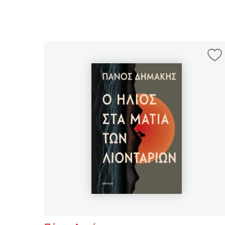
Δανάη Δεληγεώργη
Πάνω, κάτω, μπροστά, πίσω
Mel Robbins
Η μέθοδος Αφήστε τους