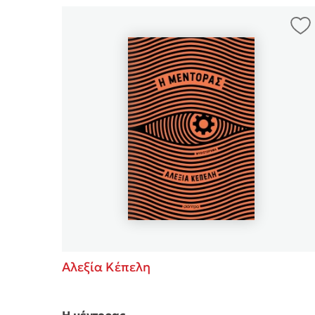
Αλεξία Κέπελη
Η μέντορας