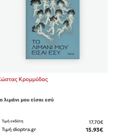
 BBQ pizza
βάσεις σε
νάγκη μας για
ση με τη
; Κάνε το
η σου!
Κώστας Κρομμύδας
ο λιμάνι μου είσαι εσύ
Τιμή εκδότη
17.70€
Τιμή dioptra.gr
15.93€