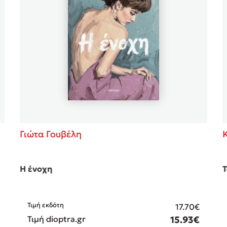
ros
Εύκολη συνταγή για chicken
από τον Άκη Πετρετζίκη!
i
3 βιβλία που μπορείς να δια
οδημητροπούλου
μια μέρα!
Διακοπές με τα παιδιά: Η α
d
παύση σε μετωπική σύγκρου
δική τους για εκτόνωση
ld
Πάνω, κάτω, μπροστά, πίσω
 Baccalario
τεστ και ανακάλυψε την τάσ
αχήμ
Γιώτα Γουβέλη
Η ένοχη
Τ
Τιμή εκδότη
17.70€
Τιμή dioptra.gr
15.93€