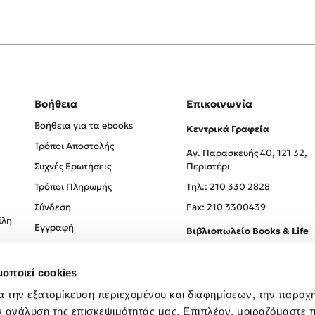
Βοήθεια
Επικοινωνία
Βοήθεια για τα ebooks
Κεντρικά Γραφεία
Τρόποι Αποστολής
Αγ. Παρασκευής 40, 121 32,
Συχνές Ερωτήσεις
Περιστέρι
Τρόποι Πληρωμής
Tηλ.: 210 330 2828
Σύνδεση
Fax: 210 3300439
ίλη
Εγγραφή
Βιβλιοπωλείο Books & Life
Σόλωνος 93-95, 106 78, Αθήν
μοποιεί cookies
Τηλ.:
210 330 0774
α την εξατομίκευση περιεχομένου και διαφημίσεων, την παροχ
ν ανάλυση της επισκεψιμότητάς μας. Επιπλέον, μοιραζόμαστε 