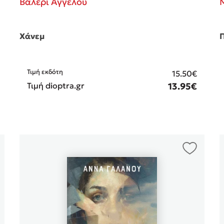
Βαλερί Αγγέλου
Χάνεμ
Π
Τιμή εκδότη
15.50€
Τιμή dioptra.gr
13.95€