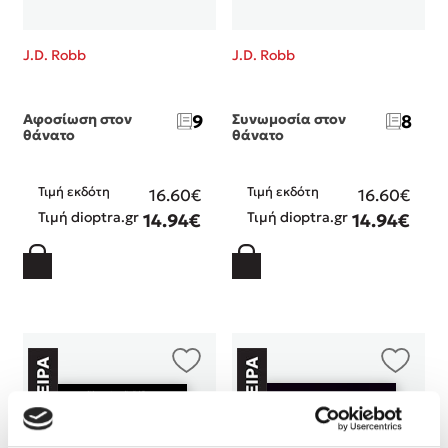
Στέφανος Ξενάκης
Sebastian Fitzek
J.D. Robb
J.D. Robb
Freida McFadden
Κατρίνα Τσάνταλη
Αφοσίωση στον
9
Συνωμοσία στον
8
Lucinda Riley
θάνατο
θάνατο
Mimi Matthews
Benzamin Bécue
Τιμή εκδότη
Τιμή εκδότη
16.60€
16.60€
Rebecca Yarros
Τιμή dioptra.gr
Τιμή dioptra.gr
14.94€
14.94€
Teo Benedetti
Τζένη Κουτσοδημητροπούλου
Emily Henry
Ali Hazelwood
Cori Doerrfeld
Pierdomenico Baccalario
Δανάη Ιμπραχήμ