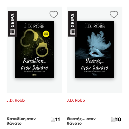
Κώστας Κρομμύδας
Το λιμάνι μου είσαι εσύ
Ιωάννης Γλωσσόπουλος
Ένας γίγαντας στο σχολείο
J.D. Robb
J.D. Robb
Δανάη Δεληγεώργη
Καταδίκη στον
11
Θεατής… στον
10
θάνατο
θάνατο
Πάνω, κάτω, μπροστά, πίσω