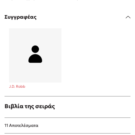
Συγγραφέας
Sebastian Fitzek
Playlist
J.D. Robb
Στέφανος Ξενάκης
Βιβλία της σειράς
Το λεξικό της ζωής σου
11 Αποτελέσματα