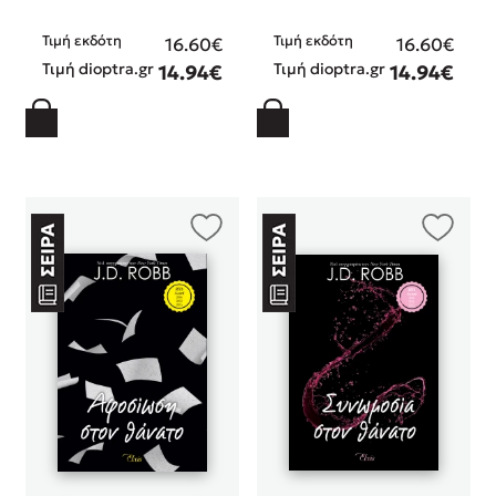
Τιμή εκδότη
Τιμή εκδότη
16.60€
16.60€
Τιμή dioptra.gr
Τιμή dioptra.gr
14.94€
14.94€
Mel Robbins
Η μέθοδος Αφήστε τους
Δημοφιλείς Συγγραφείς
Φυστίκι ΠουΚυλάει
Παύλος Καστανάς
El Sombrero