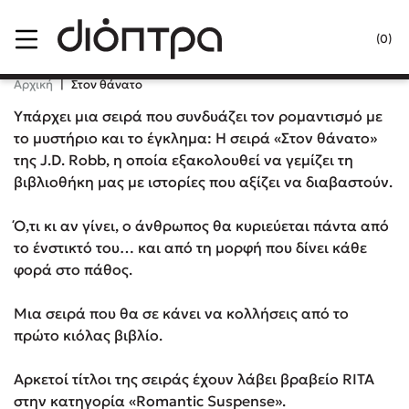
Menu
(0)
Κλείσιμο
Αρχική
|
Στον θάνατο
Υπάρχει μια σειρά που συνδυάζει τον ρομαντισμό με
το μυστήριο και το έγκλημα: Η σειρά «Στον θάνατο»
Δημοφιλή Βιβλία
της J.D. Robb, η οποία εξακολουθεί να γεμίζει τη
βιβλιοθήκη μας με ιστορίες που αξίζει να διαβαστούν.
Lidia Branković
Ό,τι κι αν γίνει, ο άνθρωπος θα κυριεύεται πάντα από
Το ξενοδοχείο των συναισθημάτων
το ένστικτό του… και από τη μορφή που δίνει κάθε
φορά στο πάθος.
Μια σειρά που θα σε κάνει να κολλήσεις από το
πρώτο κιόλας βιβλίο.
Χάρης Πολίτης
Αρκετοί τίτλοι της σειράς έχουν λάβει βραβείο RITA
Καθρέφτης
στην κατηγορία «Romantic Suspense».