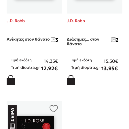
J.D. Robb
J.D. Robb
Ανίκητες στον θάνατο
3
Διάσημες... στον
2
θάνατο
Τιμή εκδότη
Τιμή εκδότη
14.35€
15.50€
Τιμή dioptra.gr
Τιμή dioptra.gr
12.92€
13.95€