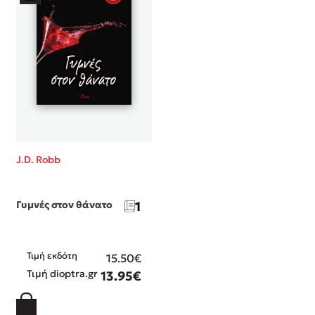
J.D. Robb
Γυμνές στον θάνατο
1
Τιμή εκδότη
15.50€
Τιμή dioptra.gr
13.95€