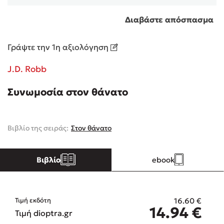
Διαβάστε απόσπασμα
Κώστας Κρομμύδας
Γράψτε την 1η αξιολόγηση
Το λιμάνι μου είσαι εσύ
J.D. Robb
Συνωμοσία στον θάνατο
Ιωάννης Γλωσσόπουλος
Βιβλίο της σειράς:
Στον θάνατο
Ένας γίγαντας στο σχολείο
Βιβλίο
ebook
Δανάη Δεληγεώργη
16.60
€
Τιμή εκδότη
14.94
€
Τιμή dioptra.gr
Πάνω, κάτω, μπροστά, πίσω