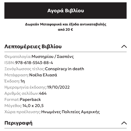
Αγορά Βιβλίου
Δωρεάν Μεταφορικά και έξοδα αντικαταβολής
από 20 €
Mel Robbins
Λεπτομέρειες Βιβλίου
Η μέθοδος Αφήστε τους
Θεματολογία:
Μυστηρίου / Σασπένς
ISBN:
978-618-5543-88-4
Ξενόγλωσσος τίτλος:
Conspiracy in death
Μετάφραση:
Νοέλα Ελιασά
Έκδοση:
1η
Ημερομηνία έκδοσης:
19/10/2022
Αριθμός σελίδων:
464
Format:
Paperback
Δημοφιλείς Συγγραφείς
Μέγεθος:
14,0 x 20,5
Φυστίκι ΠουΚυλάει
Χώρα προέλευσης:
Ηνωμένες Πολιτείες Αμερικής
Παύλος Καστανάς
Περιγραφή
El Sombrero