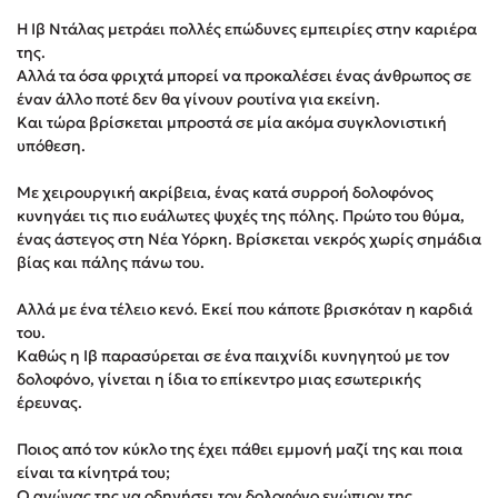
Στέφανος Ξενάκης
Η Ιβ Ντάλας μετράει πολλές επώδυνες εμπειρίες στην καριέρα
Sebastian Fitzek
της.
Αλλά τα όσα φριχτά μπορεί να προκαλέσει ένας άνθρωπος σε
Freida McFadden
έναν άλλο ποτέ δεν θα γίνουν ρουτίνα για εκείνη.
Κατρίνα Τσάνταλη
Και τώρα βρίσκεται μπροστά σε μία ακόμα συγκλονιστική
Lucinda Riley
υπόθεση.
Mimi Matthews
Με χειρουργική ακρίβεια, ένας κατά συρροή δολοφόνος
Benzamin Bécue
κυνηγάει τις πιο ευάλωτες ψυχές της πόλης. Πρώτο του θύμα,
Rebecca Yarros
ένας άστεγος στη Νέα Υόρκη. Βρίσκεται νεκρός χωρίς σημάδια
βίας και πάλης πάνω του.
Teo Benedetti
Τζένη Κουτσοδημητροπούλου
Αλλά με ένα τέλειο κενό. Εκεί που κάποτε βρισκόταν η καρδιά
Emily Henry
του.
Καθώς η Ιβ παρασύρεται σε ένα παιχνίδι κυνηγητού με τον
Ali Hazelwood
δολοφόνο, γίνεται η ίδια το επίκεντρο μιας εσωτερικής
Cori Doerrfeld
έρευνας.
Pierdomenico Baccalario
Ποιος από τον κύκλο της έχει πάθει εμμονή μαζί της και ποια
Δανάη Ιμπραχήμ
είναι τα κίνητρά του;
Ο αγώνας της να οδηγήσει τον δολοφόνο ενώπιον της