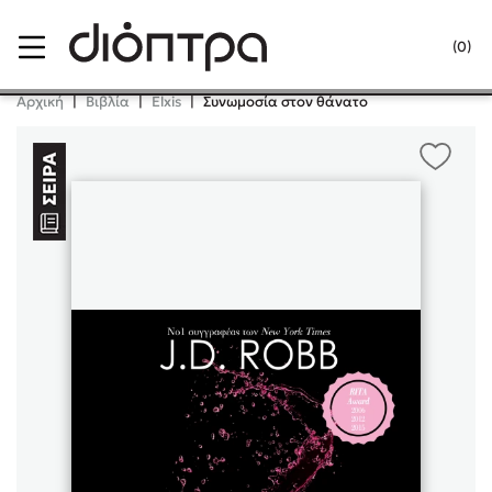
Menu
(0)
Κλείσιμο
Αρχική
|
Βιβλία
|
Elxis
|
Συνωμοσία στον θάνατο
Δημοφιλή Βιβλία
Lidia Branković
Το ξενοδοχείο των συναισθημάτων
Χάρης Πολίτης
Καθρέφτης