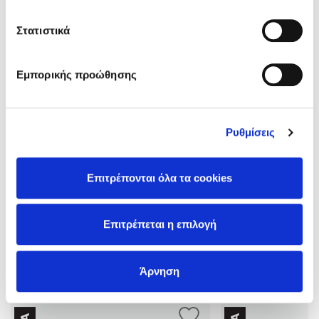
Στατιστικά
Εμπορικής προώθησης
Η J.D. Robb, λογοτεχνικό ψευδώνυμο της Nora Roberts, Νο1
Ρυθμίσεις
best seller συγγραφέως στη λίστα των New York Times,
υπογράφει την best seller σειρά Στον Θάνατο, επίσης Νο1 στην
αντίστοιχη λίστα των New York Times. Στη φουτουριστική αυτή
Επιτρέπονται όλα τα cookies
σειρά μυστηρίου και αγωνίας πρωταγωνιστεί η Ιβ Ντάλας,
Δες περισσότερα
υπαστυνόμος στο Αστυνομικό Τμήμα της Νέας Υόρκης, με
σκοτεινό παρελθόν. Παρότι αρχικά προοριζόταν για τριλογία,
Επιτρέπεται η επιλογή
έ …
Άρνηση
Βιβλία της Συγγραφέως