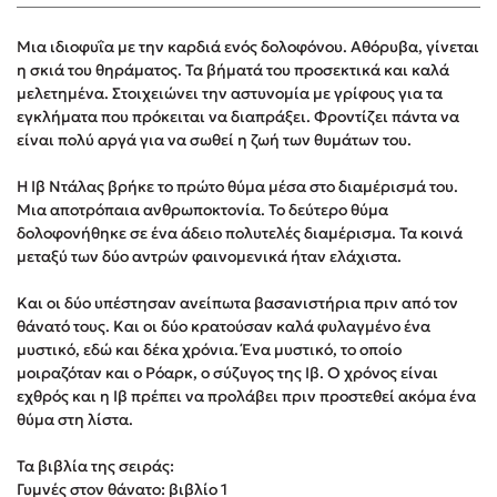
Στέφανος Ξενάκης
Mια ιδιοφυΐα με την καρδιά ενός δολοφόνου. Αθόρυβα, γίνεται
Sebastian Fitzek
η σκιά του θηράματος. Τα βήματά του προσεκτικά και καλά
Freida McFadden
μελετημένα. Στοιχειώνει την αστυνομία με γρίφους για τα
Κατρίνα Τσάνταλη
εγκλήματα που πρόκειται να διαπράξει. Φροντίζει πάντα να
είναι πολύ αργά για να σωθεί η ζωή των θυμάτων του.
Lucinda Riley
Mimi Matthews
H Ιβ Ντάλας βρήκε το πρώτο θύμα μέσα στο διαμέρισμά του.
Benzamin Bécue
Μια αποτρόπαια ανθρωποκτονία. Το δεύτερο θύμα
δολοφονήθηκε σε ένα άδειο πολυτελές διαμέρισμα. Τα κοινά
Rebecca Yarros
μεταξύ των δύο αντρών φαινομενικά ήταν ελάχιστα.
Teo Benedetti
Τζένη Κουτσοδημητροπούλου
Και οι δύο υπέστησαν ανείπωτα βασανιστήρια πριν από τον
θάνατό τους. Και οι δύο κρατούσαν καλά φυλαγμένο ένα
Emily Henry
μυστικό, εδώ και δέκα χρόνια. Ένα μυστικό, το οποίο
Ali Hazelwood
μοιραζόταν και ο Ρόαρκ, ο σύζυγος της Ιβ. Ο χρόνος είναι
Cori Doerrfeld
εχθρός και η Ιβ πρέπει να προλάβει πριν προστεθεί ακόμα ένα
θύμα στη λίστα.
Pierdomenico Baccalario
Δανάη Ιμπραχήμ
Τα βιβλία της σειράς:
Γυμνές στον θάνατο: βιβλίο 1