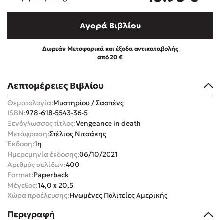
Αγορά Βιβλίου
Δωρεάν Μεταφορικά και έξοδα αντικαταβολής
από 20 €
Mel Robbins
Λεπτομέρειες Βιβλίου
Η μέθοδος Αφήστε τους
Θεματολογία:
Μυστηρίου / Σασπένς
ISBN:
978-618-5543-36-5
Ξενόγλωσσος τίτλος:
Vengeance in death
Μετάφραση:
Στέλιος Νιτσάκης
Έκδοση:
1η
Ημερομηνία έκδοσης:
06/10/2021
Αριθμός σελίδων:
400
Δημοφιλείς Συγγραφείς
Format:
Paperback
Μέγεθος:
14,0 x 20,5
Φυστίκι ΠουΚυλάει
Χώρα προέλευσης:
Ηνωμένες Πολιτείες Αμερικής
Παύλος Καστανάς
Περιγραφή
El Sombrero