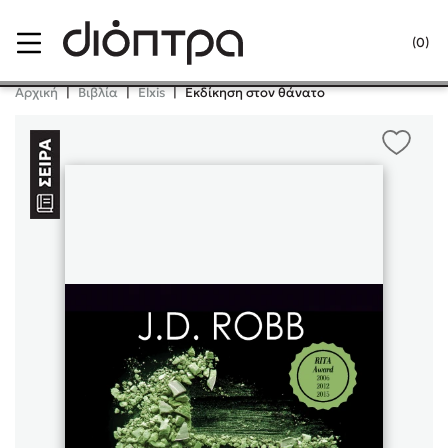
Menu
(0)
Κλείσιμο
Αρχική
|
Βιβλία
|
Elxis
|
Εκδίκηση στον θάνατο
Δημοφιλή Βιβλία
Lidia Branković
Το ξενοδοχείο των συναισθημάτων
Χάρης Πολίτης
Καθρέφτης