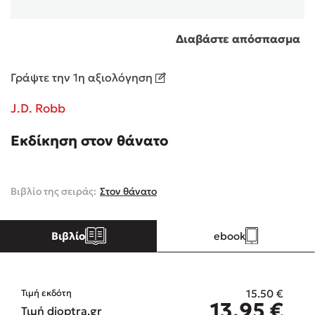
Κώστας Κρομμύδας
Διαβάστε απόσπασμα
Το λιμάνι μου είσαι εσύ
Γράψτε την 1η αξιολόγηση
J.D. Robb
Εκδίκηση στον θάνατο
Ιωάννης Γλωσσόπουλος
Βιβλίο της σειράς:
Στον θάνατο
Ένας γίγαντας στο σχολείο
Βιβλίο
ebook
Δανάη Δεληγεώργη
15.50
€
Τιμή εκδότη
13.95
€
Πάνω, κάτω, μπροστά, πίσω
Τιμή dioptra.gr