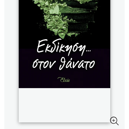
Sebastian Fitzek
Playlist
Στέφανος Ξενάκης
Το λεξικό της ζωής σου