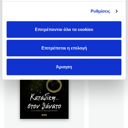
σκοτεινό παρελθόν. Παρότι αρχικά προοριζόταν για τριλογία,
έ …
Ρυθμίσεις
Επιτρέπονται όλα τα cookies
Βιβλία της Συγγραφέως
Επιτρέπεται η επιλογή
Άρνηση