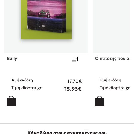
Bully
1
Ο ιππότης που αγ
Τιμή εκδότη
Τιμή εκδότη
17.70€
Τιμή dioptra.gr
Τιμή dioptra.gr
15.93€
Κάνε δώρα στους αγαπημένους σου