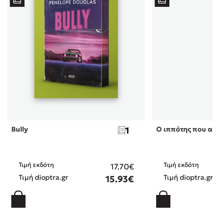
Bully
1
Ο ιππότης που αγ
Τιμή εκδότη
Τιμή εκδότη
17.70€
Τιμή dioptra.gr
Τιμή dioptra.gr
15.93€