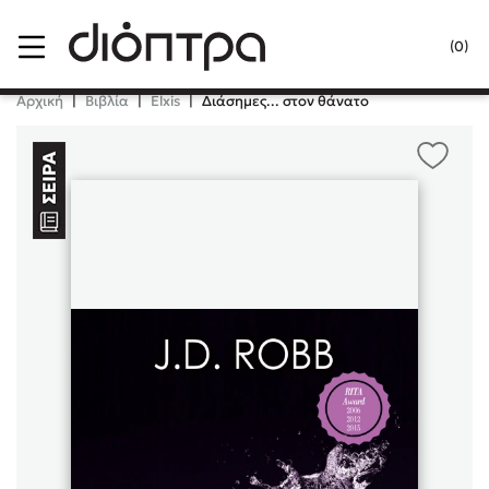
Menu
(0)
Κλείσιμο
Αρχική
|
Βιβλία
|
Elxis
|
Διάσημες... στον θάνατο
Δημοφιλή Βιβλία
Lidia Branković
Το ξενοδοχείο των συναισθημάτων
Χάρης Πολίτης
Καθρέφτης