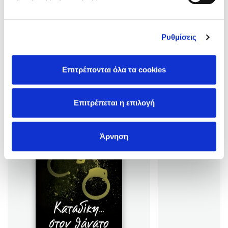
αντίστοιχη λίστα των New York Times. Στη φουτουριστική αυτή
σειρά μυστηρίου και αγωνίας πρωταγωνιστεί η Ιβ Ντάλας,
Δες περισσότερα
υπαστυνόμος στο Αστυνομικό Τμήμα της Νέας Υόρκης, με
Ρυθμίσεις
σκοτεινό παρελθόν. Παρότι αρχικά προοριζόταν για τριλογία,
έ …
Επιτρέπονται όλα τα cookies
Βιβλία της Συγγραφέως
Επιτρέπεται η επιλογή
Άρνηση