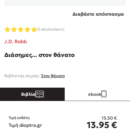
Διαβάστε απόσπασμα
Κώστας Κρομμύδας
Το λιμάνι μου είσαι εσύ
(2 αξιολογήσεις)
J.D. Robb
Διάσημες... στον θάνατο
Ιωάννης Γλωσσόπουλος
Βιβλίο της σειράς:
Στον θάνατο
Ένας γίγαντας στο σχολείο
Βιβλίο
ebook
Δανάη Δεληγεώργη
15.50
€
Τιμή εκδότη
13.95
€
Τιμή dioptra.gr
Πάνω, κάτω, μπροστά, πίσω