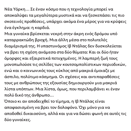
Στέφανος Ξενάκης
Νέα Υόρκη… Σε έναν κόσμο που η τεχνολογία μπορεί να
Sebastian Fitzek
αποκαλύψει τα μεγαλύτερα μυστικά και να ξεσκεπάσει τις πιο
Freida McFadden
σκοτεινές προθέσεις, υπάρχει ακόμα ένα μέρος για να κρύψεις
ένα έγκλημα: η καρδιά.
Κατρίνα Τσάνταλη
Μια γυναίκα βρίσκεται νεκρή στην άκρη ενός δρόμου υπό
Lucinda Riley
καταρρακτώδη βροχή. Μια άλλη μέσα στο πολυτελές
Mimi Matthews
διαμέρισμά της. Η υπαστυνόμος Ιβ Ντάλας δεν δυσκολεύεται
να βρει τη σχέση ανάμεσα στα δύο θύματα: Και οι δύο ήταν
Benzamin Bécue
όμορφες και εξαιρετικά πετυχημένες. Η λαμπερή ζωή τους
Rebecca Yarros
μονοπωλούσε τις σελίδες των κουτσομπολίστικων περιοδικών,
Teo Benedetti
ενώ και ο κοινωνικός τους κύκλος από μακριά έμοιαζε με
άσπιλο, πολύτιμο κόσμημα. Οι σχέσεις και αντιπαραθέσεις
Τζένη Κουτσοδημητροπούλου
τους με ανθρώπους της εξουσίας δημιουργούν μια μακριά
Emily Henry
λίστα υπόπτων. Μια λίστα, όμως, που περιλαμβάνει κι έναν
Ali Hazelwood
πολύ δικό της άνθρωπο…
Όποιο κι αν αποδειχθεί το τίμημα, η Ιβ Ντάλας είναι
Cori Doerrfeld
αποφασισμένη να βρει τον δολοφόνο. Όχι μόνο για να
Pierdomenico Baccalario
αποδοθεί δικαιοσύνη, αλλά και για να δώσει φωνή σε αυτές τις
Δανάη Ιμπραχήμ
δύο γυναίκες.