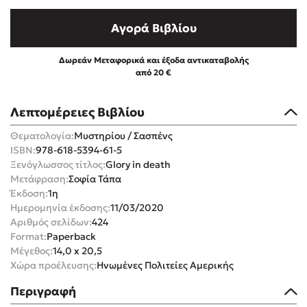
Αγορά Βιβλίου
Δωρεάν Μεταφορικά και έξοδα αντικαταβολής
από 20 €
Mel Robbins
Λεπτομέρειες Βιβλίου
Η μέθοδος Αφήστε τους
Θεματολογία:
Μυστηρίου / Σασπένς
ISBN:
978-618-5394-61-5
Ξενόγλωσσος τίτλος:
Glory in death
Μετάφραση:
Σοφία Τάπα
Έκδοση:
1η
Ημερομηνία έκδοσης:
11/03/2020
Αριθμός σελίδων:
424
Δημοφιλείς Συγγραφείς
Format:
Paperback
Μέγεθος:
14,0 x 20,5
Φυστίκι ΠουΚυλάει
Χώρα προέλευσης:
Ηνωμένες Πολιτείες Αμερικής
Παύλος Καστανάς
Περιγραφή
El Sombrero