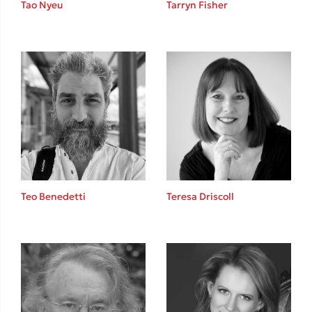
Tao Nyeu
Tarryn Fisher
Sebastian Fitzek
Playlist
Teo Benedetti
Teresa Driscoll
Στέφανος Ξενάκης
Το λεξικό της ζωής σου