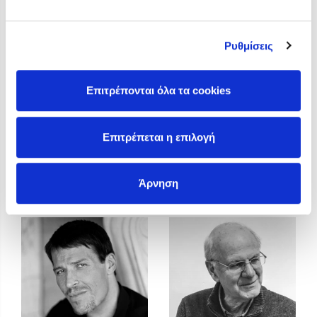
Προσεχείς εκδηλώσεις
Η Δανάη Δεληγεώργη στον Πύργο Κύμης
Ρυθμίσεις
Ο Κώστας Κρομμύδας στο Παλαιοχώρι Καλαμπάκας
Ο Κώστας Κρομμύδας και η Μαρίνα Γιώτη στη Νικήτη
Χαλκιδικής
Επιτρέπονται όλα τα cookies
Ο Στέφανος Ξενάκης στη Χίο
Ο Κώστας Κρομμύδας & η Μαρίνα Γιώτη στο 54o Φεστιβάλ
Επιτρέπεται η επιλογή
Βιβλίου στο Πεδίον του Άρεως
Tommaso Trevisani
Toni Yuly
Άρνηση