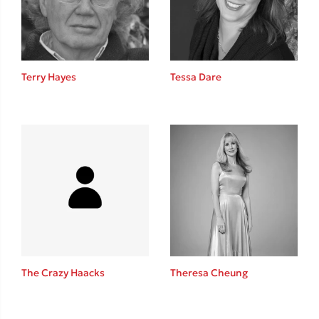
Κώστας Κρομμύδας
Το λιμάνι μου είσαι εσύ
Terry Hayes
Tessa Dare
Ιωάννης Γλωσσόπουλος
Ένας γίγαντας στο σχολείο
The Crazy Haacks
Theresa Cheung
Δανάη Δεληγεώργη
Πάνω, κάτω, μπροστά, πίσω