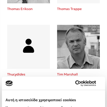
Στέφανος Ξενάκης
Thomas Erikson
Thomas Trappe
Sebastian Fitzek
Freida McFadden
Κατρίνα Τσάνταλη
Lucinda Riley
Mimi Matthews
Benzamin Bécue
Rebecca Yarros
Teo Benedetti
Τζένη Κουτσοδημητροπούλου
Emily Henry
Thucydides
Tim Marshall
Ali Hazelwood
Cori Doerrfeld
Pierdomenico Baccalario
Δανάη Ιμπραχήμ
Αυτή η ιστοσελίδα χρησιμοποιεί cookies