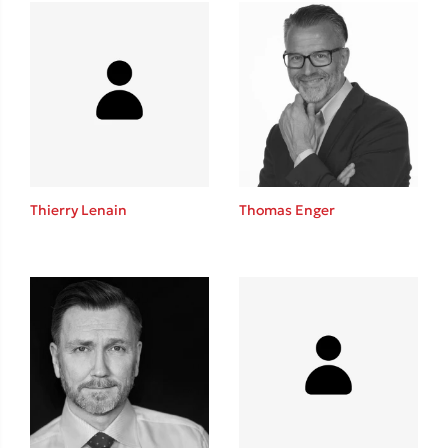
Mel Robbins
Η μέθοδος Αφήστε τους
Thierry Lenain
Thomas Enger
Δημοφιλείς Συγγραφείς
Φυστίκι ΠουΚυλάει
Παύλος Καστανάς
El Sombrero