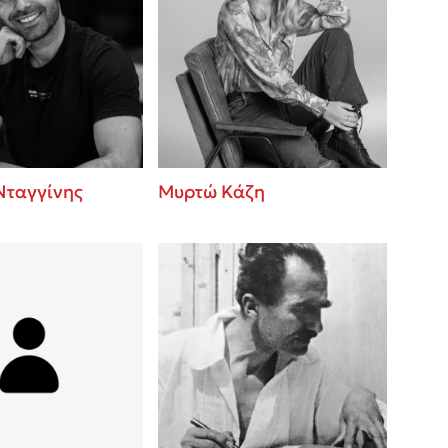
Νταγγίνης
Μυρτώ Κάζη