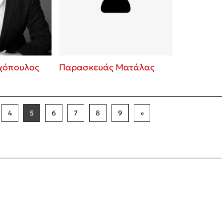
χόπουλος
Παρασκευάς Ματάλας
4
5
6
7
8
9
»