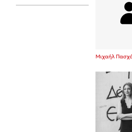
Young Adult
Μιχαήλ Πασχ