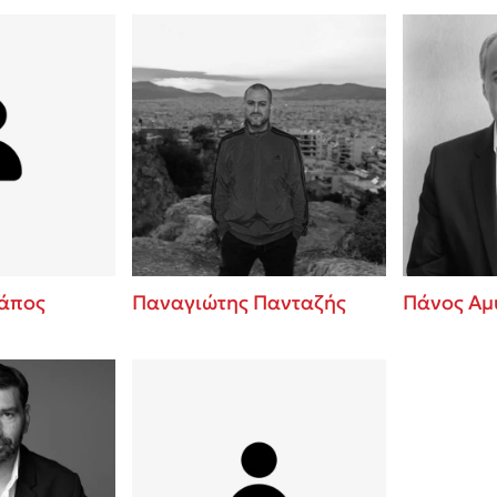
άπος
Παναγιώτης Πανταζής
Πάνος Αμ