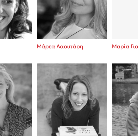
ros
Εύκολη συνταγή για chicken
από τον Άκη Πετρετζίκη!
i
3 βιβλία που μπορείς να δια
οδημητροπούλου
μια μέρα!
Διακοπές με τα παιδιά: Η α
d
παύση σε μετωπική σύγκρου
Μάρεα Λαουτάρη
Μαρία Γι
δική τους για εκτόνωση
ld
Πάνω, κάτω, μπροστά, πίσω
 Baccalario
τεστ και ανακάλυψε την τάσ
αχήμ