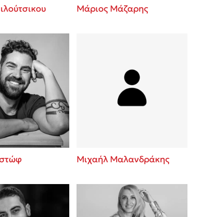
ιλούτσικου
Μάριος Μάζαρης
ιστώφ
Μιχαήλ Μαλανδράκης