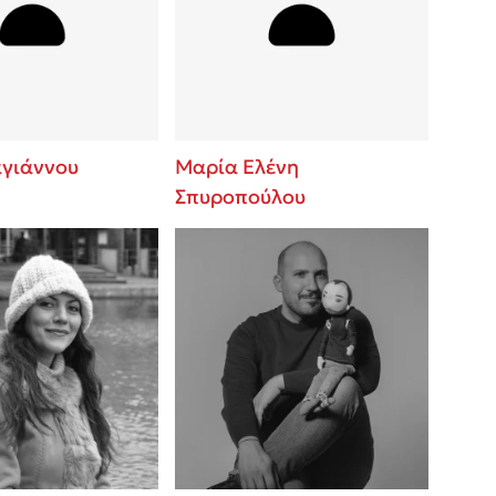
 BBQ pizza
βάσεις σε
νάγκη μας για
ση με τη
αγιάννου
Μαρία Ελένη
Σπυροπούλου
; Κάνε το
η σου!