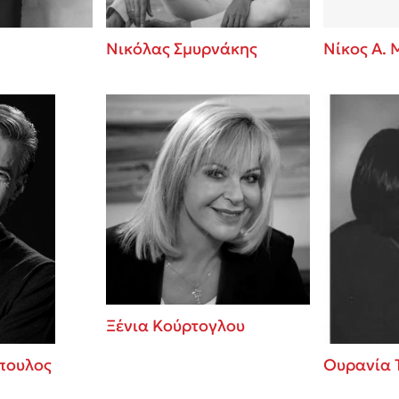
Νικόλας Σμυρνάκης
Νίκος Α. 
Ξένια Κούρτογλου
πουλος
Ουρανία 