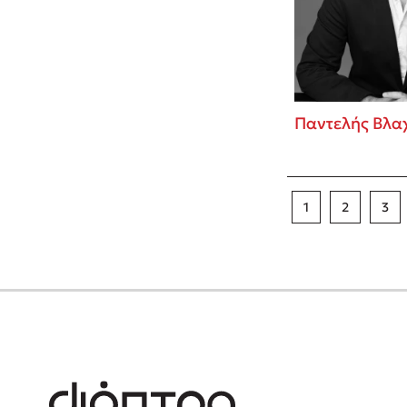
Παντελής Βλα
1
2
3