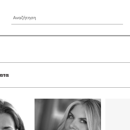
Αναζήτηση
ίς Συγγραφείς
Δημοφιλή Άρθρα
Κυλάει
3 βιβλία βασισμένα σε αλη
γεγονότα!
τανάς
Τεστ: Ποιο αστυνομικό βιβλ
ταιριάζει για το καλοκαίρι;
ματα
νάκης
Ο εθισμός των παιδιών στις
tzek
είναι «το πρόβλημα»
dden
Μια λέξη που συχνά νιώθεις
αγνοείς
νταλη
Τι είναι η νευροποικιλότητα;
y
Δανάη Δεληγεώργη απαντά
ews
Συγχαρητήρια, Πέθανες! Μι
cue
στον Άδη της ελληνικής μυ