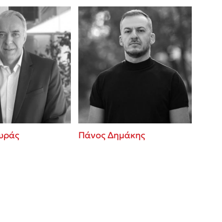
υράς
Πάνος Δημάκης