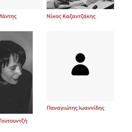
Μάντης
Νίκος Καζαντζάκης
Παναγιώτης Ιωαννίδης
Τουτουντζή