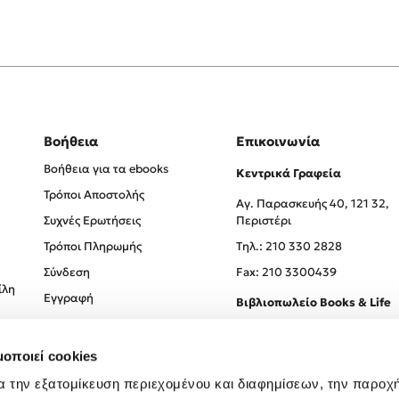
Βοήθεια
Επικοινωνία
Βοήθεια για τα ebooks
Κεντρικά Γραφεία
Τρόποι Αποστολής
Αγ. Παρασκευής 40, 121 32,
Συχνές Ερωτήσεις
Περιστέρι
Τρόποι Πληρωμής
Tηλ.: 210 330 2828
Σύνδεση
Fax: 210 3300439
ίλη
Εγγραφή
Βιβλιοπωλείο Books & Life
Σόλωνος 93-95, 106 78, Αθήν
μοποιεί cookies
Τηλ.:
210 330 0774
α την εξατομίκευση περιεχομένου και διαφημίσεων, την παροχ