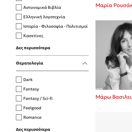
Μαρία Ρουσά
Αστυνομικά Βιβλία
Ελληνική λογοτεχνία
Δανάη Δεληγεώργη
Ιστορία - Φιλοσοφία - Πολιτισμοί
Πάνω, κάτω, μπροστά, πίσω
Κασετίνες
Λευκώματα - Έγχρωμοι οδηγοί
Δες περισσότερα
Μαγειρική
Mel Robbins
Θεματολογία
Η μέθοδος Αφήστε τους
Dark
Fantasy
Μάρω Βασιλε
Fantasy / Sci-fi
Feelgood
Romance
Upmarket
Δες περισσότερα