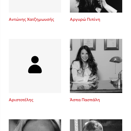
Αντώνης Χατζημωυσής
Αργυρώ Πιπίνη
Αριστοτέλης
Άσπα Πασπάλη