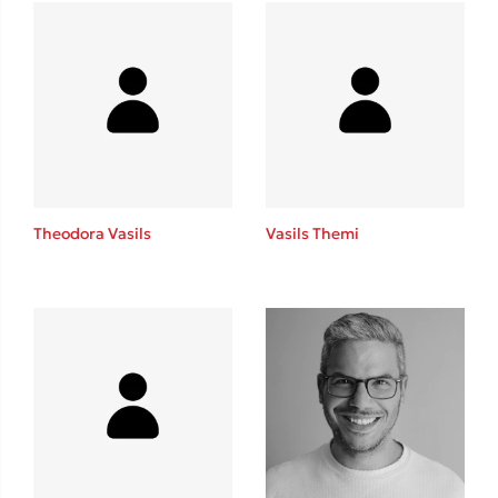
Mel Robbins
Η μέθοδος Αφήστε τους
Theodora Vasils
Vasils Themi
Δημοφιλείς Συγγραφείς
Φυστίκι ΠουΚυλάει
Παύλος Καστανάς
El Sombrero