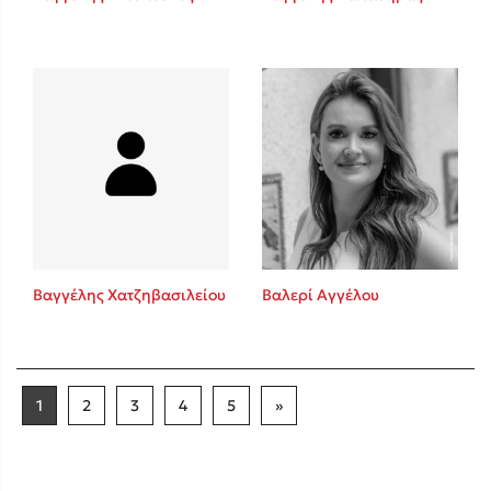
Βαγγέλης Χατζηβασιλείου
Βαλερί Αγγέλου
1
2
3
4
5
»