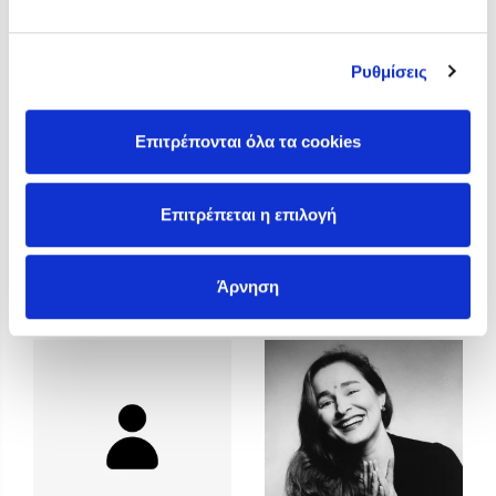
Προσεχείς εκδηλώσεις
Η Δανάη Δεληγεώργη στον Πύργο Κύμης
Ρυθμίσεις
Ο Κώστας Κρομμύδας στο Παλαιοχώρι Καλαμπάκας
Ο Κώστας Κρομμύδας και η Μαρίνα Γιώτη στη Νικήτη
Χαλκιδικής
Επιτρέπονται όλα τα cookies
Ο Στέφανος Ξενάκης στη Χίο
Ο Κώστας Κρομμύδας & η Μαρίνα Γιώτη στο 54o Φεστιβάλ
Επιτρέπεται η επιλογή
Βιβλίου στο Πεδίον του Άρεως
Άννα Γαλανού
Άννα Κοντολέων
Άρνηση