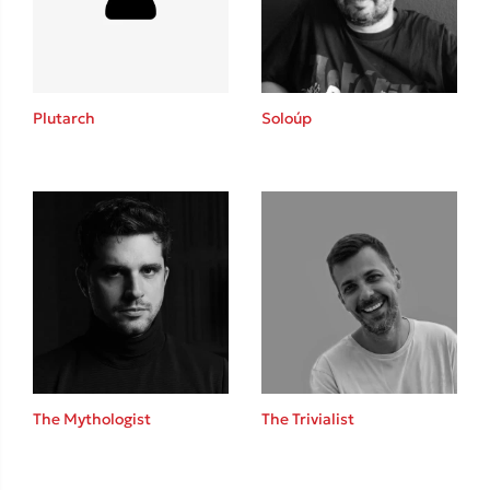
Κώστας Κρομμύδας
Το λιμάνι μου είσαι εσύ
Plutarch
Soloúp
Ιωάννης Γλωσσόπουλος
Ένας γίγαντας στο σχολείο
The Mythologist
The Trivialist
Δανάη Δεληγεώργη
Πάνω, κάτω, μπροστά, πίσω