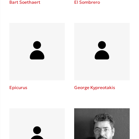
Bart Soethaert
El Sombrero
Sebastian Fitzek
Playlist
Epicurus
George Kypreotakis
Στέφανος Ξενάκης
Το λεξικό της ζωής σου