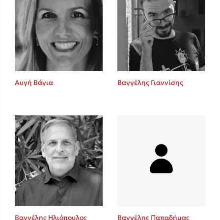
Αυγή Βάγια
Βαγγέλης Γιαννίσης
Βαγγέλης Ηλιόπουλος
Βαγγέλης Παπαδήμας