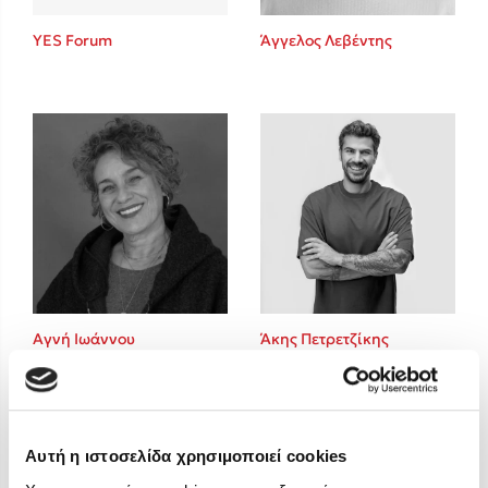
Στέφανος Ξενάκης
YES Forum
Άγγελος Λεβέντης
Sebastian Fitzek
Freida McFadden
Κατρίνα Τσάνταλη
Lucinda Riley
Mimi Matthews
Benzamin Bécue
Rebecca Yarros
Teo Benedetti
Τζένη Κουτσοδημητροπούλου
Emily Henry
Αγνή Ιωάννου
Άκης Πετρετζίκης
Ali Hazelwood
Cori Doerrfeld
Pierdomenico Baccalario
Δανάη Ιμπραχήμ
Αυτή η ιστοσελίδα χρησιμοποιεί cookies