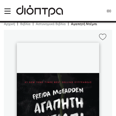
Menu
(0)
Κλείσιμο
Αρχική
|
Βιβλία
|
Αστυνομικά Βιβλία
|
Αγαπητή Ντέμπι
Δημοφιλή Βιβλία
Lidia Branković
Το ξενοδοχείο των συναισθημάτων
Χάρης Πολίτης
Καθρέφτης