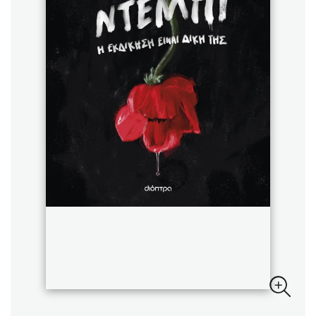
Sebastian Fitzek
Playlist
Στέφανος Ξενάκης
Το λεξικό της ζωής σου