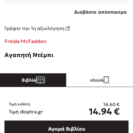
Διαβάστε απόσπασμα
Κώστας Κρομμύδας
Γράψτε την 1η αξιολόγηση
Το λιμάνι μου είσαι εσύ
Freida McFadden
Αγαπητή Ντέμπι
Ιωάννης Γλωσσόπουλος
Βιβλίο
ebook
Ένας γίγαντας στο σχολείο
16.60
€
Τιμή εκδότη
14.94
€
Τιμή dioptra.gr
Δανάη Δεληγεώργη
Αγορά Βιβλίου
Πάνω, κάτω, μπροστά, πίσω