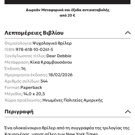
Δωρεάν Μεταφορικά και έξοδα αντικαταβολής
από 20 €
Λεπτομέρειες Βιβλίου
Mel Robbins
Θεματολογία:
Ψυχολογικό θρίλερ
ISBN:
978-618-10-0241-5
Η μέθοδος Αφήστε τους
Ξενόγλωσσος τίτλος:
Dear Debbie
Μετάφραση:
Κίκα Κραμβουσάνου
Έκδοση:
1η
Ημερομηνία έκδοσης:
18/02/2026
Αριθμός σελίδων:
344
Format:
Paperback
Μέγεθος:
14,0 x 20,5
Χώρα προέλευσης:
Ηνωμένες Πολιτείες Αμερικής
Δημοφιλείς Συγγραφείς
Περιγραφή
Φυστίκι ΠουΚυλάει
Παύλος Καστανάς
Ένα ολοκαίνουριο θρίλερ από τη συγγραφέα της τριλογίας της
El Sombrero
Καμαριέρας, μπεστ σέλερ των New York Times