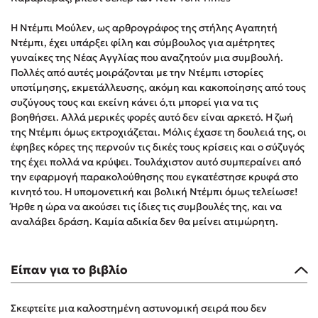
Στέφανος Ξενάκης
Η Ντέμπι Μούλεν, ως αρθρογράφος της στήλης Αγαπητή
Sebastian Fitzek
Ντέμπι, έχει υπάρξει φίλη και σύμβουλος για αμέτρητες
Freida McFadden
γυναίκες της Νέας Αγγλίας που αναζητούν μια συμβουλή.
Κατρίνα Τσάνταλη
Πολλές από αυτές μοιράζο­νται με την Ντέμπι ιστορίες
υποτίμησης, εκμετάλλευσης, ακόμη και κακοποίησης από τους
Lucinda Riley
συζύγους τους και εκείνη κάνει ό,τι μπορεί για να τις
Mimi Matthews
βοηθήσει. Αλλά μερικές φορές αυτό δεν είναι αρκετό.
Η ζωή
Benzamin Bécue
της Ντέμπι όμως εκτροχιάζεται. Μόλις έχασε τη δουλειά της, οι
έφηβες κόρες της περνούν τις δικές τους κρίσεις και ο σύζυγός
Rebecca Yarros
της έχει πολλά να κρύψει. Τουλάχιστον αυτό συμπεραίνει από
Teo Benedetti
την εφαρμογή παρακολούθησης που εγκατέστησε κρυφά στο
Τζένη Κουτσοδημητροπούλου
κινητό του.
Η υπομονετική και βολική Ντέμπι όμως τελείωσε!
Ήρθε η ώρα να ακούσει τις ίδιες τις συμβουλές της, και να
Emily Henry
αναλάβει δράση.
Καμία αδικία δεν θα μείνει ατιμώρητη.
Ali Hazelwood
Cori Doerrfeld
Είπαν για το βιβλίο
Pierdomenico Baccalario
Δανάη Ιμπραχήμ
Σκεφτείτε μια καλοστημένη αστυνομική σειρά που δεν