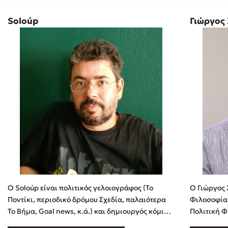
Soloúp
Γιώργος
Ο Soloúp είναι πολιτικός γελοιογράφος (Το
Ο Γιώργος 
Ποντίκι, περιοδικό δρόμου Σχεδία, παλαιότερα
Φιλοσοφία 
Το Βήμα, Goal news, κ.ά.) και δημιουργός κόμικς
Πολιτική Φ
(Βαβέλ, Γαλέρα, κ.ά.). Έχει σπουδάσει Πολιτικές
και πτυχίο