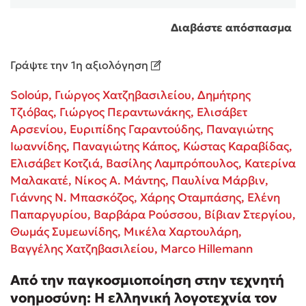
Διαβάστε απόσπασμα
Κώστας Κρομμύδας
Γράψτε την 1η αξιολόγηση
Το λιμάνι μου είσαι εσύ
Soloúp,
Γιώργος Χατζηβασιλείου,
Δημήτρης
Τζιόβας,
Γιώργος Περαντωνάκης,
Ελισάβετ
Αρσενίου,
Ευριπίδης Γαραντούδης,
Παναγιώτης
Ιωαννίδης,
Παναγιώτης Κάπος,
Κώστας Καραβίδας,
Ιωάννης Γλωσσόπουλος
Ελισάβετ Κοτζιά,
Βασίλης Λαμπρόπουλος,
Κατερίνα
Μαλακατέ,
Νίκος Α. Μάντης,
Παυλίνα Μάρβιν,
Ένας γίγαντας στο σχολείο
Γιάννης Ν. Μπασκόζος,
Χάρης Οταμπάσης,
Ελένη
Παπαργυρίου,
Βαρβάρα Ρούσσου,
Βίβιαν Στεργίου,
Θωμάς Συμεωνίδης,
Μικέλα Χαρτουλάρη,
Βαγγέλης Χατζηβασιλείου,
Marco Hillemann
Δανάη Δεληγεώργη
Από την παγκοσμιοποίηση στην τεχνητή
νοημοσύνη: Η ελληνική λογοτεχνία τον
Πάνω, κάτω, μπροστά, πίσω