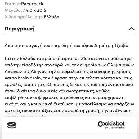
Format:
Paperback
Στέφανος Ξενάκης
Μέγεθος:
14,0 x 20,5
Sebastian Fitzek
Χώρα προέλευσης:
Ελλάδα
Freida McFadden
Περιγραφή
Κατρίνα Τσάνταλη
Lucinda Riley
Από την εισαγωγή του επιμελητή του τόμου Δημήτρη Τζιόβα
Mimi Matthews
Benzamin Bécue
Για την Ελλάδα το πρώτο τέταρτο του 21ου αιώνα σημαδεύτηκε
από την είσοδό της στο ευρώ και την ευφορία των Ολυμπιακών
Rebecca Yarros
Αγώνων της Αθήνας, την επισφάλεια της οικονομικής κρίσης
Teo Benedetti
και το brain drain, την έμφαση στην επιτελεστικότητα και στις
Τζένη Κουτσοδημητροπούλου
έμφυλες ταυτότητες. Οι πρώτες δεκαετίες του τρέχοντος αιώνα
ήταν ιδιαίτερα δυναμικές και ανατρεπτικές, καθώς
Emily Henry
επιβλήθηκαν οι ψηφιακές τεχνολογίες και κυριάρχησαν η
Ali Hazelwood
εικόνα και η κοινωνική δικτύωση, με αποτέλεσμα να υπάρξουν
Cori Doerrfeld
αρκετές ανακατατάξεις όσον αφορά τη γραφή, την ανάγνωση
και την επικοινωνία.
Pierdomenico Baccalario
Δανάη Ιμπραχήμ
Στόχος του βιβλίου είναι να χαρτογραφήσει τις τάσεις και τις
εξελίξεις στη νεοελληνική λογοτεχνία σε σχέση με τις διεθνείς