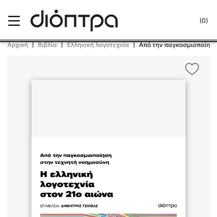
Menu
(0)
Κλείσιμο
Αρχική
|
Βιβλία
|
Ελληνική λογοτεχνία
|
Από την παγκοσμιοποίηση
Δημοφιλή Βιβλία
Lidia Branković
Το ξενοδοχείο των συναισθημάτων
Χάρης Πολίτης
Καθρέφτης