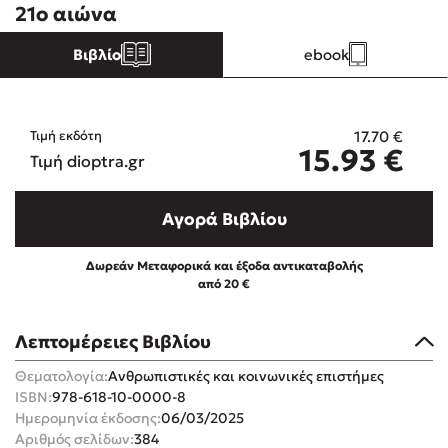
21ο αιώνα
Βιβλίο
ebook
Mel Robbins
17.70
€
Τιμή εκδότη
15.93
€
Τιμή dioptra.gr
Η μέθοδος Αφήστε τους
Αγορά Βιβλίου
Δωρεάν Μεταφορικά και έξοδα αντικαταβολής
από 20 €
Λεπτομέρειες Βιβλίου
Δημοφιλείς Συγγραφείς
Θεματολογία:
Ανθρωπιστικές και κοινωνικές επιστήμες
Φυστίκι ΠουΚυλάει
ISBN:
978-618-10-0000-8
Παύλος Καστανάς
Ημερομηνία έκδοσης:
06/03/2025
El Sombrero
Αριθμός σελίδων:
384