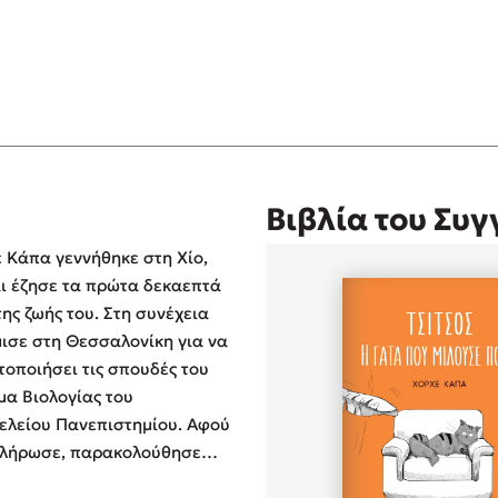
 διαβάσεις χωρίς δεύτερη σκέψη αν έχεις γάτα και οπωσδ
ε αρκετό χιούμορ, η ιστορία μίας γάτας με το όνομα Τσ
 γώ μία νουβέλα για τον δικό μου γάτο.
Βιβλία του Συ
 Κάπα γεννήθηκε στη Χίο,
ι έζησε τα πρώτα δεκαεπτά
της ζωής του. Στη συνέχεια
ο αιώνιος δυνάστης μας
ισε στη Θεσσαλονίκη για να
οποιήσει τις σπουδές του
μα Βιολογίας του
ό γραπτό λόγο και μηνύματα με βαθύ νόημα για την αγάπη
ελείου Πανεπιστημίου. Αφού
κλήρωσε, παρακολούθησε
ταπτυχιακό κύκλο σπουδών