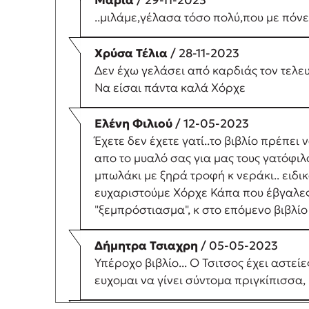
Μαρια
/ 29-11-2023
..μιλάμε,γέλασα τόσο πολύ,που με πόνε
Χρύσα Τέλια
/ 28-11-2023
Δεν έχω γελάσει από καρδιάς τον τελευτ
Να είσαι πάντα καλά Χόρχε
Ελένη Φιλιού
/ 12-05-2023
Έχετε δεν έχετε γατί..το βιβλίο πρέπει
απο το μυαλό σας για μας τους γατόφιλ
μπωλάκι με ξηρά τροφή κ νεράκι.. ειδικ
ευχαριστούμε Χόρχε Κάπα που έβγαλες σ
"ξεμπρόστιασμα", κ στο επόμενο βιβλίο
Δήμητρα Τσιαχρη
/ 05-05-2023
Υπέροχο βιβλίο... Ο Τσιτσος έχει αστεί
ευχομαι να γίνει σύντομα πριγκίπισσα,