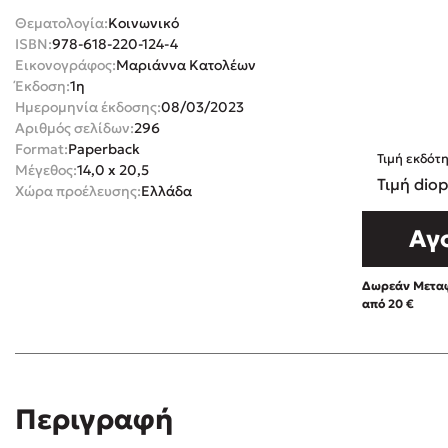
Θεματολογία:
Κοινωνικό
Rebecca Yar
Playlist
ISBN:
978-618-220-124-4
Teo Benedett
Εικονογράφος:
Μαριάννα Κατολέων
Έκδοση:
1η
Τζένη Κουτσ
Ημερομηνία έκδοσης:
08/03/2023
Emily Henry
Στέφανος Ξενάκης
Αριθμός σελίδων:
296
Ali Hazelwoo
Format:
Paperback
Τιμή εκδότ
Μέγεθος:
14,0 x 20,5
Το λεξικό της ζωής σου
Cori Doerrfe
Τιμή diop
Χώρα προέλευσης:
Ελλάδα
Pierdomenico
Αγ
Δανάη Ιμπρ
Κώστας Κρομμύδας
Δωρεάν Μεταφ
από 20 €
Το λιμάνι μου είσαι εσύ
Ιωάννης Γλωσσόπουλος
Περιγραφή
Διαβά
Ένας γίγαντας στο σχολείο