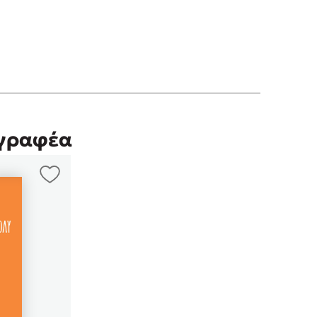
(5)
ήποτε αν δεν έχεις !!!
(4)
ίτσος, που μιλάει με ανθρώπινη φωνή.
(5)
γγραφέα
(5)
(5)
 προς τα γατάκια και την τέλεια σχέση