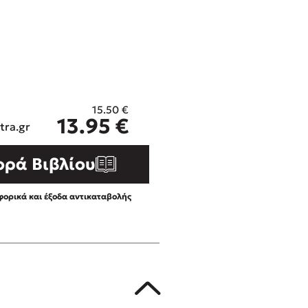
ros
3 βιβλία που μπορείς να δια
μια μέρα!
i
Εύκολη συνταγή για chicken
οδημητροπούλου
από τον Άκη Πετρετζίκη!
Διακοπές με τα παιδιά: Η α
d
παύση σε μετωπική σύγκρου
15.50
€
η
δική τους για εκτόνωση
13.95
€
ld
tra.gr
Πάνω, κάτω, μπροστά, πίσω
 Baccalario
τεστ και ανακάλυψε την τάσ
ορά Βιβλίου
αχήμ
ορικά και έξοδα αντικαταβολής
στε απόσπασμα