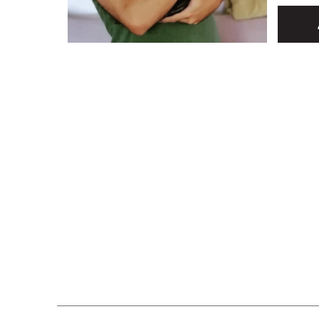
στην Εφ
Επανήλθ
τελευτα
παρατηρ