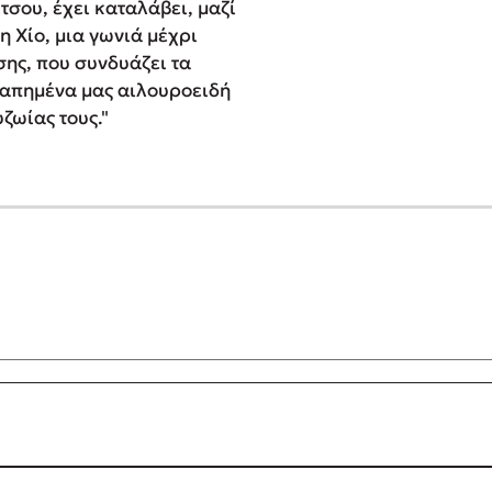
τσου, έχει καταλάβει, μαζί
τη Χίο, μια γωνιά μέχρι
σης, που συνδυάζει τα
γαπημένα μας αιλουροειδή
υζωίας τους."