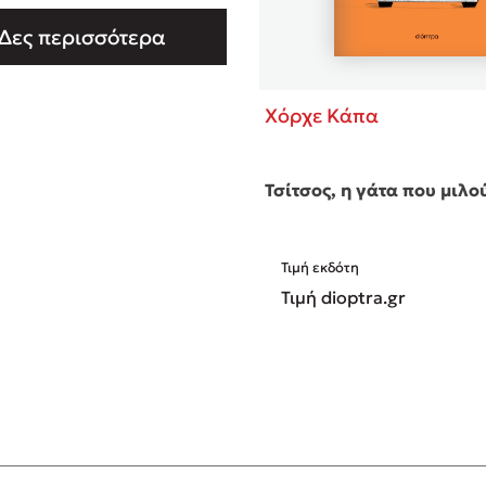
αρμοσμένη Γενετική.
Δες περισσότερα
ε στη Χίο, όπου ζει τα
ία έντεκα χρόνια. Αγαπά να
εί ό,τι συμβαίνει …
Χόρχε Κάπα
Τσίτσος, η γάτα που μιλ
Τιμή εκδότη
Τιμή dioptra.gr