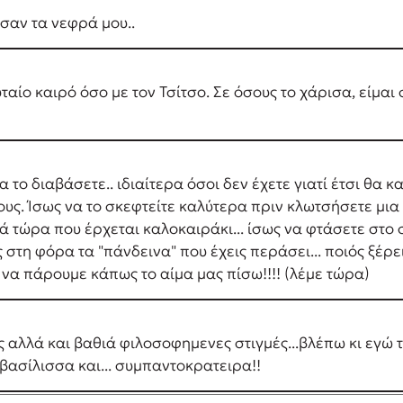
σαν τα νεφρά μου..
αίο καιρό όσο με τον Τσίτσο. Σε όσους το χάρισα, είμαι 
 να το διαβάσετε.. ιδιαίτερα όσοι δεν έχετε γιατί έτσι θ
ους. Ίσως να το σκεφτείτε καλύτερα πριν κλωτσήσετε μια 
ά τώρα που έρχεται καλοκαιράκι... ίσως να φτάσετε στο σ
τη φόρα τα "πάνδεινα" που έχεις περάσει... ποιός ξέρει
 να πάρουμε κάπως το αίμα μας πίσω!!!! (λέμε τώρα)
ες αλλά και βαθιά φιλοσοφημενες στιγμές...βλέπω κι εγώ τ
 βασίλισσα και... συμπαντοκρατειρα!!