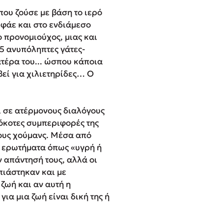
 που ζούσε με βάση το ιερό
 φάε και στο ενδιάμεσο
ο προνομιούχος, μιας και
15 ανυπόληπτες γάτες-
ατέρα του... ώσπου κάποια
βεί για χιλιετηρίδες… Ο
αι σε ατέρμονους διαλόγους
λόκοτες συμπεριφορές της
τους χούμανς. Μέσα από
α ερωτήματα όπως «υγρή ή
ν απάντησή τους, αλλά οι
πιάστηκαν και με
ζωή και αν αυτή η
ια μια ζωή είναι δική της ή