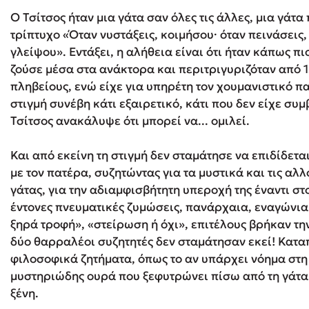
Ο Τσίτσος ήταν μια γάτα σαν όλες τις άλλες, μια γάτα
τρίπτυχο «Όταν νυστάξεις, κοιμήσου· όταν πεινάσεις,
Δανάη Δεληγεώργη
γλείψου». Εντάξει, η αλήθεια είναι ότι ήταν κάπως πι
ζούσε μέσα στα ανάκτορα και περιτριγυριζόταν από 
Πάνω, κάτω, μπροστά, πίσω
πληβείους, ενώ είχε για υπηρέτη τον χουμανιστικό π
στιγμή συνέβη κάτι εξαιρετικό, κάτι που δεν είχε συμ
Τσίτσος ανακάλυψε ότι μπορεί να... ομιλεί.
Mel Robbins
Και από εκείνη τη στιγμή δεν σταμάτησε να επιδίδετ
Η μέθοδος Αφήστε τους
με τον πατέρα, συζητώντας για τα μυστικά και τις αλ
γάτας, για την αδιαμφισβήτητη υπεροχή της έναντι σ
έντονες πνευματικές ζυμώσεις, πανάρχαια, εναγώνι
ξηρά τροφή», «στείρωση ή όχι», επιτέλους βρήκαν τη
δύο θαρραλέοι συζητητές δεν σταμάτησαν εκεί! Κατα
φιλοσοφικά ζητήματα, όπως το αν υπάρχει νόημα στη 
μυστηριώδης ουρά που ξεφυτρώνει πίσω από τη γάτα γ
ξένη.