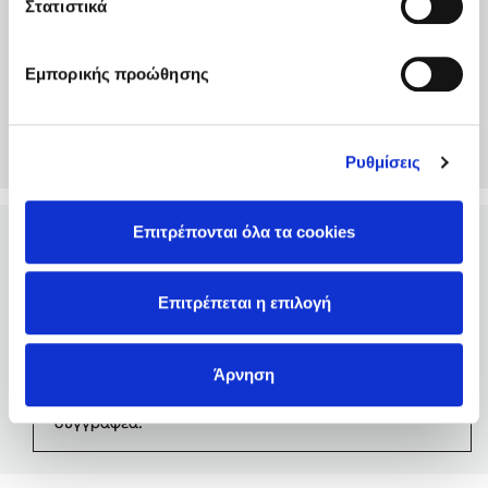
σας
Στατιστικά
Εμπορικής προώθησης
Συνδέσου
Δημιουργία Λογαριασμού
Ρυθμίσεις
Επιτρέπονται όλα τα cookies
Παναγιώτης
Παπαδημητρίου
/ 25-
(5)
Επιτρέπεται η επιλογή
07-2025
Ένα βιβλίο γεμάτο απίστευτες πληροφορίες. Πολλές
λεπτομέρειες και αναδρομές στην ιστορία. Πολύ
Άρνηση
χρήσιμο . Σχηματίζεις ολοκληρωμένη εικόνα για το
διάστημα και την κατάκτηση τού. Πολλά μπράβο στον
συγγραφέα.