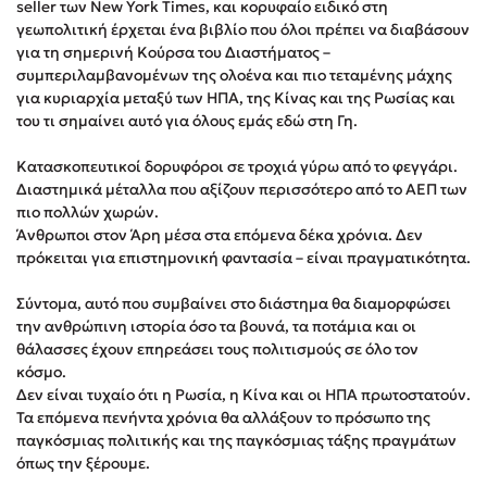
seller των New York Times, και κορυφαίο ειδικό στη
Στέφανος Ξενάκης
γεωπολιτική έρχεται ένα βιβλίο που όλοι πρέπει να διαβάσουν
Sebastian Fitzek
για τη σημερινή Κούρσα του Διαστήματος –
συμπεριλαμβανομένων της ολοένα και πιο τεταμένης μάχης
Freida McFadden
για κυριαρχία μεταξύ των ΗΠΑ, της Κίνας και της Ρωσίας και
Κατρίνα Τσάνταλη
του τι σημαίνει αυτό για όλους εμάς εδώ στη Γη.
Lucinda Riley
Κατασκοπευτικοί δορυφόροι σε τροχιά γύρω από το φεγγάρι.
Mimi Matthews
Διαστημικά μέταλλα που αξίζουν περισσότερο από το ΑΕΠ των
Benzamin Bécue
πιο πολλών χωρών.
Rebecca Yarros
Άνθρωποι στον Άρη μέσα στα επόμενα δέκα χρόνια. Δεν
πρόκειται για επιστημονική φαντασία – είναι πραγματικότητα.
Teo Benedetti
Τζένη Κουτσοδημητροπούλου
Σύντομα, αυτό που συμβαίνει στο διάστημα θα διαμορφώσει
Emily Henry
την ανθρώπινη ιστορία όσο τα βουνά, τα ποτάμια και οι
θάλασσες έχουν επηρεάσει τους πολιτισμούς σε όλο τον
Ali Hazelwood
κόσμο.
Cori Doerrfeld
Δεν είναι τυχαίο ότι η Ρωσία, η Κίνα και οι ΗΠΑ πρωτοστατούν.
Pierdomenico Baccalario
Τα επόμενα πενήντα χρόνια θα αλλάξουν το πρόσωπο της
παγκόσμιας πολιτικής και της παγκόσμιας τάξης πραγμάτων
Δανάη Ιμπραχήμ
όπως την ξέρουμε.