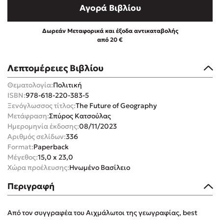
Αγορά Βιβλίου
Δωρεάν Μεταφορικά και έξοδα αντικαταβολής
από 20 €
Mel Robbins
Λεπτομέρειες Βιβλίου
Θεματολογία:
Πολιτική
Η μέθοδος Αφήστε τους
ISBN:
978-618-220-383-5
Ξενόγλωσσος τίτλος:
The Future of Geography
Μετάφραση:
Σπύρος Κατσούλας
Ημερομηνία έκδοσης:
08/11/2023
Αριθμός σελίδων:
336
Format:
Paperback
Μέγεθος:
15,0 x 23,0
Χώρα προέλευσης:
Ηνωμένο Βασίλειο
Δημοφιλείς Συγγραφείς
Περιγραφή
Φυστίκι ΠουΚυλάει
Παύλος Καστανάς
Από τον συγγραφέα του Αιχμάλωτοι της γεωγραφίας, best
El Sombrero