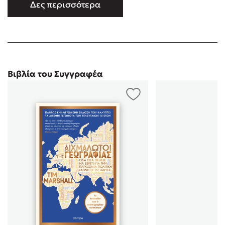
Μακεδονία, Κόσοβο, Αφγανιστάν, Ιράκ, Λίβανο και Ισραήλ,
Δες περισσότερα
ενώ έχει καλύψει τρεις αμερικανικές προεδρικές εκλογές. Το
μπλογκ του Foreign Matters βρισκόταν ανάμεσα στα
υποψήφια για …
Βιβλία του Συγγραφέα