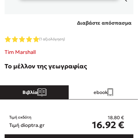
Κώστας Κρομμύδας
Διαβάστε απόσπασμα
Το λιμάνι μου είσαι εσύ
(1 αξιολόγηση)
Tim Marshall
Το μέλλον της γεωγραφίας
Ιωάννης Γλωσσόπουλος
Ένας γίγαντας στο σχολείο
Βιβλίο
ebook
18.80
€
Τιμή εκδότη
Δανάη Δεληγεώργη
16.92
€
Τιμή dioptra.gr
Πάνω, κάτω, μπροστά, πίσω