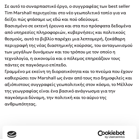
Δημοφιλή Άρθρα
Σε αυτό το συναρπαστικό έργο, ο συγγραφέας των best seller
Tim Marshall περιηγείται στο νέο γεωπολιτικό τοπίο για να
3 βιβλία βασισμένα σε αληθινά γεγονότα!
δείξει πώς φτάσαμε ως εδώ και πού οδεύουμε.
Βασισμένο σε εκτενή έρευνα και στα πιο πρόσφατα δεδομένα
Τεστ: Ποιο αστυνομικό βιβλίο σου ταιριάζει για το καλοκαίρι;
από υπηρεσίες πληροφοριών, κυβερνήσεις και πολιτικούς
Ο εθισμός των παιδιών στις οθόνες δεν είναι «το πρόβλημα»
θεσμούς, αυτό το βιβλίο παρέχει μια λεπτομερή, ξεκάθαρη
Μια λέξη που συχνά νιώθεις αλλά την αγνοείς
περιγραφή της νέας διαστημικής κούρσας, του ανταγωνισμού
των μεγάλων δυνάμεων και του τρόπου με τον οποίο η
Τι είναι η νευροποικιλότητα; Η Δρ. Δανάη Δεληγεώργη
τεχνολογία, η οικονομία και ο πόλεμος επηρεάζουν τους
απαντά!
πάντες σε παγκόσμιο επίπεδο.
Συγχαρητήρια, Πέθανες! Μια ξενάγηση στον Άδη της
Γραμμένο με εκείνη τη διορατικότητα και το πνεύμα που έχουν
ελληνικής μυθολογίας
καθιερώσει τον Marshall ως έναν από τους πιο δημοφιλείς και
3 βιβλία που μπορείς να διαβάσεις σε μια μέρα!
αξιόπιστους συγγραφείς γεωπολιτικής στον κόσμο, το Μέλλον
Εύκολη συνταγή για chicken BBQ pizza από τον Άκη
της γεωγραφίας είναι ένα βασικό ανάγνωσμα για την
Πετρετζίκη!
παγκόσμια δύναμη, την πολιτική και το αύριο της
ανθρωπότητας.
Διακοπές με τα παιδιά: Η ανάγκη μας για παύση σε μετωπική
σύγκρουση με τη δική τους για εκτόνωση
Πάνω, κάτω, μπροστά, πίσω; Κάνε το τεστ και ανακάλυψε την
τάση σου!
Είπαν για το βιβλίο