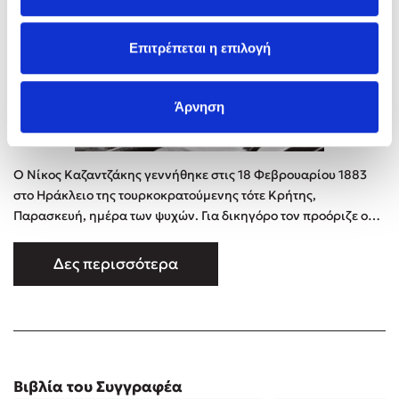
Επιτρέπεται η επιλογή
Άρνηση
Ο Νίκος Καζαντζάκης γεννήθηκε στις 18 Φεβρουαρίου 1883
στο Ηράκλειο της τουρκοκρατούμενης τότε Κρήτης,
Παρασκευή, ημέρα των ψυχών. Για δικηγόρο τον προόριζε ο
πατέρας του, ο καπετάν Μιχάλης, αφού πρώτα τον μύησε στην
αγάπη και στο δέος της λευτεριάς. Στα Γράμματα εμφανίστηκε
Δες περισσότερα
με δοκίμια και άλλα κείμενα το 1906, έτος αποφοίτησής του
(με άριστα) από τη Νομική Σχολή τού Πανεπιστημίου Αθηνών.
Το πτ …
Βιβλία του Συγγραφέα