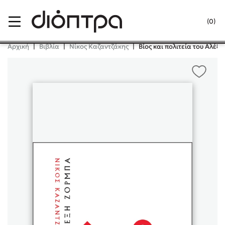
Menu
(0)
Κλείσιμο
Αρχική
|
Βιβλία
|
Νίκος Καζαντζάκης
|
Βίος και πολιτεία του Αλέξ
Δημοφιλή Βιβλία
Lidia Branković
Το ξενοδοχείο των συναισθημάτων
Χάρης Πολίτης
Καθρέφτης