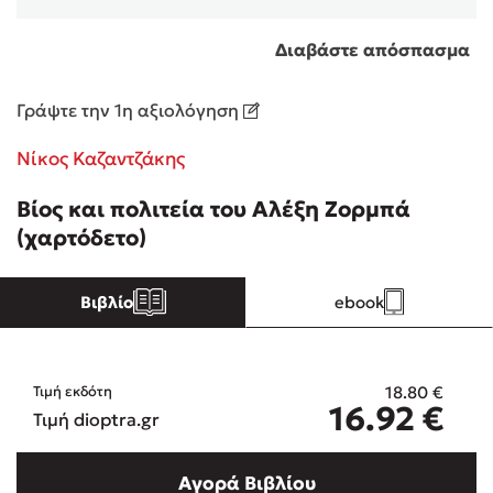
Διαβάστε απόσπασμα
Κώστας Κρομμύδας
Το λιμάνι μου είσαι εσύ
Γράψτε την 1η αξιολόγηση
Νίκος Καζαντζάκης
Βίος και πολιτεία του Αλέξη Ζορμπά
(χαρτόδετο)
Ιωάννης Γλωσσόπουλος
Βιβλίο
ebook
Ένας γίγαντας στο σχολείο
18.80
€
Τιμή εκδότη
16.92
€
Τιμή dioptra.gr
Δανάη Δεληγεώργη
Αγορά Βιβλίου
Πάνω, κάτω, μπροστά, πίσω