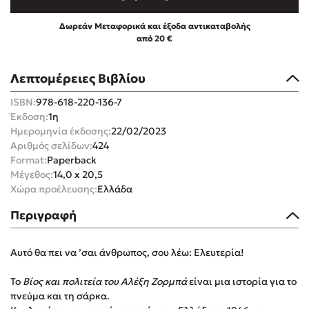
Δωρεάν Μεταφορικά και έξοδα αντικαταβολής
από 20 €
Λεπτομέρειες Βιβλίου
Mel Robbins
ISBN:
978-618-220-136-7
Έκδοση:
1η
Η μέθοδος Αφήστε τους
Ημερομηνία έκδοσης:
22/02/2023
Αριθμός σελίδων:
424
Format:
Paperback
Μέγεθος:
14,0 x 20,5
Χώρα προέλευσης:
Ελλάδα
Περιγραφή
Δημοφιλείς Συγγραφείς
Αυτό θα πει να ’σαι άνθρωπος, σου λέω: Ελευτερία!
Φυστίκι ΠουΚυλάει
Το
Βίος και πολιτεία του Αλέξη Ζορμπά
είναι μια ιστορία για το
Παύλος Καστανάς
πνεύμα και τη σάρκα.
El Sombrero