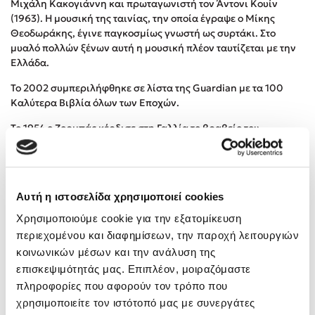
Μιχάλη Κακογιάννη και πρωταγωνιστή τον Άντονι Κουίν
Προσεχείς εκδηλώσεις
(1963). Η μουσική της ταινίας, την οποία έγραψε ο Μίκης
Θεοδωράκης, έγινε παγκοσμίως γνωστή ως συρτάκι. Στο
Ο Κώστας Κρομμύδας στο Παλαιοχώρι Καλαμπάκας
μυαλό πολλών ξένων αυτή η μουσική πλέον ταυτίζεται με την
Ο Κώστας Κρομμύδας και η Μαρίνα Γιώτη στη Νικήτη
Ελλάδα.
Χαλκιδικής
Ο Στέφανος Ξενάκης στη Χίο
Το 2002 συμπεριλήφθηκε σε λίστα της Guardian με τα 100
Καλύτερα Βιβλία όλων των Εποχών.
Ο Κώστας Κρομμύδας & η Μαρίνα Γιώτη στο 54o Φεστιβάλ
Βιβλίου στο Πεδίον του Άρεως
Το 1954 ο Ζορμπάς κέρδισε στη Γαλλία το βραβείο του
Ο Βαγγέλης Ηλιόπουλος & η Τζένη Κουτσοδημητροπούλου στο
καλύτερου ξένου μυθιστορήματος.
54o Φεστιβάλ Βιβλίου στο Πεδίον του Άρεως
Αυτή η ιστοσελίδα χρησιμοποιεί cookies
Είπαν για το βιβλίο
Χρησιμοποιούμε cookie για την εξατομίκευση
περιεχομένου και διαφημίσεων, την παροχή λειτουργιών
Η έκδοση αυτή είναι ακόμα μία επιτυχημένη εκδοχή του
κοινωνικών μέσων και την ανάλυση της
σπουδαίου αυτού έργου, που αποκαθιστά στην κοινή
συνείδηση τη μεγάλη προσωπικότητα του Νίκου Καζαντζάκη.
επισκεψιμότητάς μας. Επιπλέον, μοιραζόμαστε
πληροφορίες που αφορούν τον τρόπο που
Ανθούλα Δανιήλ, diastixo.gr
χρησιμοποιείτε τον ιστότοπό μας με συνεργάτες