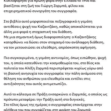
Κυκλοφόρησε για πρώτη φορά στην Ελλάδα το 1946 και
Στέφανος Ξενάκης
βασίζεται στη ζωή του Γιώργη Ζορμπά, φίλου και
επιχειρηματικού συνεργάτη του συγγραφέα.
Sebastian Fitzek
Freida McFadden
Στο βιβλίο αυτό μορφοποιείται πεζογραφικά η γεμάτη
Κατρίνα Τσάνταλη
αντιθέσεις ψυχή του Καζαντζάκη, καθώς αποκαλύπτεται για
άλλη μια φορά η στοχαστική του διάθεση.
Lucinda Riley
Με μια σημαντική όμως διαφοροποίηση: ο Καζαντζάκης
Mimi Matthews
κατορθώνει να δώσει στον στοχασμό του ανάλαφρη διάθεση,
Benzamin Bécue
να τον μετουσιώσει σε ελεύθερη, απρόσκοπτη αφήγηση.
Rebecca Yarros
Πιο συγκεκριμένα, η γεμάτη αντινομίες, όπως ειπώθηκε, ψυχή
Teo Benedetti
του, η οποία κατευθύνει την κοσμοθεωρία του, στο Βίος και
Τζένη Κουτσοδημητροπούλου
πολιτεία του Αλέξη Ζορμπά περιστρέφεται κυρίως γύρω από
τη βασική ανησυχία του συγγραφέα: την πάλη ανάμεσα στη
Emily Henry
θέληση του ανθρώπου για ελευθερία και εντέλει στις
Ali Hazelwood
αντιξοότητες που αυτός αντιμετωπίζει.
Cori Doerrfeld
Αυτό το κάλεσμα σε Πράξη ενσαρκώνει ο Ζορμπάς, ο οποίος ως
Pierdomenico Baccalario
πρότυπο μεταφέρει την Πράξη αυτή στο διηνεκές.
Δανάη Ιμπραχήμ
Στο τέλος όμως της ημέρας ο συγγραφέας επανέρχεται στην
αλήθεια του που συνοψίζεται στη φράση του Ζορμπά: