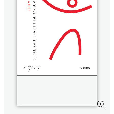
Sebastian Fitzek
Playlist
Στέφανος Ξενάκης
Το λεξικό της ζωής σου