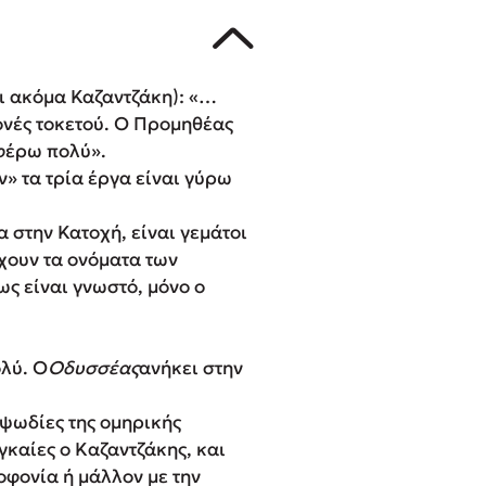
χι ακόμα Καζαντζάκη): «…
ονές τοκετού. Ο Προμηθέας
οφέρω πολύ».
ν» τα τρία έργα είναι γύρω
 στην Κατοχή, είναι γεμάτοι
έχουν τα ονόματα των
ως είναι γνωστό, μόνο ο
λύ. Ο
Oδυσσέας
ανήκει στην
αψωδίες της ομηρικής
γκαίες ο Kαζαντζάκης, και
οφονία ή μάλλον με την