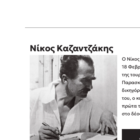
Νίκος Καζαντζάκης
Ο Νίκος
18 Φεβρ
της του
Παρασκε
δικηγόρ
του, ο 
πρώτα τ
στο δέος 
Γράμματ
και άλλ