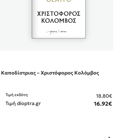
Καποδίστριας – Χριστόφορος Κολόμβος
Σόδο
Τιμή εκδότη
18.80€
Τιμ
Τιμή dioptra.gr
16.92€
Τιμ