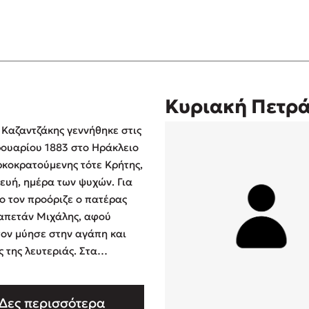
Κυριακή Πετρ
 Καζαντζάκης γεννήθηκε στις
ουαρίου 1883 στο Ηράκλειο
ρκοκρατούμενης τότε Κρήτης,
υή, ημέρα των ψυχών. Για
ο τον προόριζε ο πατέρας
καπετάν Μιχάλης, αφού
ον μύησε στην αγάπη και
της λευτεριάς. Στα
α εμφανίστηκε με δοκίμια
α κ …
Δες περισσότερα