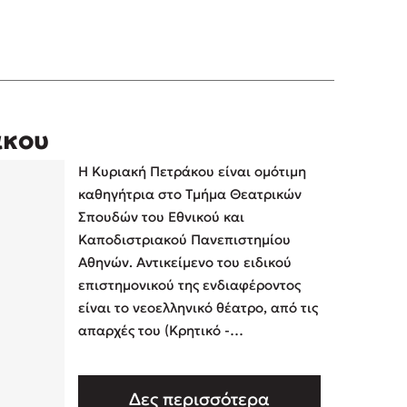
άκου
H Kυριακή Πετράκου είναι ομότιμη
καθηγήτρια στο Tμήμα Θεατρικών
Σπουδών του Εθνικού και
Καποδιστριακού Πανεπιστημίου
Aθηνών. Αντικείμενο του ειδικού
επιστημονικού της ενδιαφέροντος
είναι το νεοελληνικό θέατρο, από τις
απαρχές του (Κρητικό -
Επτανησιακό) μέχρι σήμερα, ενώ
έχει ασχοληθεί και με το αρχ …
Δες περισσότερα