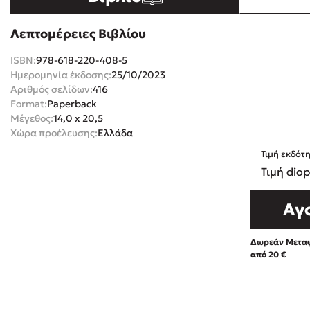
Rebecca Yar
Playlist
Λεπτομέρειες Βιβλίου
Teo Benedett
ISBN:
978-618-220-408-5
Τζένη Κουτσ
Ημερομηνία έκδοσης:
25/10/2023
Emily Henry
Στέφανος Ξενάκης
Αριθμός σελίδων:
416
Ali Hazelwoo
Format:
Paperback
Μέγεθος:
14,0 x 20,5
Το λεξικό της ζωής σου
Cori Doerrfe
Χώρα προέλευσης:
Ελλάδα
Pierdomenico
Τιμή εκδότ
Δανάη Ιμπρ
Τιμή diop
Κώστας Κρομμύδας
Αγ
Το λιμάνι μου είσαι εσύ
Δωρεάν Μεταφ
από 20 €
Ιωάννης Γλωσσόπουλος
Διαβά
Ένας γίγαντας στο σχολείο