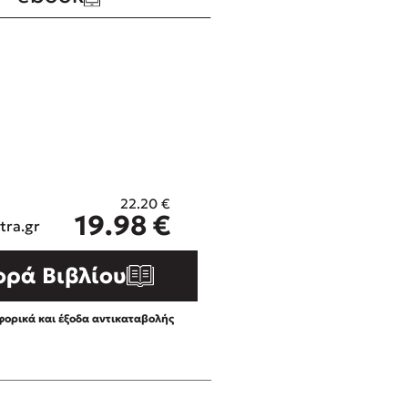
ros
Εύκολη συνταγή για chicken
από τον Άκη Πετρετζίκη!
i
3 βιβλία που μπορείς να δια
οδημητροπούλου
μια μέρα!
Διακοπές με τα παιδιά: Η α
d
παύση σε μετωπική σύγκρου
δική τους για εκτόνωση
ld
Πάνω, κάτω, μπροστά, πίσω
 Baccalario
τεστ και ανακάλυψε την τάσ
22.20
€
η
αχήμ
19.98
€
tra.gr
ορά Βιβλίου
ορικά και έξοδα αντικαταβολής
στε απόσπασμα