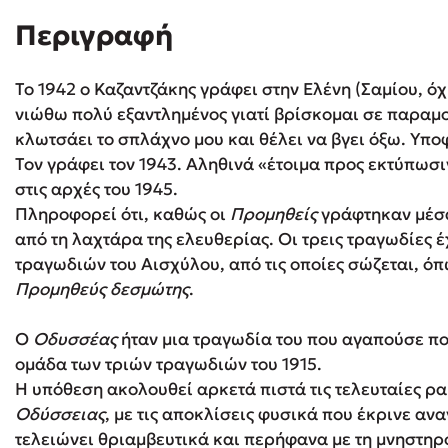
Περιγραφή
Δανάη Δεληγεώργη
Το 1942 ο Καζαντζάκης γράφει στην Ελένη (Σαμίου, ό
Πάνω, κάτω, μπροστά, πίσω
νιώθω πολύ εξαντλημένος γιατί βρίσκομαι σε παραμ
κλωτσάει το σπλάχνο μου και θέλει να βγει όξω. Υπ
Τον γράφει τον 1943. Αληθινά «έτοιμα προς εκτύπωσι
στις αρχές του 1945.
Mel Robbins
Πληροφορεί ότι, καθώς οι
Προμηθείς
γράφτηκαν μέσα
από τη λαχτάρα της ελευθερίας. Οι τρεις τραγωδίες 
Η μέθοδος Αφήστε τους
τραγωδιών του Αισχύλου, από τις οποίες σώζεται, όπ
Προμηθεύς δεσμώτης
.
O
Oδυσσέας
ήταν μια τραγωδία του που αγαπούσε πο
ομάδα των τριών τραγωδιών του 1915.
Η υπόθεση ακολουθεί αρκετά πιστά τις τελευταίες ρ
Oδύσσειας
, με τις αποκλίσεις φυσικά που έκρινε ανα
τελειώνει θριαμβευτικά και περήφανα με τη μνηστηρ