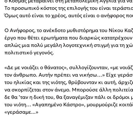
ο Κοσμάς μεταβαίνει στη μεταπολεμική Αγγλία για να
Το προσωπικό κόστος της επιλογής του είναι τεράστιο
Όμως αυτό είναι το χρέος, αυτός είναι ο ανήφορος πο
Ο Ανήφορος, το ανέκδοτο μυθιστόρημα του Νίκου Καζ
έργο που θέτει ερωτήματα που διαρκώς κατατρέχουν
απλώς μια πολύ μεγάλη λογοτεχνική στιγμή για τη χ
πολιτιστικό γεγονός.
«Δε με νοιάζει ο θάνατος», συλλογίζουνταν, «με νοιάζ
τον άνθρωπο. Αυτήν πρέπει να νικήσω…» Είχε γεράσει
του ηλικίας και της νιότης, θρύβουνταν κι αυτή, άρχιζ
να σκορπίζεται στον άνεμο. Μπορούσε άλλη πολιτεία
δε θα ’ταν η δική του, θα ξαναγέμιζαν πάλι οι δρόμοι 
του νιότη… «Αγαπημένο Κάστρο», μουρμούριζε κοιτάζ
«γεράσαμε...»