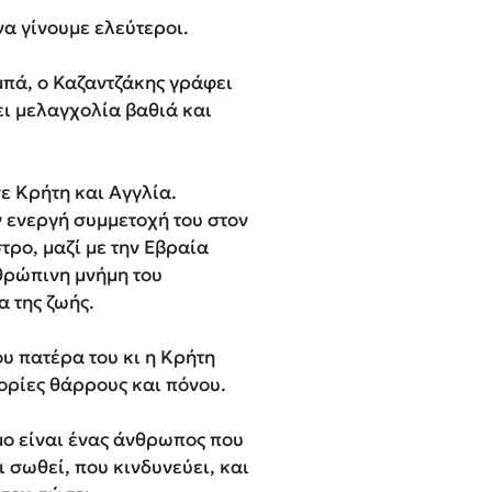
α γίνουμε ελεύτεροι.
μπά, ο Καζαντζάκης γράφει
ει μελαγχολία βαθιά και
ε Κρήτη και Αγγλία.
ν ενεργή συμμετοχή του στον
τρο, μαζί με την Εβραία
νθρώπινη μνήμη του
α της ζωής.
ου πατέρα του κι η Κρήτη
ορίες θάρρους και πόνου.
μο είναι ένας άνθρωπος που
 σωθεί, που κινδυνεύει, και