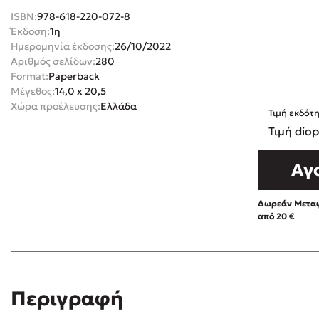
ISBN:
978-618-220-072-8
Rebecca Yar
Playlist
Έκδοση:
1η
Teo Benedett
Ημερομηνία έκδοσης:
26/10/2022
Αριθμός σελίδων:
280
Τζένη Κουτσ
Format:
Paperback
Emily Henry
Στέφανος Ξενάκης
Μέγεθος:
14,0 x 20,5
Ali Hazelwoo
Χώρα προέλευσης:
Ελλάδα
Τιμή εκδότ
Το λεξικό της ζωής σου
Cori Doerrfe
Τιμή diop
Pierdomenico
Αγ
Δανάη Ιμπρ
Κώστας Κρομμύδας
Δωρεάν Μεταφ
από 20 €
Το λιμάνι μου είσαι εσύ
Ιωάννης Γλωσσόπουλος
Περιγραφή
Δείτε το
video
Ένας γίγαντας στο σχολείο