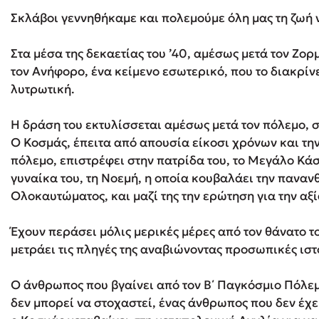
Σκλάβοι γεννηθήκαμε και πολεμούμε όλη μας τη ζωή ν
Δανάη Δεληγεώργη
Στα μέσα της δεκαετίας του ’40, αμέσως μετά τον Ζορ
τον Ανήφορο, ένα κείμενο εσωτερικό, που το διακρίν
Πάνω, κάτω, μπροστά, πίσω
λυτρωτική.
Η δράση του εκτυλίσσεται αμέσως μετά τον πόλεμο, σ
Ο Κοσμάς, έπειτα από απουσία είκοσι χρόνων και τη
Mel Robbins
πόλεμο, επιστρέφει στην πατρίδα του, το Μεγάλο Κάσ
Η μέθοδος Αφήστε τους
γυναίκα του, τη Νοεμή, η οποία κουβαλάει την πανα
Ολοκαυτώματος, και μαζί της την ερώτηση για την αξί
Έχουν περάσει μόλις μερικές μέρες από τον θάνατο τ
μετράει τις πληγές της αναβιώνοντας προσωπικές ιστ
Ο άνθρωπος που βγαίνει από τον Β΄ Παγκόσμιο Πόλε
δεν μπορεί να στοχαστεί, ένας άνθρωπος που δεν έχει