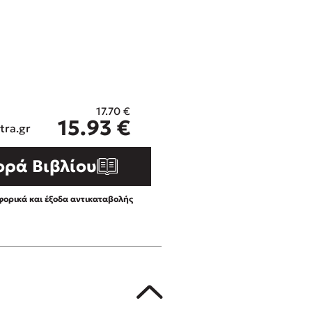
ros
Εύκολη συνταγή για chicken
από τον Άκη Πετρετζίκη!
i
3 βιβλία που μπορείς να δια
οδημητροπούλου
μια μέρα!
Διακοπές με τα παιδιά: Η α
d
παύση σε μετωπική σύγκρου
17.70
€
η
δική τους για εκτόνωση
15.93
€
ld
tra.gr
Πάνω, κάτω, μπροστά, πίσω
 Baccalario
τεστ και ανακάλυψε την τάσ
ορά Βιβλίου
αχήμ
ορικά και έξοδα αντικαταβολής