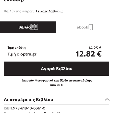
Βιβλίο της σειράς:
Σε καταλαβαίνω
Κώστας Κρομμύδας
Το λιμάνι μου είσαι εσύ
Βιβλίο
ebook
14.25
€
Τιμή εκδότη
12.82
€
Τιμή dioptra.gr
Ιωάννης Γλωσσόπουλος
Αγορά Βιβλίου
Ένας γίγαντας στο σχολείο
Δωρεάν Μεταφορικά και έξοδα αντικαταβολής
από 20 €
Λεπτομέρειες Βιβλίου
Δανάη Δεληγεώργη
ISBN:
978-618-10-0361-0
Πάνω, κάτω, μπροστά, πίσω