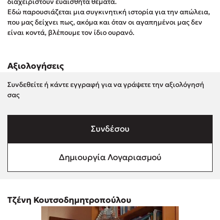
διαχειριστούν ευαίσθητα θέματα.
Στέφανος Ξενάκης
Εδώ παρουσιάζεται μια συγκινητική ιστορία για την απώλεια,
Sebastian Fitzek
που μας δείχνει πως, ακόμα και όταν οι αγαπημένοι μας δεν
είναι κοντά, βλέπουμε τον ίδιο ουρανό.
Freida McFadden
Κατρίνα Τσάνταλη
Lucinda Riley
Αξιολογήσεις
Mimi Matthews
Συνδεθείτε ή κάντε εγγραφή για να γράψετε την αξιολόγησή
Benzamin Bécue
σας
Rebecca Yarros
Teo Benedetti
Συνδέσου
Τζένη Κουτσοδημητροπούλου
Emily Henry
Δημιουργία Λογαριασμού
Ali Hazelwood
Cori Doerrfeld
Pierdomenico Baccalario
Τζένη Κουτσοδημητροπούλου
Δανάη Ιμπραχήμ