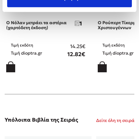
Τζένη Κουτσοδημητροπούλου
Τζένη Κουτσοδημη
Ο Νόλαν μετράει τα αστέρια
1
Ο Ρούπερτ Τίκερμπι
(χαρτόδετη έκδοση)
Χριστουγέννων
Τιμή εκδότη
Τιμή εκδότη
14.25€
Τιμή dioptra.gr
Τιμή dioptra.gr
12.82€
Υπόλοιπα Βιβλία της Σειράς
Δείτε όλη τη σειρά