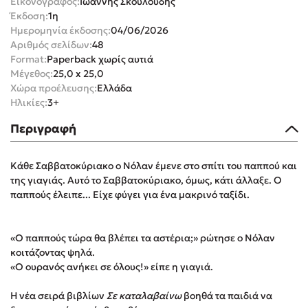
Εικονογράφος:
Ιωάννης Σκουλούδης
Έκδοση:
1η
Ημερομηνία έκδοσης:
04/06/2026
Αριθμός σελίδων:
48
Format:
Paperback χωρίς αυτιά
Μέγεθος:
25,0 x 25,0
Χώρα προέλευσης:
Ελλάδα
Mel Robbins
Ηλικίες:
3+
Η μέθοδος Αφήστε τους
Περιγραφή
Κάθε Σαββατοκύριακο ο Νόλαν έμενε στο σπίτι του παππού και
της γιαγιάς. Αυτό το Σαββατοκύριακο, όμως, κάτι άλλαξε. Ο
παππούς έλειπε... Είχε φύγει για ένα μακρινό ταξίδι.
Δημοφιλείς Συγγραφείς
«Ο παππούς τώρα θα βλέπει τα αστέρια;» ρώτησε ο Νόλαν
κοιτάζοντας ψηλά.
Φυστίκι ΠουΚυλάει
«Ο ουρανός ανήκει σε όλους!» είπε η γιαγιά.
Παύλος Καστανάς
Η νέα σειρά βιβλίων
Σε καταλαβαίνω
βοηθά τα παιδιά να
El Sombrero