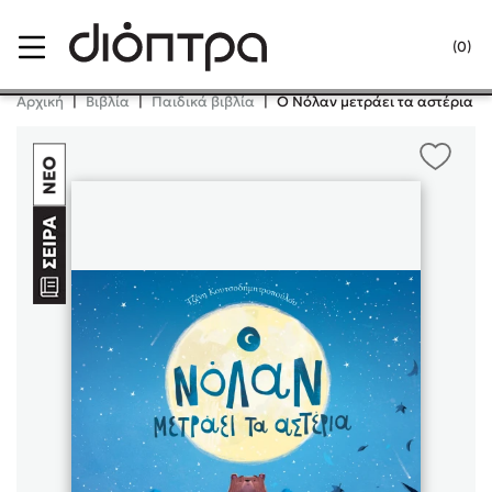
Menu
(0)
Κλείσιμο
Αρχική
|
Βιβλία
|
Παιδικά βιβλία
|
Ο Νόλαν μετράει τα αστέρια (
Δημοφιλή Βιβλία
Lidia Branković
Το ξενοδοχείο των συναισθημάτων
Χάρης Πολίτης
Καθρέφτης