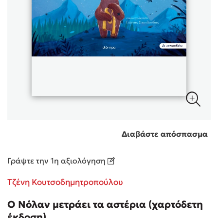
Sebastian Fitzek
Playlist
Διαβάστε απόσπασμα
Στέφανος Ξενάκης
Γράψτε την 1η αξιολόγηση
Το λεξικό της ζωής σου
Τζένη Κουτσοδημητροπούλου
Ο Νόλαν μετράει τα αστέρια (χαρτόδετη
έκδοση)