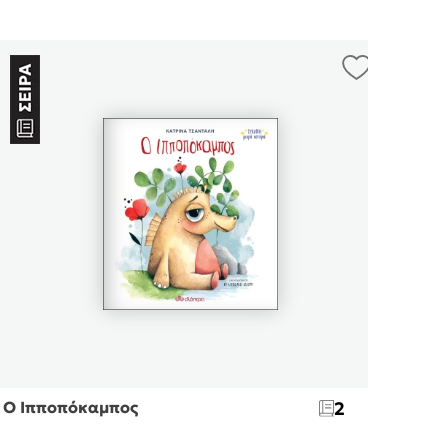
Ο Ιπποπόκαμπος
2
Καλη