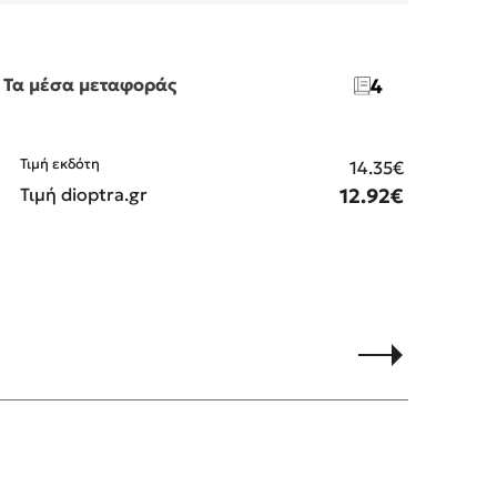
Τα μέσα μεταφοράς
4
Η Γη
Τιμή εκδότη
14.35€
Τιμή dioptra.gr
12.92€
Τιμ
Τιμ