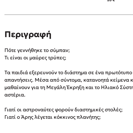
Δανάη Δεληγεώργη
Περιγραφή
Πάνω, κάτω, μπροστά, πίσω
Πότε γεννήθηκε το σύμπαν;
Τι είναι οι μαύρες τρύπες;
Mel Robbins
Τα παιδιά εξερευνούν το διάστημα σε ένα πρωτότυπο
Η μέθοδος Αφήστε τους
απαντήσεις. Μέσα από σύντομα, κατανοητά κείμενα κ
μαθαίνουν για τη Μεγάλη Έκρηξη και το Ηλιακό Σύστ
αστέρια.
Γιατί οι αστροναύτες φορούν διαστημικές στολές;
Γιατί ο Άρης λέγεται κόκκινος πλανήτης;