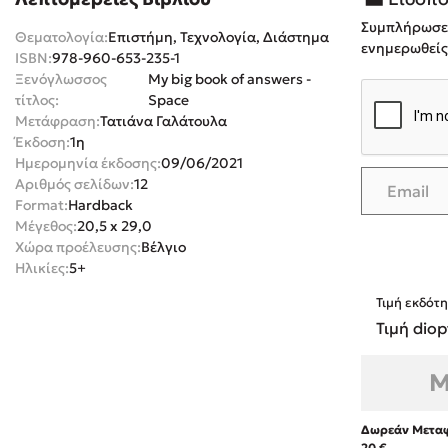
Συμπλήρωσε τ
Rebecca Yar
Playlist
Θεματολογία:
Επιστήμη, Τεχνολογία, Διάστημα
ενημερωθείς 
ISBN:
978-960-653-235-1
Teo Benedett
Ξενόγλωσσος
My big book of answers -
Τζένη Κουτσ
τίτλος:
Space
Emily Henry
Μετάφραση:
Τατιάνα Γαλάτουλα
Στέφανος Ξενάκης
Έκδοση:
1η
Ali Hazelwoo
Ημερομηνία έκδοσης:
09/06/2021
Το λεξικό της ζωής σου
Cori Doerrfe
Αριθμός σελίδων:
12
Format:
Hardback
Pierdomenico
Μέγεθος:
20,5 x 29,0
Δανάη Ιμπρ
Χώρα προέλευσης:
Βέλγιο
Κώστας Κρομμύδας
Ηλικίες:
5+
Τιμή εκδότη
Το λιμάνι μου είσαι εσύ
Τιμή diop
Μ
Ιωάννης Γλωσσόπουλος
Δωρεάν Μεταφ
Ένας γίγαντας στο σχολείο
20 €