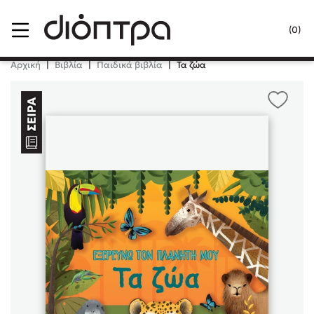
Menu
(0)
Κλείσιμο
Αρχική
|
Βιβλία
|
Παιδικά βιβλία
|
Τα ζώα
Δημοφιλή Βιβλία
Lidia Branković
Το ξενοδοχείο των συναισθημάτων
Χάρης Πολίτης
Καθρέφτης