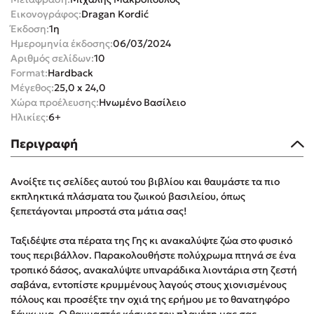
Εικονογράφος:
Dragan Kordić
Έκδοση:
1η
Ημερομηνία έκδοσης:
06/03/2024
Αριθμός σελίδων:
10
Format:
Hardback
Μέγεθος:
25,0 x 24,0
Mel Robbins
Χώρα προέλευσης:
Ηνωμένο Βασίλειο
Ηλικίες:
6+
Η μέθοδος Αφήστε τους
Περιγραφή
Ανοίξτε τις σελίδες αυτού του βιβλίου και θαυμάστε τα πιο
εκπληκτικά πλάσματα του ζωικού βασιλείου, όπως
ξεπετάγονται μπροστά στα μάτια σας!
Δημοφιλείς Συγγραφείς
Ταξιδέψτε στα πέρατα της Γης κι ανακαλύψτε ζώα στο φυσικό
τους περιβάλλον. Παρακολουθήστε πολύχρωμα πτηνά σε ένα
Φυστίκι ΠουΚυλάει
τροπικό δάσος, ανακαλύψτε υπναράδικα λιοντάρια στη ζεστή
σαβάνα, εντοπίστε κρυμμένους λαγούς στους χιονισμένους
Παύλος Καστανάς
πόλους και προσέξτε την οχιά της ερήμου με το θανατηφόρο
El Sombrero