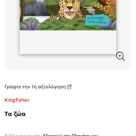
Sebastian Fitzek
Playlist
Γράψτε την 1η αξιολόγηση
Στέφανος Ξενάκης
Kingfisher
Το λεξικό της ζωής σου
Τα ζώα
Βιβλίο της σειράς:
Εξερευνώ τον Πλανήτη μου