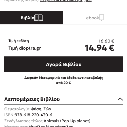
Κώστας Κρομμύδας
Βιβλίο
ebook
Το λιμάνι μου είσαι εσύ
16.60
€
Τιμή εκδότη
14.94
€
Τιμή dioptra.gr
Αγορά Βιβλίου
Ιωάννης Γλωσσόπουλος
Δωρεάν Μεταφορικά και έξοδα αντικαταβολής
Ένας γίγαντας στο σχολείο
από 20 €
Λεπτομέρειες Βιβλίου
Θεματολογία:
Φύση, Ζώα
Δανάη Δεληγεώργη
ISBN:
978-618-220-430-6
Ξενόγλωσσος τίτλος:
Animals (Pop-Up planet)
Πάνω, κάτω, μπροστά, πίσω
Μετάφραση:
Μιχάλης Μακρόπουλος