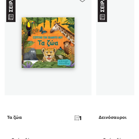
Τα ζώα
1
Δεινόσαυροι