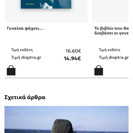
Γυναίκα ψάχνει…
Το βιβλίο που θα ή
διαβάσει οι γονεί 
Τιμή εκδότη
Τιμή εκδότη
16.60€
Τιμή dioptra.gr
Τιμή dioptra.gr
14.94€
Σχετικά άρθρα