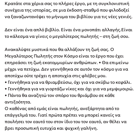
Κρατάτε στα χέρια σας το πλήρες έργο, με τη συγκλονιστική
Δημοφιλή Άρθρα
συνέχεια της ιστορίας, σε μια έκδοση-σταθμό που φιλοδοξεί
να ξαναζωντανέψει το μήνυμα του βιβλίου για τις νέες γενιές.
3 βιβλία βασισμένα σε αληθινά γεγονότα!
Τεστ: Ποιο αστυνομικό βιβλίο σου ταιριάζει για το καλοκαίρι;
Δεν είναι ένα απλό βιβλίο. Είναι ένα μονοπάτι αλλαγής.Είναι
Ο εθισμός των παιδιών στις οθόνες δεν είναι «το πρόβλημα»
το κάλεσμα να γίνεις ο μεγαλύτερος πωλητής – στη ζωή σου.
Μια λέξη που συχνά νιώθεις αλλά την αγνοείς
Ανακαλύψτε μυστικά που θα αλλάξουν τη ζωή σας. Ο
Τι είναι η νευροποικιλότητα; Η Δρ. Δανάη Δεληγεώργη
Μεγαλύτερος Πωλητής στον Κόσμο είναι το έργο που έχει
απαντά!
επηρεάσει τη ζωή εκατομμυρίων ανθρώπων. • Θα επιμείνω
Συγχαρητήρια, Πέθανες! Μια ξενάγηση στον Άδη της
μέχρι να πετύχω. Δεν γεννήθηκα σε αυτόν τον κόσμο για να
ελληνικής μυθολογίας
αποτύχω ούτε τρέχει η αποτυχία στις φλέβες μου.
3 βιβλία που μπορείς να διαβάσεις σε μια μέρα!
• Γεννήθηκα για να θριαμβεύσω, όχι για να σκύβω το κεφάλι.
• Γεννήθηκα για να γιορτάζω νίκες και όχι για να μεμψιμοιρώ.
Εύκολη συνταγή για chicken BBQ pizza από τον Άκη
• Πάντα θα αναζητώ τον σπόρο του θριάμβου σε κάθε
Πετρετζίκη!
αντιξοότητα.
Διακοπές με τα παιδιά: Η ανάγκη μας για παύση σε μετωπική
Ο καθένας από εμάς είναι πωλητής, ανεξάρτητα από το
σύγκρουση με τη δική τους για εκτόνωση
επάγγελμά του. Γιατί πρώτα πρέπει να μπορεί κανείς να
Πάνω, κάτω, μπροστά, πίσω; Κάνε το τεστ και ανακάλυψε την
πουλήσει τον εαυτό του στον ίδιο του τον εαυτό, αν θέλει να
τάση σου!
βρει προσωπική ευτυχία και ψυχική γαλήνη.