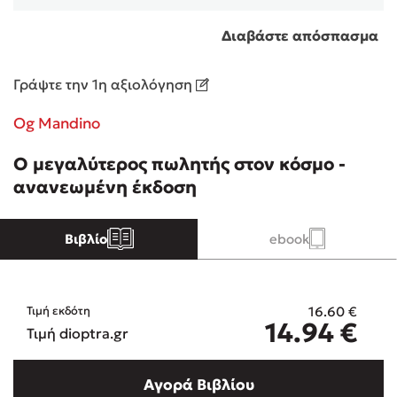
Διαβάστε απόσπασμα
Κώστας Κρομμύδας
Γράψτε την 1η αξιολόγηση
Το λιμάνι μου είσαι εσύ
Og Mandino
Ο μεγαλύτερος πωλητής στον κόσμο -
ανανεωμένη έκδοση
Ιωάννης Γλωσσόπουλος
Βιβλίο
ebook
Ένας γίγαντας στο σχολείο
16.60
€
Τιμή εκδότη
14.94
€
Τιμή dioptra.gr
Δανάη Δεληγεώργη
Αγορά Βιβλίου
Πάνω, κάτω, μπροστά, πίσω