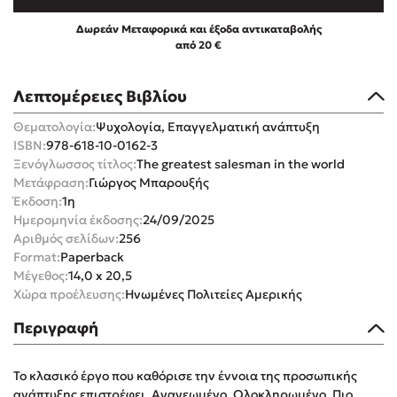
Δωρεάν Μεταφορικά και έξοδα αντικαταβολής
από 20 €
Λεπτομέρειες Βιβλίου
Mel Robbins
Θεματολογία:
Ψυχολογία, Επαγγελματική ανάπτυξη
ISBN:
978-618-10-0162-3
Η μέθοδος Αφήστε τους
Ξενόγλωσσος τίτλος:
The greatest salesman in the world
Μετάφραση:
Γιώργος Μπαρουξής
Έκδοση:
1η
Ημερομηνία έκδοσης:
24/09/2025
Αριθμός σελίδων:
256
Format:
Paperback
Μέγεθος:
14,0 x 20,5
Χώρα προέλευσης:
Ηνωμένες Πολιτείες Αμερικής
Δημοφιλείς Συγγραφείς
Περιγραφή
Φυστίκι ΠουΚυλάει
Παύλος Καστανάς
Το κλασικό έργο που καθόρισε την έννοια της προσωπικής
El Sombrero
ανάπτυξης επιστρέφει. Ανανεωμένο. Ολοκληρωμένο. Πιο