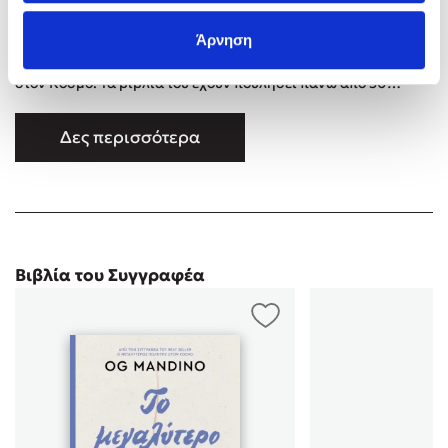
Ο Og Mandino (12 Δεκεμβρίου 1923 – 3 Σεπτεμβρίου 1996)
Άρνηση
ήταν ο συγγραφέας του μπεστ-σέλερ Ο Μεγαλύτερος Πωλητής
στον Κόσμο. Τα βιβλία του έχουν πουλήσει πάνω από 50
εκατομμύρια αντίτυπα και έχουν μεταφραστεί σε
περισσότερες από 25 γλώσσες. Ο Μαντίνο ξεκίνησε ως
Δες περισσότερα
ασφαλιστής και περνούσε τα βράδια του σε μπαρ, πίνοντας
και μην μπορώντας να κρατήσει καμία δουλειά. Ως
αποτέλεσμα, η σύζυγός του, μαζί με …
Βιβλία του Συγγραφέα