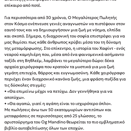
Στέφανος Ξενάκης
επίκαιρο από ποτέ.
Sebastian Fitzek
Για περισσότερα από 30 χρόνια, Ο Μεγαλύτερος Πωλητής
Freida McFadden
στον Κόσμο ενέπνευσε γενιές αναγνωστών να πιστέψουν στον
Κατρίνα Τσάνταλη
εαυτό τους και να δημιουργήσουν μια ζωή με νόημα, ελπίδα
και σκοπό. Σήμερα, η διαχρονική του σοφία επιστρέφει για να
Lucinda Riley
μας θυμίσει πως κάθε άνθρωπος κρύβει μέσα του τη δύναμη
Mimi Matthews
της μεταμόρφωσης. Στο επίκεντρο, η ιστορία του Χαφίντ - ενός
Benzamin Bécue
νεαρού καμηλιέρη που, μέσα από ένα φαινομενικά ασήμαντο
ταξίδι στη Βηθλεέμ, λαμβάνει το μεγαλύτερο δώρο: δέκα
Rebecca Yarros
αρχαία χειρόγραφα που κρατούν τα μυστικά για μια ζωή
Teo Benedetti
γεμάτη επιτυχία, θάρρος και ευγνωμοσύνη. Κάθε χειρόγραφο
Τζένη Κουτσοδημητροπούλου
περιέχει έναν διαχρονικό κανόνα ζωής, μια φράση-πυξίδα για
τις δύσκολες στιγμές:
Emily Henry
• «Θα επιμείνω μέχρι να πετύχω. Δεν γεννήθηκα για να
Ali Hazelwood
αποτύχω».
Cori Doerrfeld
• «Θα αγαπώ, γιατί η αγάπη είναι το ισχυρότερο όπλο».
Με πωλήσεις άνω των 50 εκατομμυρίων αντιτύπων και
Pierdomenico Baccalario
μεταφράσεις σε περισσότερες από 25 γλώσσες, το
Δανάη Ιμπραχήμ
αριστούργημα του Og Mandino θεωρείται το πιο εμβληματικό
βιβλίο αυτοβελτίωσης όλων των εποχών.