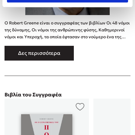
Ο Robert Greene είναι ο συγγραφέας των βιβλίων Οι 48 νόμοι
της δύναμης, Οι νόμοι της ανθρώπινης φύσης, Καθημερινοί
νόμοι και Υπεροχή, τα οποία έφτασαν στο νούμερο ένα της
λίστας των ευπώλητων των New York Times. Είναι παγκοσμίως
γνωστός ως ειδικός στις στρατηγικές ισχύος. Ζει στο Λος
Δες περισσότερα
Άντζελες.
Βιβλία του Συγγραφέα