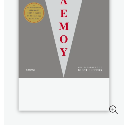
Sebastian Fitzek
Playlist
Στέφανος Ξενάκης
Το λεξικό της ζωής σου