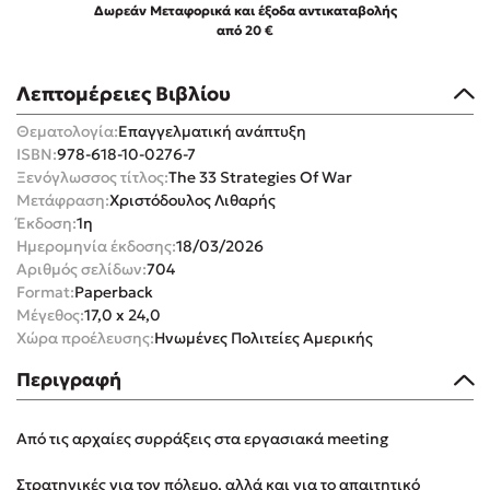
Δωρεάν Μεταφορικά και έξοδα αντικαταβολής
από 20 €
Λεπτομέρειες Βιβλίου
Θεματολογία:
Επαγγελματική ανάπτυξη
Mel Robbins
ISBN:
978-618-10-0276-7
Ξενόγλωσσος τίτλος:
The 33 Strategies Of War
Η μέθοδος Αφήστε τους
Μετάφραση:
Χριστόδουλος Λιθαρής
Έκδοση:
1η
Ημερομηνία έκδοσης:
18/03/2026
Αριθμός σελίδων:
704
Format:
Paperback
Μέγεθος:
17,0 x 24,0
Χώρα προέλευσης:
Ηνωμένες Πολιτείες Αμερικής
Δημοφιλείς Συγγραφείς
Περιγραφή
Φυστίκι ΠουΚυλάει
Από τις αρχαίες συρράξεις στα εργασιακά meeting
Παύλος Καστανάς
El Sombrero
Στρατηγικές για τον πόλεμο, αλλά και για το απαιτητικό