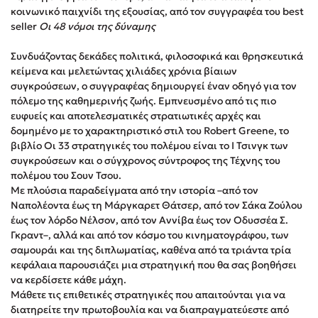
κοινωνικό παιχνίδι της εξουσίας, από τον συγγραφέα του best
Στέφανος Ξενάκης
seller
Οι 48 νόμοι της δύναμης
Sebastian Fitzek
Freida McFadden
Συνδυάζοντας δεκάδες πολιτικά, φιλοσοφικά και θρησκευτικά
κείμενα και μελετώντας χιλιάδες χρόνια βίαιων
Κατρίνα Τσάνταλη
συγκρούσεων, ο συγγραφέας δημιουργεί έναν οδηγό για τον
Lucinda Riley
πόλεμο της καθημερινής ζωής. Εμπνευσμένο από τις πιο
Mimi Matthews
ευφυείς και αποτελεσματικές στρατιωτικές αρχές και
δομημένο με το χαρακτηριστικό στιλ του Robert Greene, το
Benzamin Bécue
βιβλίο Οι 33 στρατηγικές του πολέμου είναι το Ι Τσινγκ των
Rebecca Yarros
συγκρούσεων και ο σύγχρονος σύντροφος της Τέχνης του
Teo Benedetti
πολέμου του Σουν Τσου.
Με πλούσια παραδείγματα από την ιστορία –από τον
Τζένη Κουτσοδημητροπούλου
Ναπολέοντα έως τη Μάργκαρετ Θάτσερ, από τον Σάκα Ζούλου
Emily Henry
έως τον λόρδο Νέλσον, από τον Αννίβα έως τον Οδυσσέα Σ.
Ali Hazelwood
Γκραντ–, αλλά και από τον κόσμο του κινηματογράφου, των
σαμουράι και της διπλωματίας, καθένα από τα τριάντα τρία
Cori Doerrfeld
κεφάλαια παρουσιάζει μια στρατηγική που θα σας βοηθήσει
Pierdomenico Baccalario
να κερδίσετε κάθε μάχη.
Δανάη Ιμπραχήμ
Μάθετε τις επιθετικές στρατηγικές που απαιτούνται για να
διατηρείτε την πρωτοβουλία και να διαπραγματεύεστε από