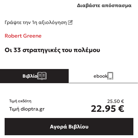
Διαβάστε απόσπασμα
Κώστας Κρομμύδας
Γράψτε την 1η αξιολόγηση
Το λιμάνι μου είσαι εσύ
Robert Greene
Οι 33 στρατηγικές του πολέμου
Ιωάννης Γλωσσόπουλος
Βιβλίο
ebook
Ένας γίγαντας στο σχολείο
25.50
€
Τιμή εκδότη
22.95
€
Τιμή dioptra.gr
Δανάη Δεληγεώργη
Αγορά Βιβλίου
Πάνω, κάτω, μπροστά, πίσω