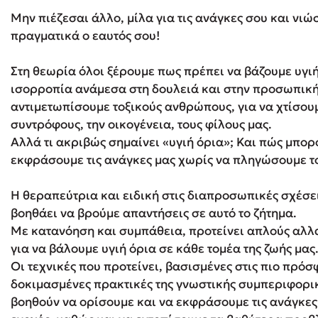
Μην πιέζεσαι άλλο, μίλα για τις ανάγκες σου και νιώ
πραγματικά ο εαυτός σου!
Δανάη Δεληγεώργη
Στη θεωρία όλοι ξέρουμε πως πρέπει να βάζουμε υγιή
Πάνω, κάτω, μπροστά, πίσω
ισορροπία ανάμεσα στη δουλειά και στην προσωπική 
αντιμετωπίσουμε τοξικούς ανθρώπους, για να χτίσου
συντρόφους, την οικογένεια, τους φίλους μας.
Αλλά τι ακριβώς σημαίνει «υγιή όρια»; Και πώς μπορ
Mel Robbins
εκφράσουμε τις ανάγκες μας χωρίς να πληγώσουμε τ
Η μέθοδος Αφήστε τους
Η θεραπεύτρια και ειδική στις διαπροσωπικές σχέσε
βοηθάει να βρούμε απαντήσεις σε αυτό το ζήτημα.
Με κατανόηση και συμπάθεια, προτείνει απλούς αλλ
για να βάλουμε υγιή όρια σε κάθε τομέα της ζωής μας
Οι τεχνικές που προτείνει, βασισμένες στις πιο πρόσφ
δοκιμασμένες πρακτικές της γνωστικής συμπεριφορικ
βοηθούν να ορίσουμε και να εκφράσουμε τις ανάγκες