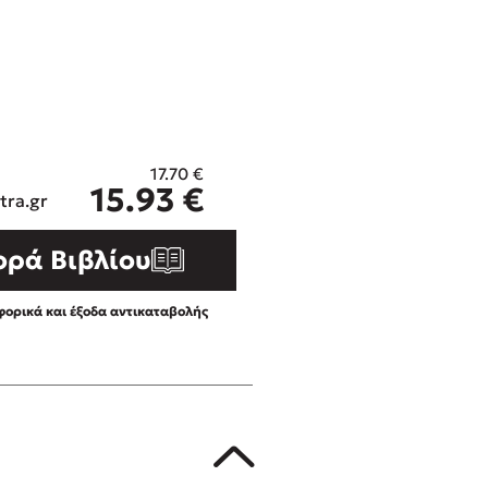
ros
Εύκολη συνταγή για chicken
από τον Άκη Πετρετζίκη!
i
3 βιβλία που μπορείς να δια
οδημητροπούλου
μια μέρα!
Διακοπές με τα παιδιά: Η α
d
παύση σε μετωπική σύγκρου
17.70
€
η
δική τους για εκτόνωση
15.93
€
ld
tra.gr
Πάνω, κάτω, μπροστά, πίσω
 Baccalario
τεστ και ανακάλυψε την τάσ
ορά Βιβλίου
αχήμ
ορικά και έξοδα αντικαταβολής
στε απόσπασμα