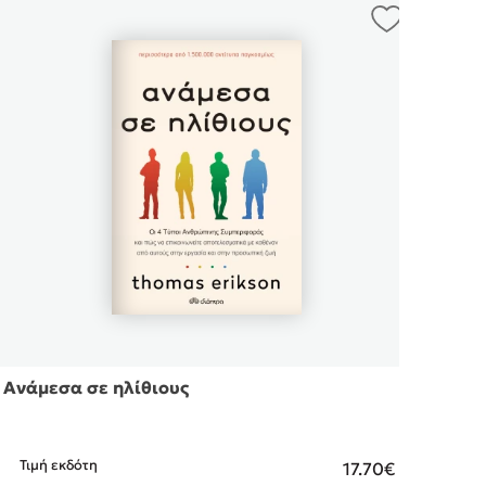
Ανάμεσα σε ηλίθιους
Το κ
Τιμή εκδότη
Τιμ
17.70€