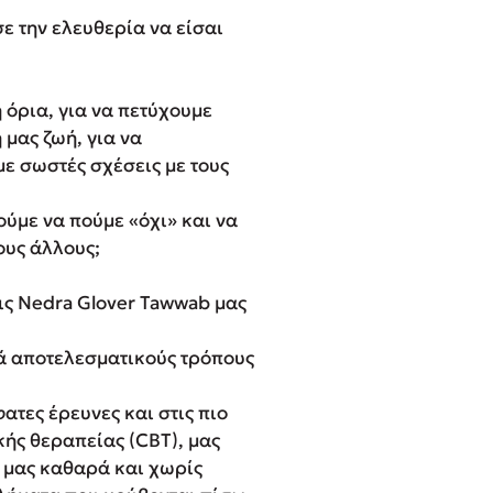
σε την ελευθερία να είσαι
 όρια, για να πετύχουμε
μας ζωή, για να
με σωστές σχέσεις με τους
ούμε να πούμε «όχι» και να
ους άλλους;
ις Nedra Glover Tawwab μας
ά αποτελεσματικούς τρόπους
.
ατες έρευνες και στις πιο
ής θεραπείας (CBT), μας
 μας καθαρά και χωρίς