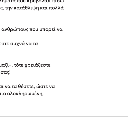
βλήματα που κρύβονται πίσω
ος, την κατάθλιψη και πολλά
με ανθρώπους που μπορεί να
­στε συχνά να τα
μαζί–, τότε χρειάζεστε
 σας!
ι να τα θέσετε, ώστε να
 πιο ολοκληρωμένη,