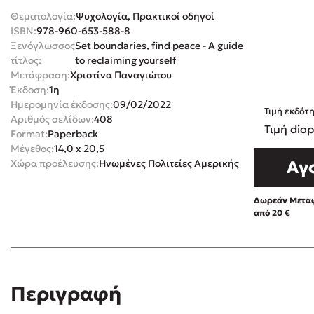
Θεματολογία:
Ψυχολογία, Πρακτικοί οδηγοί
Rebecca Yar
Playlist
ISBN:
978-960-653-588-8
Teo Benedett
Ξενόγλωσσος
Set boundaries, find peace - A guide
τίτλος:
to reclaiming yourself
Τζένη Κουτσ
Μετάφραση:
Χριστίνα Παναγιώτου
Emily Henry
Στέφανος Ξενάκης
Έκδοση:
1η
Ali Hazelwoo
Ημερομηνία έκδοσης:
09/02/2022
Τιμή εκδότ
Αριθμός σελίδων:
408
Το λεξικό της ζωής σου
Cori Doerrfe
Τιμή diop
Format:
Paperback
Pierdomenico
Μέγεθος:
14,0 x 20,5
Χώρα προέλευσης:
Ηνωμένες Πολιτείες Αμερικής
Αγ
Δανάη Ιμπρ
Κώστας Κρομμύδας
Δωρεάν Μεταφ
από 20 €
Το λιμάνι μου είσαι εσύ
Ιωάννης Γλωσσόπουλος
Περιγραφή
Διαβά
Ένας γίγαντας στο σχολείο