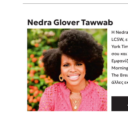
Nedra Glover Tawwab
Η Nedra
LCSW, ε
York Ti
σου και
Εμφανίζ
Morning
The Bre
άλλες ε
ενημέρω
podcast
μοιράζε
προβλημ
υγεία σ
της …