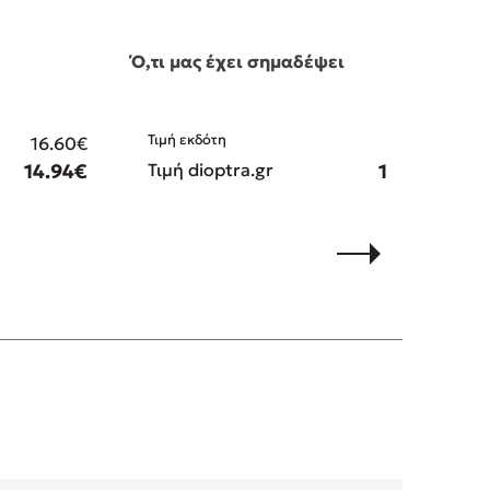
Ό,τι μας έχει σημαδέψει
Τιμή εκδότη
16.60€
15.50€
14.94€
Τιμή dioptra.gr
13.95€