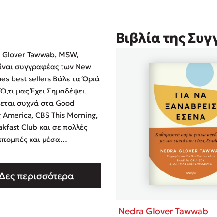
Βιβλία της Συ
 Glover Tawwab, MSW,
ίναι συγγραφέας των New
mes best sellers Βάλε τα Όριά
 Ό,τι μας Έχει Σημαδέψει.
εται συχνά στα Good
 America, CBS This Morning,
akfast Club και σε πολλές
κπομπές και μέσα
σης. Παρουσιάζει το
 You Need to Hear This και
Δες περισσότερα
ται πρακτικές και
ατισμούς για την ψυχική
τον δημοφιλή λογαριασμό
Nedra Glover Tawwab