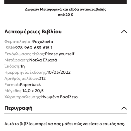
Δωρεάν Μεταφορικά και έξοδα αντικαταβολής
από 20 €
Λεπτομέρειες Βιβλίου
Mel Robbins
Θεματολογία:
Ψυχολογία
ISBN:
978-960-653-615-1
Η μέθοδος Αφήστε τους
Ξενόγλωσσος τίτλος:
Please yourself
Μετάφραση:
Νοέλα Ελιασά
Έκδοση:
1η
Ημερομηνία έκδοσης:
10/03/2022
Αριθμός σελίδων:
312
Format:
Paperback
Μέγεθος:
14,0 x 20,5
Χώρα προέλευσης:
Ηνωμένο Βασίλειο
Δημοφιλείς Συγγραφείς
Περιγραφή
Φυστίκι ΠουΚυλάει
Παύλος Καστανάς
Αυτό το βιβλίο μπορεί να σας μάθει πώς να είστε ο εαυτός σας.
El Sombrero