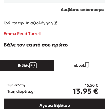
Διαβάστε απόσπασμα
Κώστας Κρομμύδας
Γράψτε την 1η αξιολόγηση
Το λιμάνι μου είσαι εσύ
Emma Reed Turrell
Βάλε τον εαυτό σου πρώτο
Ιωάννης Γλωσσόπουλος
Βιβλίο
ebook
Ένας γίγαντας στο σχολείο
15.50
€
Τιμή εκδότη
13.95
€
Τιμή dioptra.gr
Δανάη Δεληγεώργη
Αγορά Βιβλίου
Πάνω, κάτω, μπροστά, πίσω