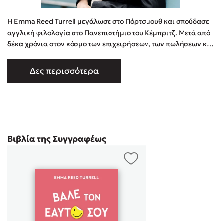
Η Emma Reed Turrell μεγάλωσε στο Πόρτσμουθ και σπούδασε
αγγλική φιλολογία στο Πανεπιστήμιο του Κέμπριτζ. Μετά από
δέκα χρόνια στον κόσμο των επιχειρήσεων, των πωλήσεων και
του marketing, αποφάσισε να γυρίσει στην πρώτη της αγάπη,
την ψυχολογία και την ψυχική υγεία. Έτσι, έγινε
Δες περισσότερα
ψυχοθεραπεύτρια. Σήμερα, παράλληλα με το θεραπευτικό της
έργο, ασχολείται με τη συγγραφή. Ζει στο Γουίντσεστερ με τον
σύζυ …
Βιβλία της Συγγραφέως