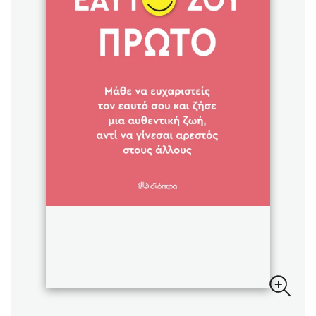
Sebastian Fitzek
Playlist
Στέφανος Ξενάκης
Το λεξικό της ζωής σου