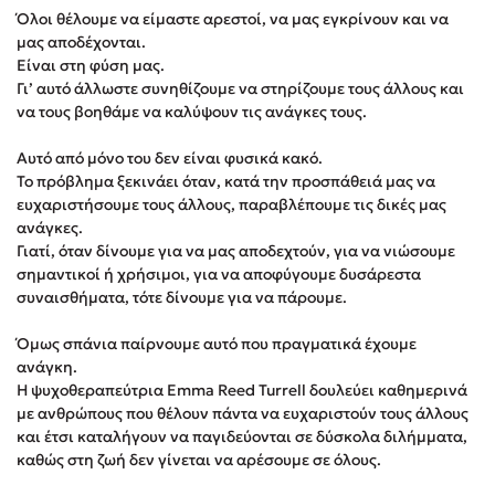
Στέφανος Ξενάκης
Όλοι θέλουμε να είμαστε αρεστοί, να μας εγκρίνουν και να
μας αποδέχονται.
Sebastian Fitzek
Είναι στη φύση μας.
Freida McFadden
Γι’ αυτό άλλωστε συνηθίζουμε να στηρίζουμε τους άλλους και
Κατρίνα Τσάνταλη
να τους βοηθάμε να καλύψουν τις ανάγκες τους.
Lucinda Riley
Αυτό από μόνο του δεν είναι φυσικά κακό.
Mimi Matthews
Το πρόβλημα ξεκινάει όταν, κατά την προσπάθειά μας να
Benzamin Bécue
ευχαριστήσουμε τους άλλους, παραβλέπουμε τις δικές μας
ανάγκες.
Rebecca Yarros
Γιατί, όταν δίνουμε για να μας αποδεχτούν, για να νιώσουμε
Teo Benedetti
σημαντικοί ή χρήσιμοι, για να αποφύγουμε δυσάρεστα
Τζένη Κουτσοδημητροπούλου
συναισθήματα, τότε δίνουμε για να πάρουμε.
Emily Henry
Όμως σπάνια παίρνουμε αυτό που πραγματικά έχουμε
Ali Hazelwood
ανάγκη.
Cori Doerrfeld
Η ψυχοθεραπεύτρια Emma Reed Turrell δουλεύει καθημερινά
με ανθρώπους που θέλουν πάντα να ευχαριστούν τους άλλους
Pierdomenico Baccalario
και έτσι καταλήγουν να παγιδεύονται σε δύσκολα διλήμματα,
Δανάη Ιμπραχήμ
καθώς στη ζωή δεν γίνεται να αρέσουμε σε όλους.