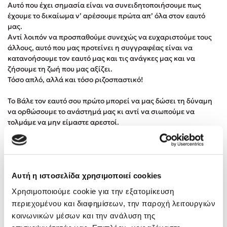
Αυτό που έχει σημασία είναι να συνειδητοποιήσουμε πως
Δημοφιλή Άρθρα
έχουμε το δικαίωμα ν’ αρέσουμε πρώτα απ’ όλα στον εαυτό
μας.
3 βιβλία βασισμένα σε αληθινά γεγονότα!
Αντί λοιπόν να προσπαθούμε συνεχώς να ευχαριστούμε τους
Τεστ: Ποιο αστυνομικό βιβλίο σου ταιριάζει για το καλοκαίρι;
άλλους, αυτό που μας προτείνει η συγγραφέας είναι να
Ο εθισμός των παιδιών στις οθόνες δεν είναι «το πρόβλημα»
κατανοήσουμε τον εαυτό μας και τις ανάγκες μας και να
ζήσουμε τη ζωή που μας αξίζει.
Μια λέξη που συχνά νιώθεις αλλά την αγνοείς
Τόσο απλό, αλλά και τόσο ριζοσπαστικό!
Τι είναι η νευροποικιλότητα; Η Δρ. Δανάη Δεληγεώργη
απαντά!
Το Βάλε τον εαυτό σου πρώτο μπορεί να μας δώσει τη δύναμη
Συγχαρητήρια, Πέθανες! Μια ξενάγηση στον Άδη της
να ορθώσουμε το ανάστημά μας κι αντί να σιωπούμε να
ελληνικής μυθολογίας
τολμάμε να μην είμαστε αρεστοί.
3 βιβλία που μπορείς να διαβάσεις σε μια μέρα!
Πάνω απ’ όλα όμως, μέσα από αυτό το βιβλίο μαθαίνουμε ότι
Εύκολη συνταγή για chicken BBQ pizza από τον Άκη
υπάρχει μόνο ένας τρόπος να νοιαστούμε πραγματικά για τους
Πετρετζίκη!
άλλους: να νοιαστούμε πραγματικά για τον εαυτό μας.
Διακοπές με τα παιδιά: Η ανάγκη μας για παύση σε μετωπική
Αυτή η ιστοσελίδα χρησιμοποιεί cookies
σύγκρουση με τη δική τους για εκτόνωση
Χρησιμοποιούμε cookie για την εξατομίκευση
Πάνω, κάτω, μπροστά, πίσω; Κάνε το τεστ και ανακάλυψε την
Είπαν για το βιβλίο
τάση σου!
περιεχομένου και διαφημίσεων, την παροχή λειτουργιών
κοινωνικών μέσων και την ανάλυση της
«Ένα βιβλίο που θα σας βοηθήσει και θα σας δώσει κουράγιο