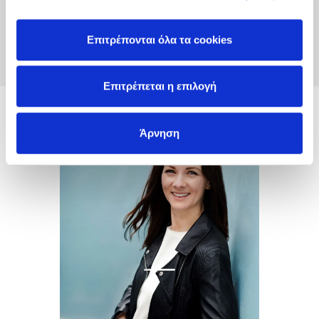
Συνδέσου
Επιτρέπονται όλα τα cookies
Δημιουργία Λογαριασμού
Επιτρέπεται η επιλογή
Emma Reed Turrell
Άρνηση